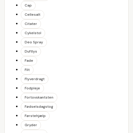
Cap
Cellesalt
Citater
Cykelstol
Deo Spray
Duftlys
Fade
Filt
Flyverdragt
Fodpleje
Fortovskantsten
Fødselsdagstog
Førstehjælp
Gryder