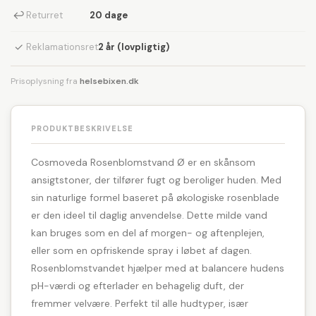
↩
Returret
20 dage
✓
Reklamationsret
2 år (lovpligtig)
Prisoplysning fra
helsebixen.dk
PRODUKTBESKRIVELSE
Cosmoveda Rosenblomstvand Ø er en skånsom
ansigtstoner, der tilfører fugt og beroliger huden. Med
sin naturlige formel baseret på økologiske rosenblade
er den ideel til daglig anvendelse. Dette milde vand
kan bruges som en del af morgen- og aftenplejen,
eller som en opfriskende spray i løbet af dagen.
Rosenblomstvandet hjælper med at balancere hudens
pH-værdi og efterlader en behagelig duft, der
fremmer velvære. Perfekt til alle hudtyper, især