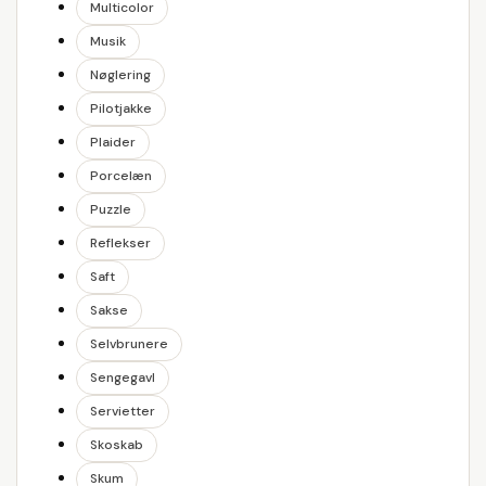
Multicolor
Musik
Nøglering
Pilotjakke
Plaider
Porcelæn
Puzzle
Reflekser
Saft
Sakse
Selvbrunere
Sengegavl
Servietter
Skoskab
Skum