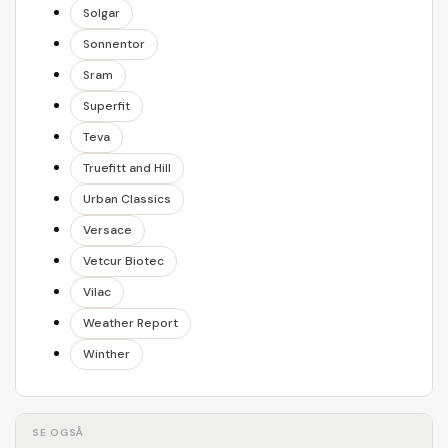
Solgar
Sonnentor
Sram
Superfit
Teva
Truefitt and Hill
Urban Classics
Versace
Vetcur Biotec
Vilac
Weather Report
Winther
SE OGSÅ