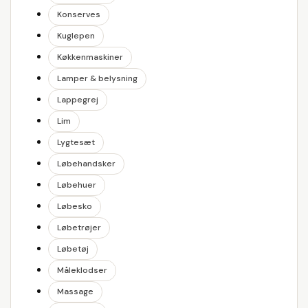
Konserves
Kuglepen
Køkkenmaskiner
Lamper & belysning
Lappegrej
Lim
Lygtesæt
Løbehandsker
Løbehuer
Løbesko
Løbetrøjer
Løbetøj
Måleklodser
Massage