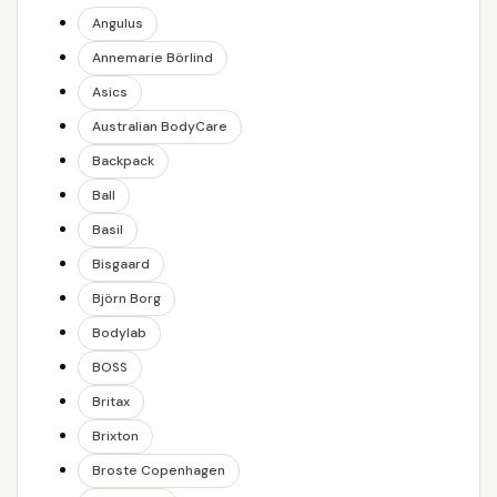
Angulus
Annemarie Börlind
Asics
Australian BodyCare
Backpack
Ball
Basil
Bisgaard
Björn Borg
Bodylab
BOSS
Britax
Brixton
Broste Copenhagen