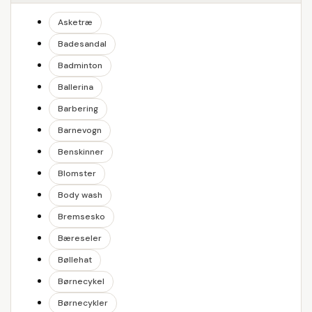
Asketræ
Badesandal
Badminton
Ballerina
Barbering
Barnevogn
Benskinner
Blomster
Body wash
Bremsesko
Bæreseler
Bøllehat
Børnecykel
Børnecykler