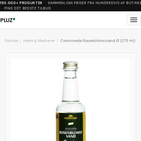
150.000+ PRODUKTER
· SAMMENLIGN PRISER FRA HUNDREDVIS AF BUTIKK
· FIND DET BEDSTE TILBUD
PLUZ
Me
Forside
Helse & Madvarer
Cosmoveda Rosenblomstvand Ø (275 ml)