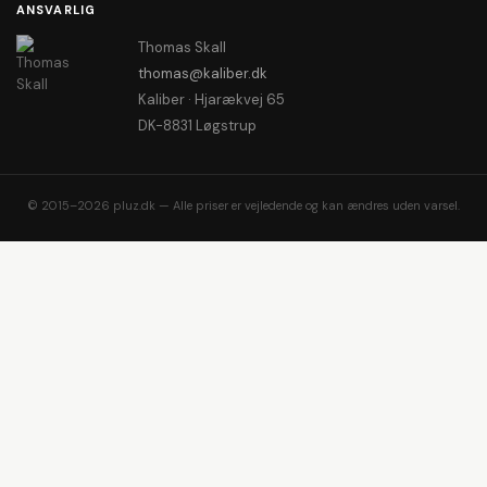
ANSVARLIG
Thomas Skall
thomas@kaliber.dk
Kaliber · Hjarækvej 65
DK-8831 Løgstrup
© 2015–2026 pluz.dk — Alle priser er vejledende og kan ændres uden varsel.