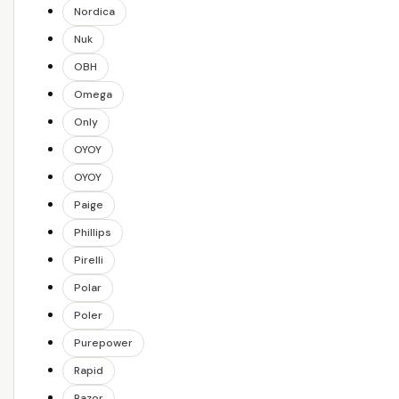
Nordica
Nuk
OBH
Omega
Only
OYOY
OYOY
Paige
Phillips
Pirelli
Polar
Poler
Purepower
Rapid
Razor