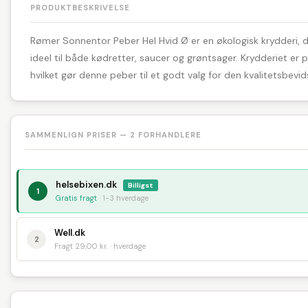
PRODUKTBESKRIVELSE
Rømer Sonnentor Peber Hel Hvid Ø er en økologisk krydderi, der
ideel til både kødretter, saucer og grøntsager. Krydderiet e
hvilket gør denne peber til et godt valg for den kvalitetsbevid
SAMMENLIGN PRISER — 2 FORHANDLERE
helsebixen.dk
Billigst
1
Gratis fragt
· 1-3 hverdage
Well.dk
2
Fragt 29,00 kr. · hverdage