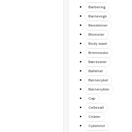
Barbering
Barnevogn
Benskinner
Blomster
Body wash
Bremsesko
Bæreseler
Bøllehat
Børnecykel
Børnecykler
Cap
Cellesalt
Citater
Cykelstol