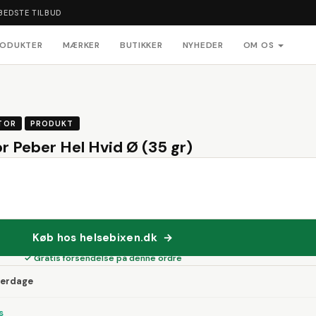
BEDSTE TILBUD
RODUKTER
MÆRKER
BUTIKKER
NYHEDER
OM OS
TOR
PRODUKT
 Peber Hel Hvid Ø (35 gr)
Køb hos helsebixen.dk →
✓ Gratis forsendelse på denne ordre
verdage
s