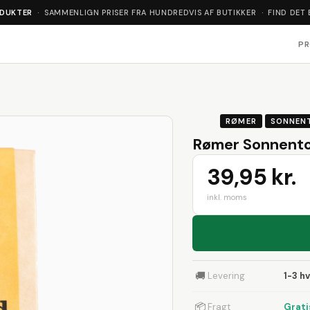
ODUKTER
· SAMMENLIGN PRISER FRA HUNDREDVIS AF BUTIKKER · FIND DET 
P
RØMER
SONNEN
Rømer Sonnentor
39,95 kr.
inkl. moms
🚚
Levering
1-3 h
📦
Fragt
Grati