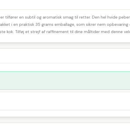
 tilfører en subtil og aromatisk smag til retter. Den hel hvide peber 
r pakket i en praktisk 35 grams emballage, som sikrer nem opbevarin
ste kok. Tilføj et strejf af raffinement til dine måltider med denne v