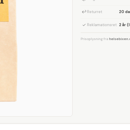
↩
Returret
20 d
✓
Reklamationsret
2 år (
Prisoplysning fra
helsebixen.