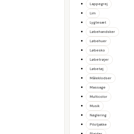
Lappegrej
Lim
Lygtesæt
Løbehandsker
Løbehuer
Løbesko
Løbetrøjer
Løbetøj
Måleklodser
Massage
Multicolor
Musik
Nøglering
Pilotjakke
Plaider