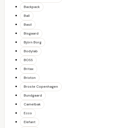
Backpack
Ball
Basil
Bisgaard
Björn Borg
Bodylab
BOSS
Britax
Brixton
Broste Copenhagen
Bundgaard
Camelbak
Ecco
Elefant