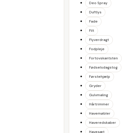
Deo Spray
Duftlys
Fade
Filt
Flyverdragt
Fodpleje
Fortovskantsten
Fødselsdagstog
Førstehjælp
Gryder
Gulvmaling
Hårtrimmer
Havemøbler
Haveredskaber
Havesæt