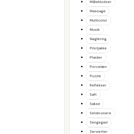
Måleklodser
Massage
Multicolor
Musik
Nøglering
Pilotjakke
Plaider
Porcelæn
Puzzle
Reflekser
Saft
Sakse
Selvbrunere
Sengegavl
Servietter