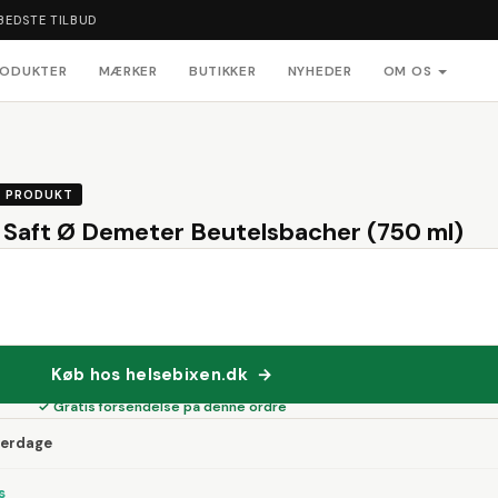
BEDSTE TILBUD
RODUKTER
MÆRKER
BUTIKKER
NYHEDER
OM OS
PRODUKT
 Saft Ø Demeter Beutelsbacher (750 ml)
Køb hos helsebixen.dk →
✓ Gratis forsendelse på denne ordre
verdage
s