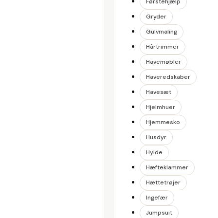
Førstehjælp
Gryder
Gulvmaling
Hårtrimmer
Havemøbler
Haveredskaber
Havesæt
Hjelmhuer
Hjemmesko
Husdyr
Hylde
Hæfteklammer
Hættetrøjer
Ingefær
Jumpsuit