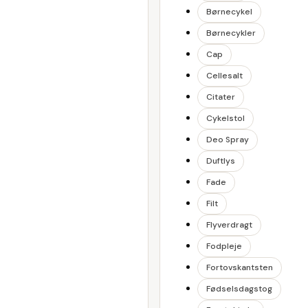
Børnecykel
Børnecykler
Cap
Cellesalt
Citater
Cykelstol
Deo Spray
Duftlys
Fade
Filt
Flyverdragt
Fodpleje
Fortovskantsten
Fødselsdagstog