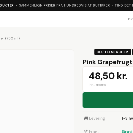
ODUKTER
· SAMMENLIGN PRISER FRA HUNDREDVIS AF BUTIKKER · FIND DET 
P
er (750 ml)
BEUTELSBACHER
Pink Grapefrugt
48,50 kr.
inkl. moms
🚚
Levering
1-3 h
📦
Fragt
Grati