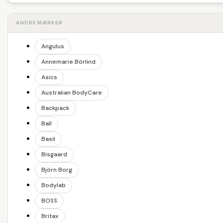
ANDRE MÆRKER
Angulus
Annemarie Börlind
Asics
Australian BodyCare
Backpack
Ball
Basil
Bisgaard
Björn Borg
Bodylab
BOSS
Britax