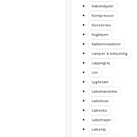
Kabelskjuler
Kompressor
Konserves
Kuglepen
Køkkenmaskiner
Lamper & belysning
Lappegrej
Lim
Lygtesæt
Løbehandsker
Løbehuer
Løbesko
Løbetrøjer
Løbetøj