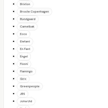
Brixton
Broste Copenhagen
Bundgaard
Camelbak
Ecco
Elefant
En Fant
Engel
Fixoni
Flamingo
Giro
Greenpeople
JBS
Joha Uld