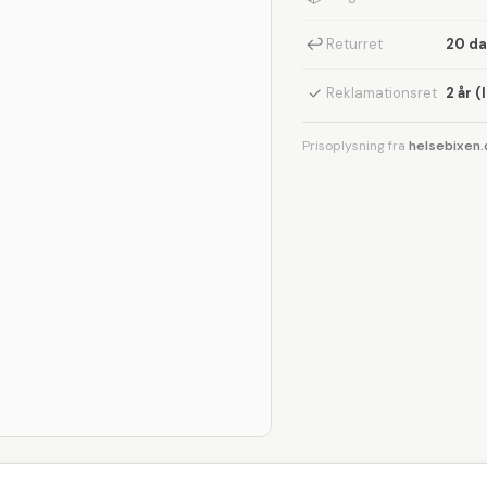
↩
Returret
20 d
✓
Reklamationsret
2 år (
Prisoplysning fra
helsebixen.