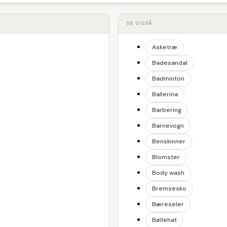
SE OGSÅ
Asketræ
Badesandal
Badminton
Ballerina
Barbering
Barnevogn
Benskinner
Blomster
Body wash
Bremsesko
Bæreseler
Bøllehat