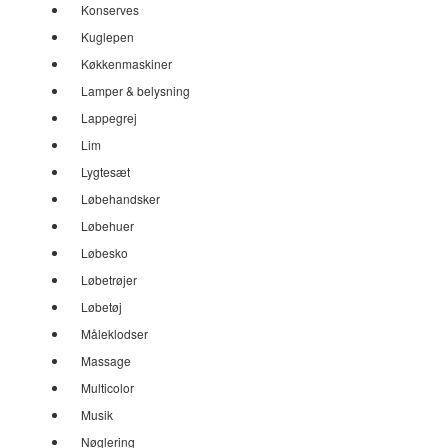
Konserves
Kuglepen
Køkkenmaskiner
Lamper & belysning
Lappegrej
Lim
Lygtesæt
Løbehandsker
Løbehuer
Løbesko
Løbetrøjer
Løbetøj
Måleklodser
Massage
Multicolor
Musik
Nøglering