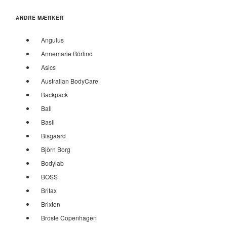
ANDRE MÆRKER
Angulus
Annemarie Börlind
Asics
Australian BodyCare
Backpack
Ball
Basil
Bisgaard
Björn Borg
Bodylab
BOSS
Britax
Brixton
Broste Copenhagen