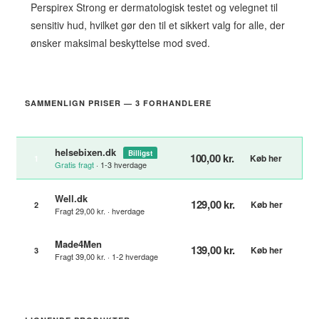
Perspirex Strong er dermatologisk testet og velegnet til
sensitiv hud, hvilket gør den til et sikkert valg for alle, der
ønsker maksimal beskyttelse mod sved.
SAMMENLIGN PRISER — 3 FORHANDLERE
helsebixen.dk
Billigst
100,00 kr.
Køb her
1
Gratis fragt
· 1-3 hverdage
Well.dk
129,00 kr.
Køb her
2
Fragt 29,00 kr. · hverdage
Made4Men
139,00 kr.
Køb her
3
Fragt 39,00 kr. · 1-2 hverdage