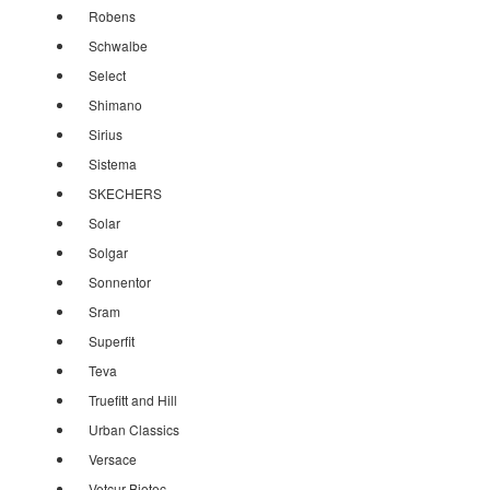
Robens
Schwalbe
Select
Shimano
Sirius
Sistema
SKECHERS
Solar
Solgar
Sonnentor
Sram
Superfit
Teva
Truefitt and Hill
Urban Classics
Versace
Vetcur Biotec