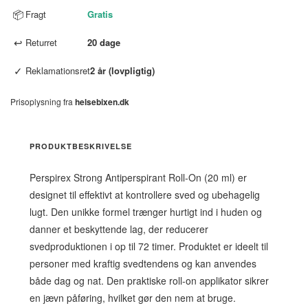
📦
Fragt
Gratis
↩
Returret
20 dage
✓
Reklamationsret
2 år (lovpligtig)
Prisoplysning fra
helsebixen.dk
PRODUKTBESKRIVELSE
Perspirex Strong Antiperspirant Roll-On (20 ml) er
designet til effektivt at kontrollere sved og ubehagelig
lugt. Den unikke formel trænger hurtigt ind i huden og
danner et beskyttende lag, der reducerer
svedproduktionen i op til 72 timer. Produktet er ideelt til
personer med kraftig svedtendens og kan anvendes
både dag og nat. Den praktiske roll-on applikator sikrer
en jævn påføring, hvilket gør den nem at bruge.