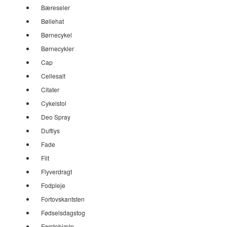
Bæreseler
Bøllehat
Børnecykel
Børnecykler
Cap
Cellesalt
Citater
Cykelstol
Deo Spray
Duftlys
Fade
Filt
Flyverdragt
Fodpleje
Fortovskantsten
Fødselsdagstog
Førstehjælp