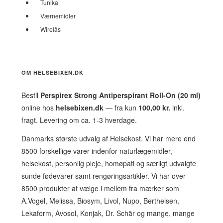
Tunika
Værnemidler
Wirelås
OM HELSEBIXEN.DK
Bestil
Perspirex Strong Antiperspirant Roll-On (20 ml)
online hos
helsebixen.dk
— fra kun
100,00 kr.
inkl.
fragt. Levering om ca. 1-3 hverdage.
Danmarks største udvalg af Helsekost. Vi har mere end
8500 forskellige varer indenfor naturlægemidler,
helsekost, personlig pleje, homøpati og særligt udvalgte
sunde fødevarer samt rengøringsartikler. Vi har over
8500 produkter at vælge i mellem fra mærker som
A.Vogel, Melissa, Biosym, Livol, Nupo, Berthelsen,
Lekaform, Avosol, Konjak, Dr. Schär og mange, mange