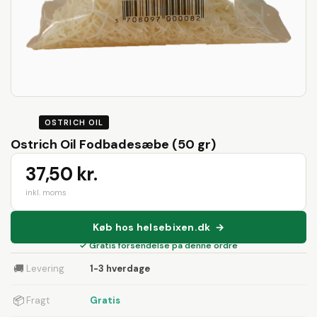
OSTRICH OIL
Ostrich Oil Fodbadesæbe (50 gr)
37,50 kr.
inkl. moms
Køb hos helsebixen.dk →
✓ Gratis forsendelse på denne ordre
🚚
Levering
1-3 hverdage
📦
Fragt
Gratis