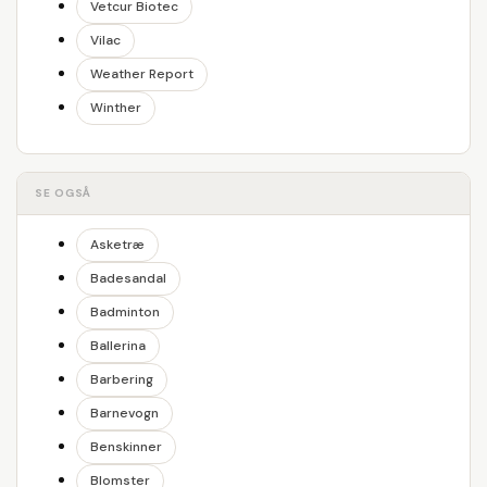
Vetcur Biotec
Vilac
Weather Report
Winther
SE OGSÅ
Asketræ
Badesandal
Badminton
Ballerina
Barbering
Barnevogn
Benskinner
Blomster