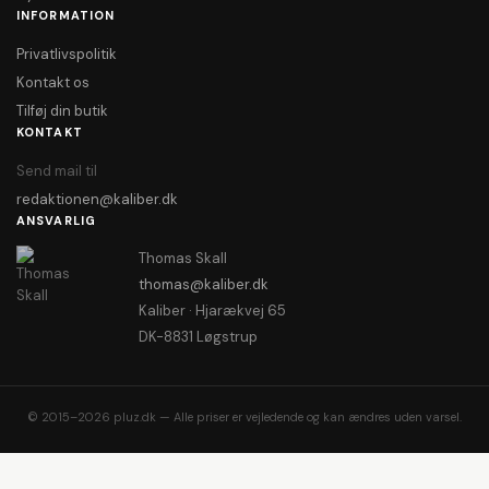
INFORMATION
Privatlivspolitik
Kontakt os
Tilføj din butik
KONTAKT
Send mail til
redaktionen@kaliber.dk
ANSVARLIG
Thomas Skall
thomas@kaliber.dk
Kaliber · Hjarækvej 65
DK-8831 Løgstrup
© 2015–2026 pluz.dk — Alle priser er vejledende og kan ændres uden varsel.