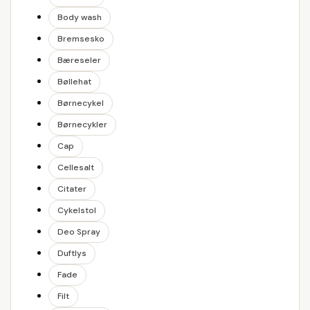
Body wash
Bremsesko
Bæreseler
Bøllehat
Børnecykel
Børnecykler
Cap
Cellesalt
Citater
Cykelstol
Deo Spray
Duftlys
Fade
Filt