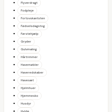
Flyverdragt
Fodpleje
Fortovskantsten
Fødselsdagstog
Førstehjælp
Gryder
Gulvmaling
Hårtrimmer
Havemøbler
Haveredskaber
Havesæt
Hjelmhuer
Hjemmesko
Husdyr
Hylde