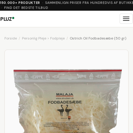
150.000+ PRODUKTER
· SAMMENLIGN PRISER FRA HUNDREDVIS AF BUTIKK
· FIND DET BEDSTE TILBUD
PLUZ
Me
Forside
Personlig Pleje > Fodpleje
Ostrich Oil Fodbadesæbe (50 gr)