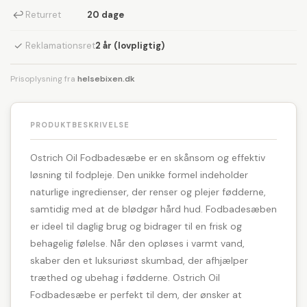
↩
Returret
20 dage
✓
Reklamationsret
2 år (lovpligtig)
Prisoplysning fra
helsebixen.dk
PRODUKTBESKRIVELSE
Ostrich Oil Fodbadesæbe er en skånsom og effektiv
løsning til fodpleje. Den unikke formel indeholder
naturlige ingredienser, der renser og plejer fødderne,
samtidig med at de blødgør hård hud. Fodbadesæben
er ideel til daglig brug og bidrager til en frisk og
behagelig følelse. Når den opløses i varmt vand,
skaber den et luksuriøst skumbad, der afhjælper
træthed og ubehag i fødderne. Ostrich Oil
Fodbadesæbe er perfekt til dem, der ønsker at