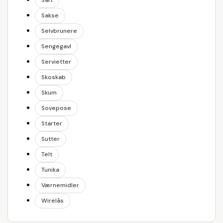
Saft
Sakse
Selvbrunere
Sengegavl
Servietter
Skoskab
Skum
Sovepose
Starter
Sutter
Telt
Tunika
Værnemidler
Wirelås