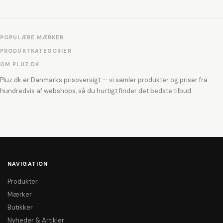
POPULÆRE MÆRKER
PRODUKTKATEGORIER
OM PLUZ.DK
Pluz.dk er Danmarks prisoversigt — vi samler produkter og priser fra
hundredvis af webshops, så du hurtigt finder det bedste tilbud.
NAVIGATION
Produkter
Mærker
Butikker
Nyheder & Artikler