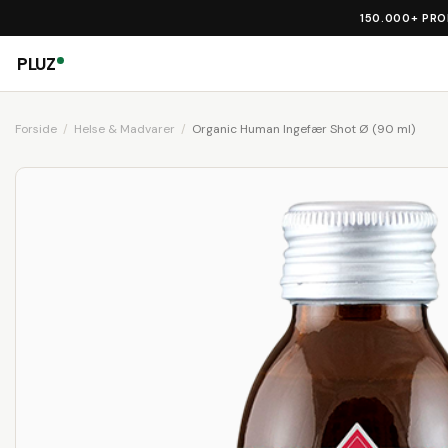
150.000+ PR
PLUZ
Forside
Helse & Madvarer
Organic Human Ingefær Shot Ø (90 ml)