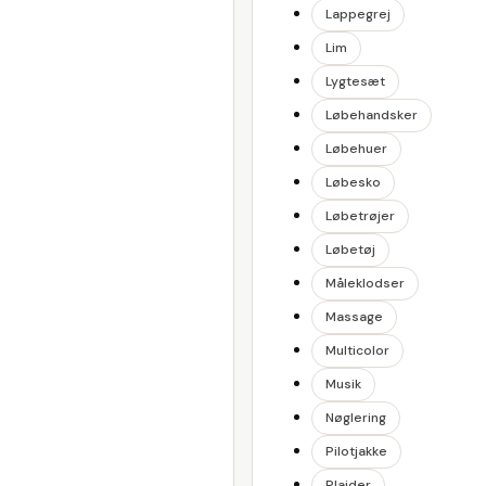
Lappegrej
Lim
Lygtesæt
Løbehandsker
Løbehuer
Løbesko
Løbetrøjer
Løbetøj
Måleklodser
Massage
Multicolor
Musik
Nøglering
Pilotjakke
Plaider