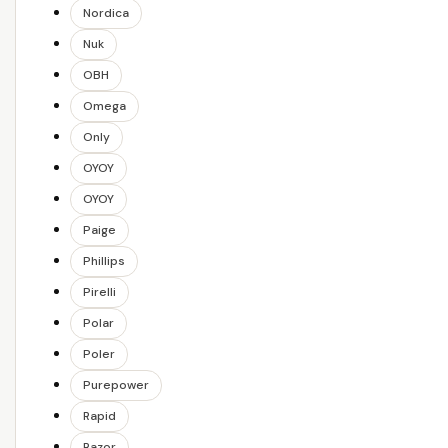
Nordica
Nuk
OBH
Omega
Only
OYOY
OYOY
Paige
Phillips
Pirelli
Polar
Poler
Purepower
Rapid
Razor