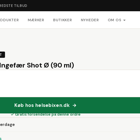
BEDSTE TILBUD
RODUKTER
MÆRKER
BUTIKKER
NYHEDER
OM OS
T
ngefær Shot Ø (90 ml)
Køb hos helsebixen.dk →
✓ Gratis forsendelse på denne ordre
verdage
s