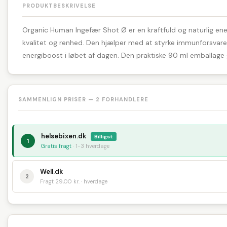
PRODUKTBESKRIVELSE
Organic Human Ingefær Shot Ø er en kraftfuld og naturlig energ
kvalitet og renhed. Den hjælper med at styrke immunforsvaret
energiboost i løbet af dagen. Den praktiske 90 ml emballage g
SAMMENLIGN PRISER — 2 FORHANDLERE
helsebixen.dk
Billigst
1
Gratis fragt
· 1-3 hverdage
Well.dk
2
Fragt 29,00 kr. · hverdage