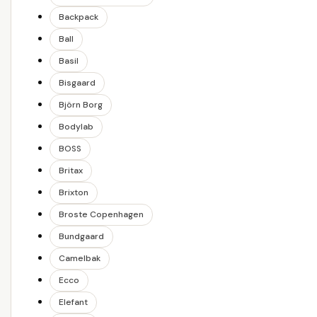
Backpack
Ball
Basil
Bisgaard
Björn Borg
Bodylab
BOSS
Britax
Brixton
Broste Copenhagen
Bundgaard
Camelbak
Ecco
Elefant