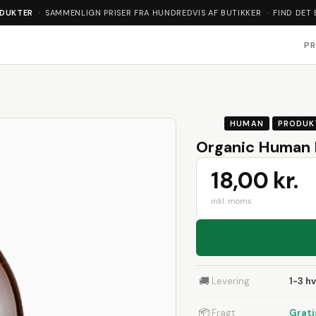
ODUKTER
· SAMMENLIGN PRISER FRA HUNDREDVIS AF BUTIKKER · FIND DET 
P
HUMAN
PRODUK
Organic Human I
18,00 kr.
inkl. moms
🚚
Levering
1-3 h
📦
Fragt
Grati