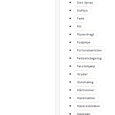
Deo Spray
Duftlys
Fade
Filt
Flyverdragt
Fodpleje
Fortovskantsten
Fødselsdagstog
Førstehjælp
Gryder
Gulvmaling
Hårtrimmer
Havemøbler
Haveredskaber
Havesæt