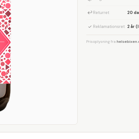
↩
Returret
20 d
✓
Reklamationsret
2 år (
Prisoplysning fra
helsebixen.