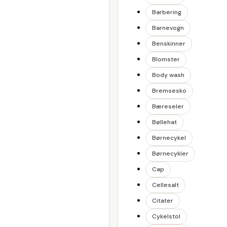
Barbering
Barnevogn
Benskinner
Blomster
Body wash
Bremsesko
Bæreseler
Bøllehat
Børnecykel
Børnecykler
Cap
Cellesalt
Citater
Cykelstol