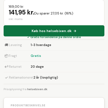
169,00 kr.
141,95 kr.
Du sparer 27,05 kr. (16%)
inkl. moms
Køb hos helsebixen.dk →
✓ Gratis forsendelse på denne ordre
🚚
Levering
1-3 hverdage
📦
Fragt
Gratis
↩
Returret
20 dage
✓
Reklamationsret
2 år (lovpligtig)
Prisoplysning fra
helsebixen.dk
PRODUKTBESKRIVELSE