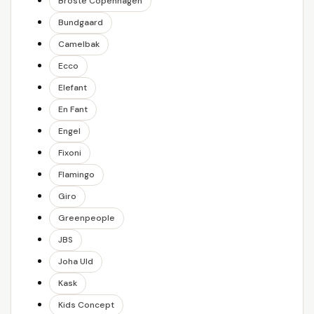
Broste Copenhagen
Bundgaard
Camelbak
Ecco
Elefant
En Fant
Engel
Fixoni
Flamingo
Giro
Greenpeople
JBS
Joha Uld
Kask
Kids Concept