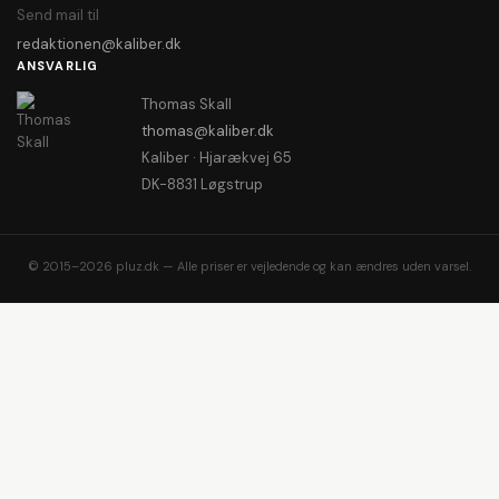
Send mail til
redaktionen@kaliber.dk
ANSVARLIG
Thomas Skall
thomas@kaliber.dk
Kaliber · Hjarækvej 65
DK-8831 Løgstrup
© 2015–2026 pluz.dk — Alle priser er vejledende og kan ændres uden varsel.