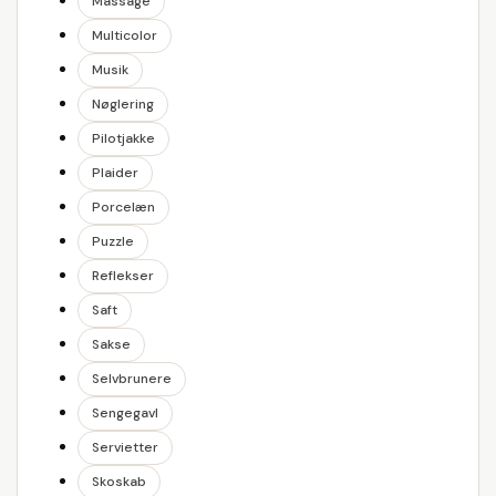
Massage
Multicolor
Musik
Nøglering
Pilotjakke
Plaider
Porcelæn
Puzzle
Reflekser
Saft
Sakse
Selvbrunere
Sengegavl
Servietter
Skoskab