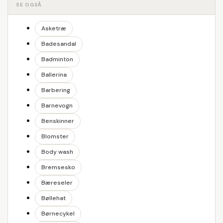
SE OGSÅ
Asketræ
Badesandal
Badminton
Ballerina
Barbering
Barnevogn
Benskinner
Blomster
Body wash
Bremsesko
Bæreseler
Bøllehat
Børnecykel