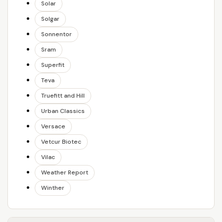
Solar
Solgar
Sonnentor
Sram
Superfit
Teva
Truefitt and Hill
Urban Classics
Versace
Vetcur Biotec
Vilac
Weather Report
Winther