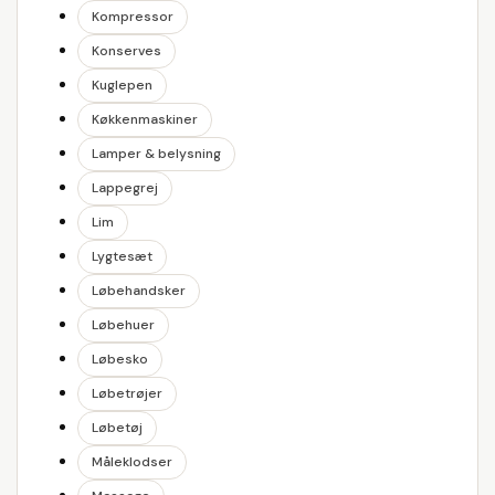
Kompressor
Konserves
Kuglepen
Køkkenmaskiner
Lamper & belysning
Lappegrej
Lim
Lygtesæt
Løbehandsker
Løbehuer
Løbesko
Løbetrøjer
Løbetøj
Måleklodser