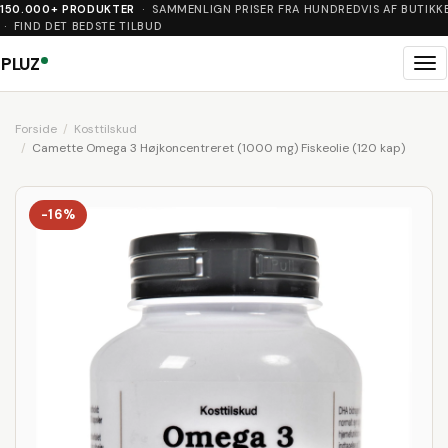
150.000+ PRODUKTER
· SAMMENLIGN PRISER FRA HUNDREDVIS AF BUTIKK
· FIND DET BEDSTE TILBUD
PLUZ
Me
Forside
Kosttilskud
Camette Omega 3 Højkoncentreret (1000 mg) Fiskeolie (120 kap)
-16%