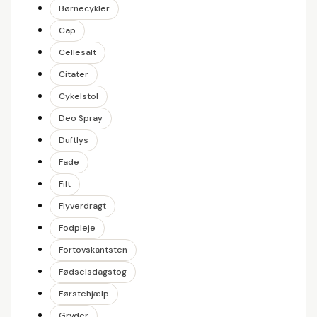
Børnecykler
Cap
Cellesalt
Citater
Cykelstol
Deo Spray
Duftlys
Fade
Filt
Flyverdragt
Fodpleje
Fortovskantsten
Fødselsdagstog
Førstehjælp
Gryder