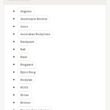
Angulus
Annemarie Börlind
Asics
Australian BodyCare
Backpack
Ball
Basil
Bisgaard
Björn Borg
Bodylab
BOSS
Britax
Brixton