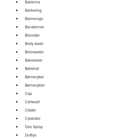
Ballerina
Barbering
Barnevogn
Benskinner
Blomster
Body wash
Bremsesko
Bæreseler
Bøllehat
Børnecykel
Børnecykler
Cap
Cellesalt
Citater
Cykelstol
Deo Spray
Duftlys