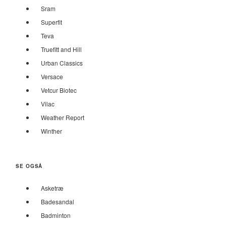
Sram
Superfit
Teva
Truefitt and Hill
Urban Classics
Versace
Vetcur Biotec
Vilac
Weather Report
Winther
SE OGSÅ
Asketræ
Badesandal
Badminton