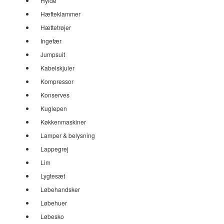
Hylde
Hæfteklammer
Hættetrøjer
Ingefær
Jumpsuit
Kabelskjuler
Kompressor
Konserves
Kuglepen
Køkkenmaskiner
Lamper & belysning
Lappegrej
Lim
Lygtesæt
Løbehandsker
Løbehuer
Løbesko