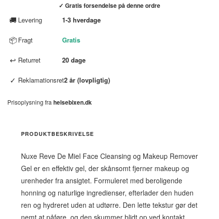
✓ Gratis forsendelse på denne ordre
🚚
Levering
1-3 hverdage
📦
Fragt
Gratis
↩
Returret
20 dage
✓
Reklamationsret
2 år (lovpligtig)
Prisoplysning fra
helsebixen.dk
PRODUKTBESKRIVELSE
Nuxe Reve De Miel Face Cleansing og Makeup Remover
Gel er en effektiv gel, der skånsomt fjerner makeup og
urenheder fra ansigtet. Formuleret med beroligende
honning og naturlige ingredienser, efterlader den huden
ren og hydreret uden at udtørre. Den lette tekstur gør det
nemt at påføre, og den skummer blidt op ved kontakt