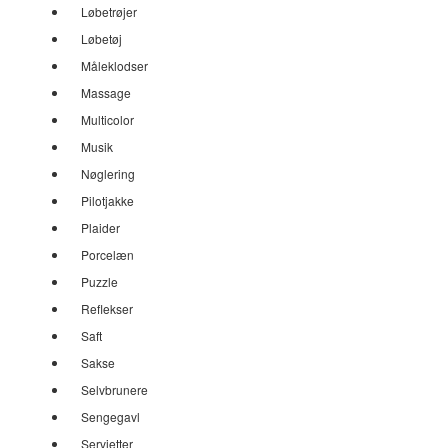
Løbetrøjer
Løbetøj
Måleklodser
Massage
Multicolor
Musik
Nøglering
Pilotjakke
Plaider
Porcelæn
Puzzle
Reflekser
Saft
Sakse
Selvbrunere
Sengegavl
Servietter