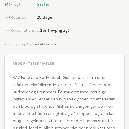
📦
Fragt
Gratis
↩
Returret
20 dage
✓
Reklamationsret
2 år (lovpligtig)
Prisoplysning fra
helsebixen.dk
PRODUKTBESKRIVELSE
RAV Face and Body Scrub Gel fra Naturfarm er en
skånsom eksfolierende gel, der effektivt fjerner døde
hudceller og urenheder. Formuleret med naturlige
ingredienser, renser den huden i dybden og efterlader
den blød og strålende. Gelformuleringen gør den nem
at anvende både i ansigtet og på kroppen, og den kan
bruges regelmæssigt for at forbedre hudens struktur
og glød. Ideel til alle hudtyper, hjælper produktet med