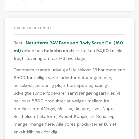
OM HELSEBIXEN.DK
Bestil
Naturfarm RAV Face and Body Scrub Gel (160
ml)
online hos
helsebixen.dk
— fra kun
94,50 kr.
inkl.
fragt. Levering om ca. 1-3 hverdage.
Danmarks største udvalg af Helsekost. Vi har mere end
8500 forskellige varer indenfor naturlægemidler,
helsekost, personlig pleje, homøpati og særligt
udvalgte sunde fødevarer samt rengøringsartikler. Vi
har over 8500 produkter at vælge i mellem fra
mærker som A.Vogel, Melissa, Biosym, Livol, Nupo,
Berthelsen, Lekaform, Avosol, Konjak, Dr. Schär og
mange, mange flere. Alle vores produkter er kun et
enkelt klik væk for dig.