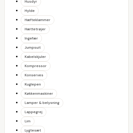
Husdyr
Hylde
Hæfteklammer
Hættetrøjer
Ingefær
Jumpsuit
Kabelskjuler
Kompressor
Konserves
Kuglepen
Køkkenmaskiner
Lamper & belysning
Lappegrej
Lim
Lygtesæt