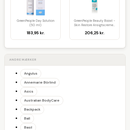
GreenPeople Day Solution
GreenPeople Beauty Boost -
(50 ml)
Skin Restore Ansigtscreme...
183,95 kr.
206,25 kr.
ANDRE MÆRKER
Angulus
Annemarie Börlind
Asics
Australian BodyCare
Backpack
Ball
Basil