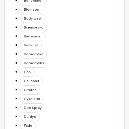
Benskinner
Blomster
Body wash
Bremsesko
Bæreseler
Bøllehat
Børnecykel
Børnecykler
Cap
Cellesalt
Citater
Cykelstol
Deo Spray
Duftlys
Fade