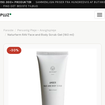
150.000+ PRODUKTER
· SAMMENLIGN PRISER FRA HUNDREDVIS AF BUTIKK
· FIND DET BEDSTE TILBUD
PLUZ
Me
Forside
Personlig Pleje > Ansigtspleje
Naturfarm RAV Face and Body Scrub Gel (160 ml)
-30%