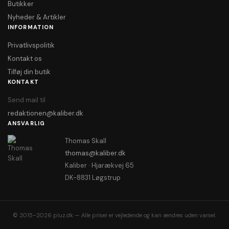
Butikker
Nyheder & Artikler
INFORMATION
Privatlivspolitik
Kontakt os
Tilføj din butik
KONTAKT
Send mail til
redaktionen@kaliber.dk
ANSVARLIG
Thomas Skall
thomas@kaliber.dk
Kaliber · Hjarækvej 65
DK-8831 Løgstrup
© 2015–2026 pluz.dk — Alle priser er vejledende og kan ændres uden varsel.