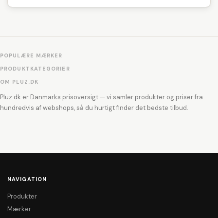
POPULÆRE MÆRKER
PRODUKTKATEGORIER
OM PLUZ.DK
Pluz.dk er Danmarks prisoversigt — vi samler produkter og priser fra
hundredvis af webshops, så du hurtigt finder det bedste tilbud.
NAVIGATION
Produkter
Mærker