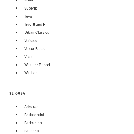
Superfit
Teva
Truefitt and Hill
Urban Classics
Versace
Vetcur Biotec
Vilac
Weather Report
Winther
SE OGSÅ
Asketræ
Badesandal
Badminton
Ballerina