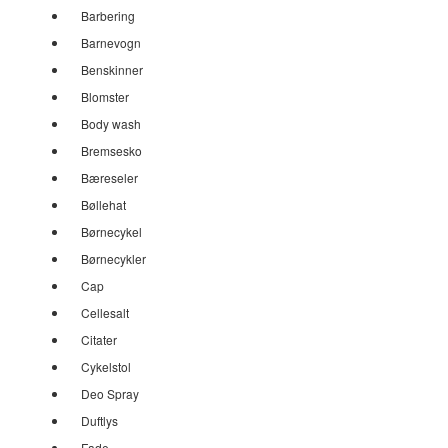
Barbering
Barnevogn
Benskinner
Blomster
Body wash
Bremsesko
Bæreseler
Bøllehat
Børnecykel
Børnecykler
Cap
Cellesalt
Citater
Cykelstol
Deo Spray
Duftlys
Fade