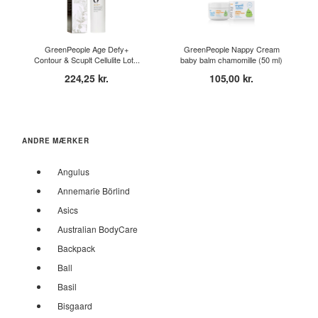
GreenPeople Age Defy+
GreenPeople Nappy Cream
Contour & Scuplt Cellulite Lot...
baby balm chamomille (50 ml)
224,25 kr.
105,00 kr.
ANDRE MÆRKER
Angulus
Annemarie Börlind
Asics
Australian BodyCare
Backpack
Ball
Basil
Bisgaard