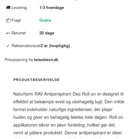
🚚
Levering
1-3 hverdage
📦
Fragt
Gratis
↩
Returret
20 dage
✓
Reklamationsret
2 år (lovpligtig)
Prisoplysning fra
helsebixen.dk
PRODUKTBESKRIVELSE
Naturfarm RAV Antiperspirant Deo Roll-on er designet til
effektivt at bekæmpe sved og ubehagelig lugt. Den milde
formel indeholder naturlige ingredienser, der plejer
huden og giver en behagelig følelse hele dagen. Roll-on
applikatoren sikrer en jævn fordeling, hvilket gør det
nemt at påføre produktet. Denne antiperspirant er ideel