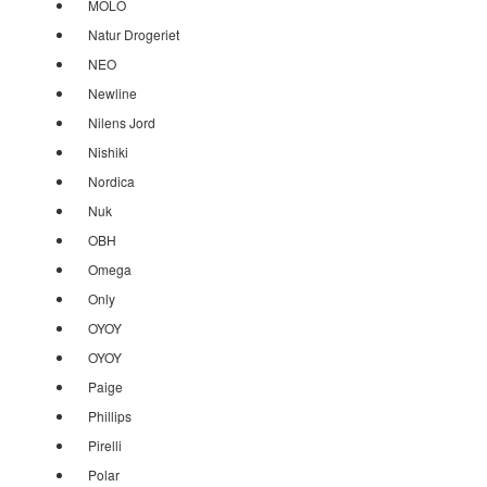
MOLO
Natur Drogeriet
NEO
Newline
Nilens Jord
Nishiki
Nordica
Nuk
OBH
Omega
Only
OYOY
OYOY
Paige
Phillips
Pirelli
Polar