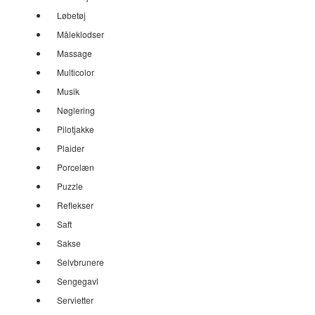
Løbetøj
Måleklodser
Massage
Multicolor
Musik
Nøglering
Pilotjakke
Plaider
Porcelæn
Puzzle
Reflekser
Saft
Sakse
Selvbrunere
Sengegavl
Servietter