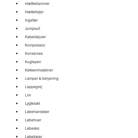
Hæfteklammer
Hættetrøjer
Ingefær
Jumpsuit
Kabelskjuler
Kompressor
Konserves
Kuglepen
Køkkenmaskiner
Lamper & belysning
Lappegrej
Lim
Lygtesæt
Løbehandsker
Løbehuer
Løbesko
Løbetrøjer