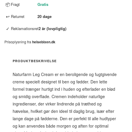
📦
Fragt
Gratis
↩
Returret
20 dage
✓
Reklamationsret
2 år (lovpligtig)
Prisoplysning fra
helsebixen.dk
PRODUKTBESKRIVELSE
Naturfarm Leg Cream er en beroligende og fugtgivende
creme specielt designet til ben og fødder. Den lette
formel trænger hurtigt ind i huden og efterlader en blød
og smidig overflade. Cremen indeholder naturlige
ingredienser, der virker lindrende på træthed og
hævelse, hvilket gør den ideel til daglig brug, især efter
lange dage på fødderne. Den er perfekt til alle hudtyper
og kan anvendes både morgen og aften for optimal