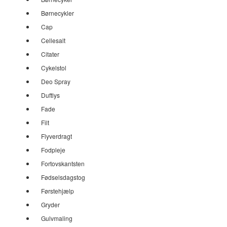
Børnecykler
Cap
Cellesalt
Citater
Cykelstol
Deo Spray
Duftlys
Fade
Filt
Flyverdragt
Fodpleje
Fortovskantsten
Fødselsdagstog
Førstehjælp
Gryder
Gulvmaling