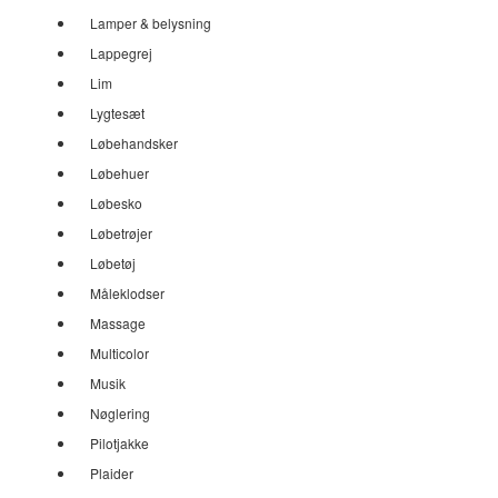
Lamper & belysning
Lappegrej
Lim
Lygtesæt
Løbehandsker
Løbehuer
Løbesko
Løbetrøjer
Løbetøj
Måleklodser
Massage
Multicolor
Musik
Nøglering
Pilotjakke
Plaider