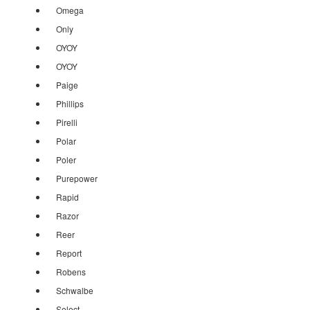
Omega
Only
OYOY
OYOY
Paige
Phillips
Pirelli
Polar
Poler
Purepower
Rapid
Razor
Reer
Report
Robens
Schwalbe
Select