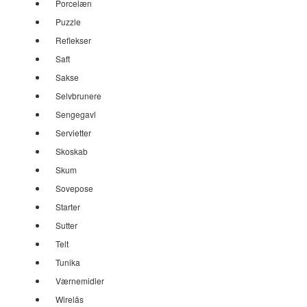
Porcelæn
Puzzle
Reflekser
Saft
Sakse
Selvbrunere
Sengegavl
Servietter
Skoskab
Skum
Sovepose
Starter
Sutter
Telt
Tunika
Værnemidler
Wirelås