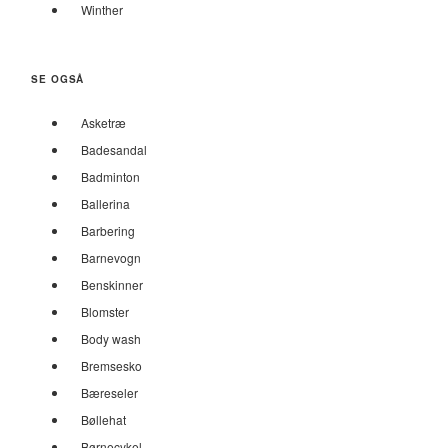
Winther
SE OGSÅ
Asketræ
Badesandal
Badminton
Ballerina
Barbering
Barnevogn
Benskinner
Blomster
Body wash
Bremsesko
Bæreseler
Bøllehat
Børnecykel