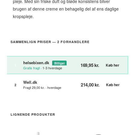
pleje. Med sin friske duft og bløde konsistens bliver
brugen af denne creme en behagelig del af ens daglige
kropspleje.
SAMMENLIGN PRISER — 2 FORHANDLERE
helsebixen.dk
Billigst
169,95 kr.
Køb her
1
Gratis fragt
· 1-3 hverdage
Well.dk
214,00 kr.
Køb her
2
Fragt 29,00 kr. · hverdage
LIGNENDE PRODUKTER