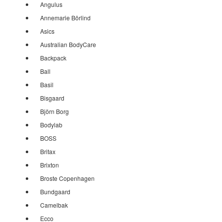
Angulus
Annemarie Börlind
Asics
Australian BodyCare
Backpack
Ball
Basil
Bisgaard
Björn Borg
Bodylab
BOSS
Britax
Brixton
Broste Copenhagen
Bundgaard
Camelbak
Ecco