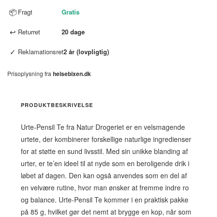
📦
Fragt
Gratis
↩
Returret
20 dage
✓
Reklamationsret
2 år (lovpligtig)
Prisoplysning fra
helsebixen.dk
PRODUKTBESKRIVELSE
Urte-Pensil Te fra Natur Drogeriet er en velsmagende
urtete, der kombinerer forskellige naturlige ingredienser
for at støtte en sund livsstil. Med sin unikke blanding af
urter, er te’en ideel til at nyde som en beroligende drik i
løbet af dagen. Den kan også anvendes som en del af
en velvære rutine, hvor man ønsker at fremme indre ro
og balance. Urte-Pensil Te kommer i en praktisk pakke
på 85 g, hvilket gør det nemt at brygge en kop, når som