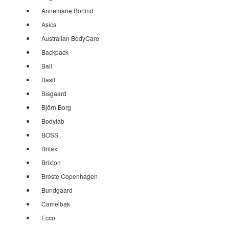
Annemarie Börlind
Asics
Australian BodyCare
Backpack
Ball
Basil
Bisgaard
Björn Borg
Bodylab
BOSS
Britax
Brixton
Broste Copenhagen
Bundgaard
Camelbak
Ecco