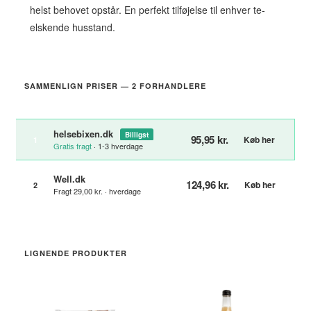
helst behovet opstår. En perfekt tilføjelse til enhver te-
elskende husstand.
SAMMENLIGN PRISER — 2 FORHANDLERE
helsebixen.dk
Billigst
95,95 kr.
Køb her
1
Gratis fragt
· 1-3 hverdage
Well.dk
124,96 kr.
Køb her
2
Fragt 29,00 kr. · hverdage
LIGNENDE PRODUKTER