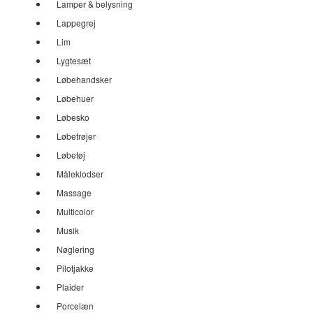
Lamper & belysning
Lappegrej
Lim
Lygtesæt
Løbehandsker
Løbehuer
Løbesko
Løbetrøjer
Løbetøj
Måleklodser
Massage
Multicolor
Musik
Nøglering
Pilotjakke
Plaider
Porcelæn