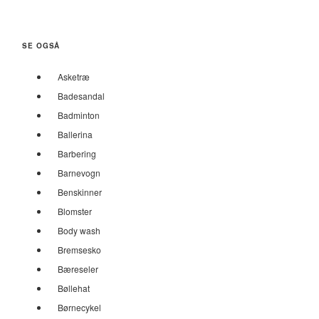
SE OGSÅ
Asketræ
Badesandal
Badminton
Ballerina
Barbering
Barnevogn
Benskinner
Blomster
Body wash
Bremsesko
Bæreseler
Bøllehat
Børnecykel