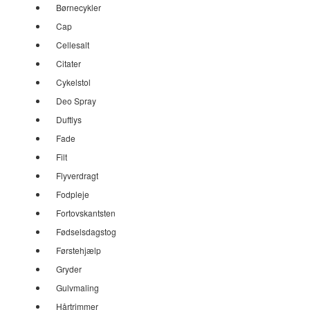
Børnecykler
Cap
Cellesalt
Citater
Cykelstol
Deo Spray
Duftlys
Fade
Filt
Flyverdragt
Fodpleje
Fortovskantsten
Fødselsdagstog
Førstehjælp
Gryder
Gulvmaling
Hårtrimmer