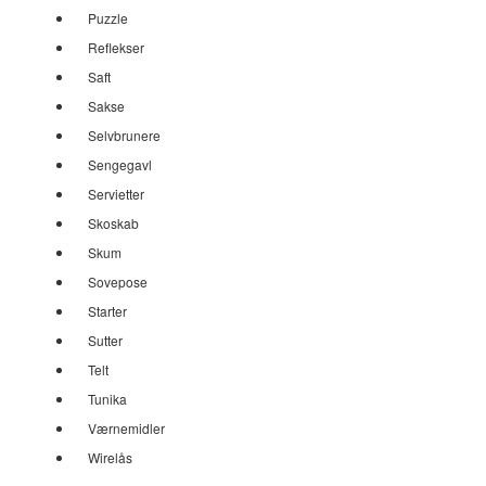
Puzzle
Reflekser
Saft
Sakse
Selvbrunere
Sengegavl
Servietter
Skoskab
Skum
Sovepose
Starter
Sutter
Telt
Tunika
Værnemidler
Wirelås