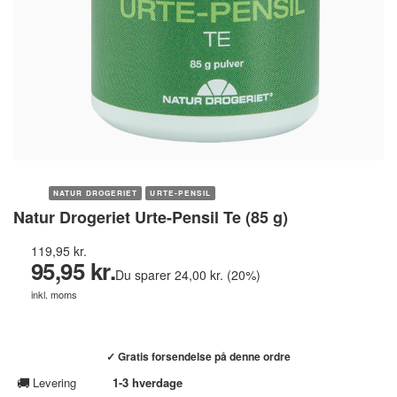
NATUR DROGERIET
URTE-PENSIL
Natur Drogeriet Urte-Pensil Te (85 g)
119,95 kr.
95,95 kr.
Du sparer 24,00 kr. (20%)
inkl. moms
Køb hos helsebixen.dk →
✓ Gratis forsendelse på denne ordre
🚚
Levering
1-3 hverdage