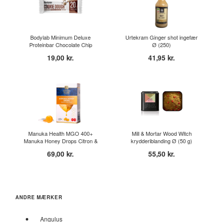
Bodylab Minimum Deluxe
Urtekram Ginger shot ingefær
Proteinbar Chocolate Chip
Ø (250)
Coo...
19,00 kr.
41,95 kr.
Manuka Health MGO 400+
Mill & Mortar Wood Witch
Manuka Honey Drops Citron &
krydderiblanding Ø (50 g)
I...
69,00 kr.
55,50 kr.
ANDRE MÆRKER
Angulus