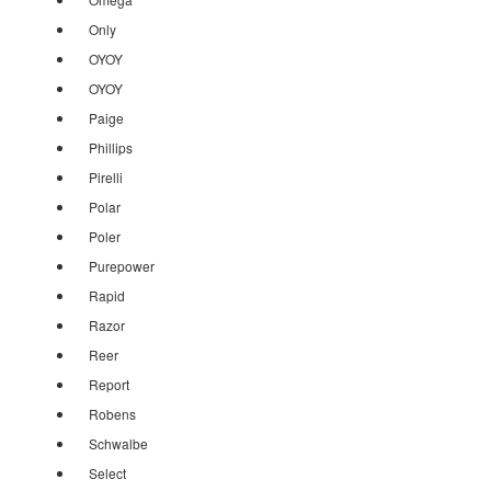
Only
OYOY
OYOY
Paige
Phillips
Pirelli
Polar
Poler
Purepower
Rapid
Razor
Reer
Report
Robens
Schwalbe
Select