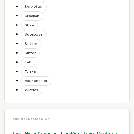
Servietter
Skoskab
Skum
Sovepose
Starter
Sutter
Telt
Tunika
Værnemidler
Wirelås
OM HELSEBIXEN.DK
Bestil
Natur Drogeriet Urte-PenCil med C-vitamin