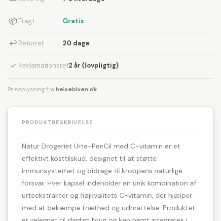
📦
Fragt
Gratis
↩
Returret
20 dage
✓
Reklamationsret
2 år (lovpligtig)
Prisoplysning fra
helsebixen.dk
PRODUKTBESKRIVELSE
Natur Drogeriet Urte-PenCil med C-vitamin er et
effektivt kosttilskud, designet til at støtte
immunsystemet og bidrage til kroppens naturlige
forsvar. Hver kapsel indeholder en unik kombination af
urteekstrakter og højkvalitets C-vitamin, der hjælper
med at bekæmpe træthed og udmattelse. Produktet
er velegnet til dagligt brug og kan nemt integreres i