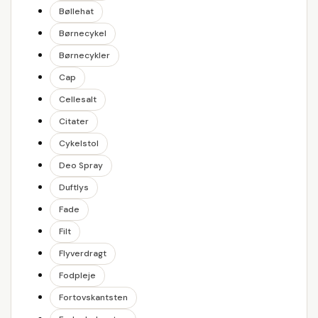
Bøllehat
Børnecykel
Børnecykler
Cap
Cellesalt
Citater
Cykelstol
Deo Spray
Duftlys
Fade
Filt
Flyverdragt
Fodpleje
Fortovskantsten