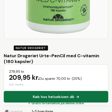
NATUR DROGERIET
Natur Drogeriet Urte-PenCil med C-vitamin
(180 kapsler)
279,95 kr.
209,95 kr.
Du sparer 70,00 kr. (25%)
inkl. moms
Køb hos helsebixen.dk →
✓ Gratis forsendelse på denne ordre
🚚
Levering
1-3 hverdage