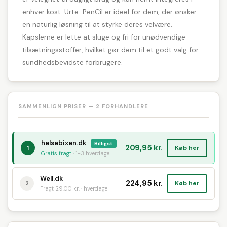
enhver kost. Urte-PenCil er ideel for dem, der ønsker
en naturlig løsning til at styrke deres velvære.
Kapslerne er lette at sluge og fri for unødvendige
tilsætningsstoffer, hvilket gør dem til et godt valg for
sundhedsbevidste forbrugere.
SAMMENLIGN PRISER — 2 FORHANDLERE
helsebixen.dk
Billigst
209,95 kr.
Køb her
1
Gratis fragt
· 1-3 hverdage
Well.dk
224,95 kr.
Køb her
2
Fragt 29,00 kr. · hverdage