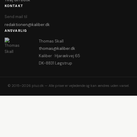
KONTAKT
Send mail til
redaktionen@kaliber.dk
ANSVARLIG
Thomas Skall
thomas@kaliber.dk
Kaliber · Hjarækvej 65
DK-8831 Løgstrup
© 2015–2026 pluz.dk — Alle priser er vejledende og kan ændres uden varsel.