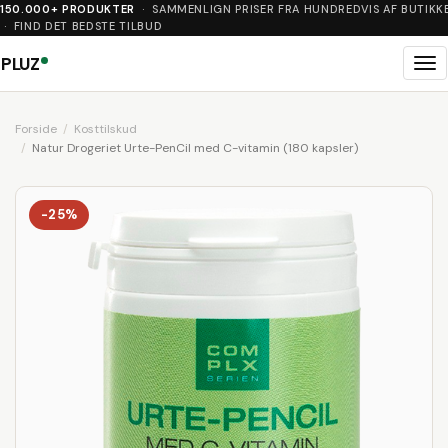
150.000+ PRODUKTER
· SAMMENLIGN PRISER FRA HUNDREDVIS AF BUTIKK
· FIND DET BEDSTE TILBUD
PLUZ
Me
Forside
Kosttilskud
Natur Drogeriet Urte-PenCil med C-vitamin (180 kapsler)
-25%