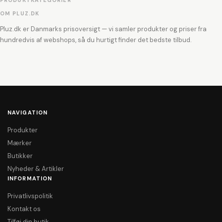
PRODUKTKATEGORIER
OM PLUZ.DK
Pluz.dk er Danmarks prisoversigt — vi samler produkter og priser fra
hundredvis af webshops, så du hurtigt finder det bedste tilbud.
NAVIGATION
Produkter
Mærker
Butikker
Nyheder & Artikler
INFORMATION
Privatlivspolitik
Kontakt os
Tilføj din butik