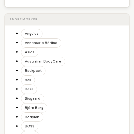
ANDRE MÆRKER
Angulus
Annemarie Börlind
Asics
Australian BodyCare
Backpack
Ball
Basil
Bisgaard
Björn Borg
Bodylab
BOSS