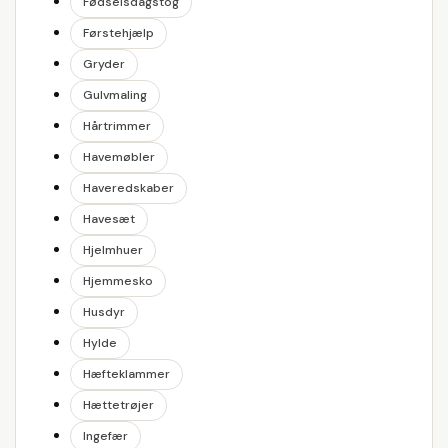
Fødselsdagstog
Førstehjælp
Gryder
Gulvmaling
Hårtrimmer
Havemøbler
Haveredskaber
Havesæt
Hjelmhuer
Hjemmesko
Husdyr
Hylde
Hæfteklammer
Hættetrøjer
Ingefær