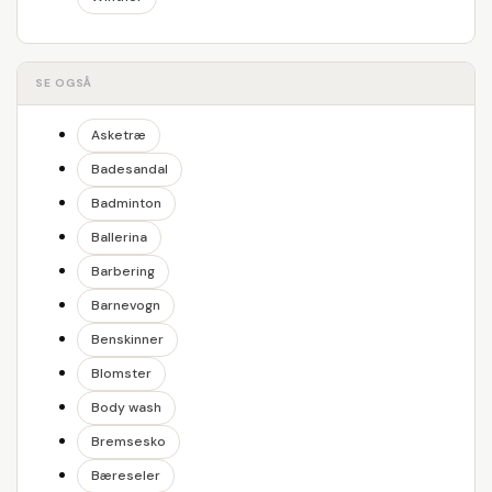
SE OGSÅ
Asketræ
Badesandal
Badminton
Ballerina
Barbering
Barnevogn
Benskinner
Blomster
Body wash
Bremsesko
Bæreseler