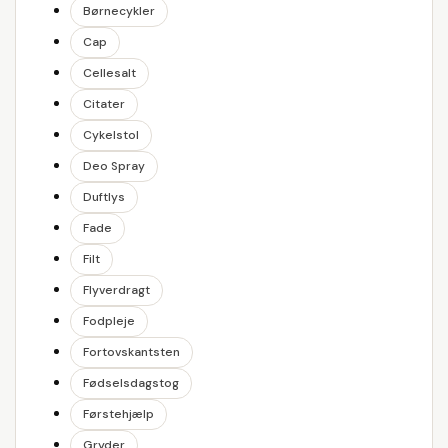
Børnecykler
Cap
Cellesalt
Citater
Cykelstol
Deo Spray
Duftlys
Fade
Filt
Flyverdragt
Fodpleje
Fortovskantsten
Fødselsdagstog
Førstehjælp
Gryder