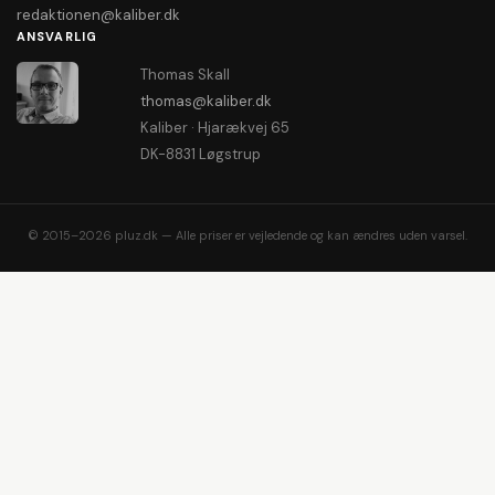
redaktionen@kaliber.dk
ANSVARLIG
Thomas Skall
thomas@kaliber.dk
Kaliber · Hjarækvej 65
DK-8831 Løgstrup
© 2015–2026 pluz.dk — Alle priser er vejledende og kan ændres uden varsel.