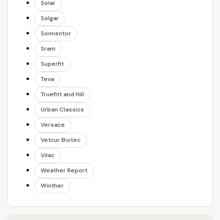
Solar
Solgar
Sonnentor
Sram
Superfit
Teva
Truefitt and Hill
Urban Classics
Versace
Vetcur Biotec
Vilac
Weather Report
Winther