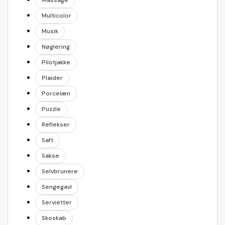
Massage
Multicolor
Musik
Nøglering
Pilotjakke
Plaider
Porcelæn
Puzzle
Reflekser
Saft
Sakse
Selvbrunere
Sengegavl
Servietter
Skoskab