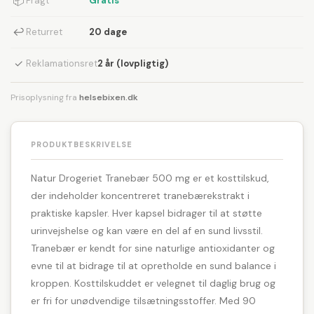
📦
Fragt
Gratis
↩
Returret
20 dage
✓
Reklamationsret
2 år (lovpligtig)
Prisoplysning fra
helsebixen.dk
PRODUKTBESKRIVELSE
Natur Drogeriet Tranebær 500 mg er et kosttilskud,
der indeholder koncentreret tranebærekstrakt i
praktiske kapsler. Hver kapsel bidrager til at støtte
urinvejshelse og kan være en del af en sund livsstil.
Tranebær er kendt for sine naturlige antioxidanter og
evne til at bidrage til at opretholde en sund balance i
kroppen. Kosttilskuddet er velegnet til daglig brug og
er fri for unødvendige tilsætningsstoffer. Med 90