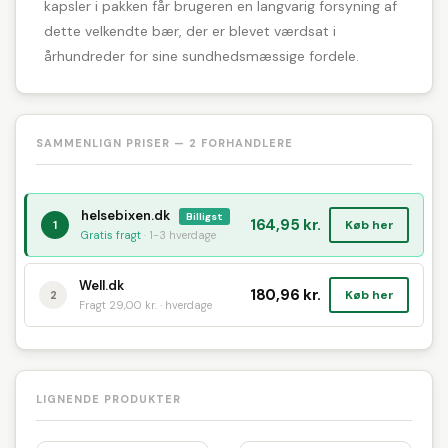
kapsler i pakken får brugeren en langvarig forsyning af
dette velkendte bær, der er blevet værdsat i
århundreder for sine sundhedsmæssige fordele.
SAMMENLIGN PRISER — 2 FORHANDLERE
helsebixen.dk
Billigst
164,95 kr.
Køb her
1
Gratis fragt
· 1-3 hverdage
Well.dk
180,96 kr.
Køb her
2
Fragt 29,00 kr. · hverdage
LIGNENDE PRODUKTER