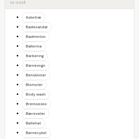
SE OGSÅ
Asketræ
Badesandal
Badminton
Ballerina
Barbering
Barnevogn
Benskinner
Blomster
Body wash
Bremsesko
Bæreseler
Bøllehat
Børnecykel