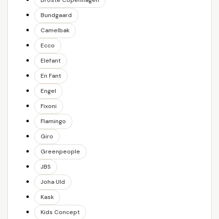
Broste Copenhagen
Bundgaard
Camelbak
Ecco
Elefant
En Fant
Engel
Fixoni
Flamingo
Giro
Greenpeople
JBS
Joha Uld
Kask
Kids Concept