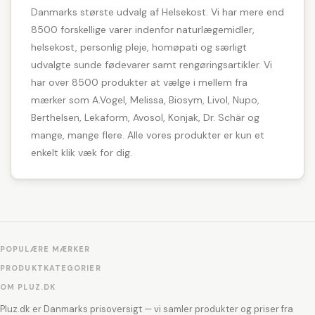
Danmarks største udvalg af Helsekost. Vi har mere end
8500 forskellige varer indenfor naturlægemidler,
helsekost, personlig pleje, homøpati og særligt
udvalgte sunde fødevarer samt rengøringsartikler. Vi
har over 8500 produkter at vælge i mellem fra
mærker som A.Vogel, Melissa, Biosym, Livol, Nupo,
Berthelsen, Lekaform, Avosol, Konjak, Dr. Schär og
mange, mange flere. Alle vores produkter er kun et
enkelt klik væk for dig.
POPULÆRE MÆRKER
PRODUKTKATEGORIER
OM PLUZ.DK
Pluz.dk er Danmarks prisoversigt — vi samler produkter og priser fra