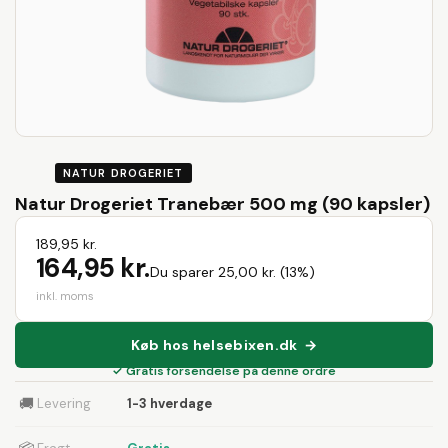
NATUR DROGERIET
Natur Drogeriet Tranebær 500 mg (90 kapsler)
189,95 kr.
164,95 kr.
Du sparer 25,00 kr. (13%)
inkl. moms
Køb hos helsebixen.dk →
✓ Gratis forsendelse på denne ordre
🚚
Levering
1-3 hverdage