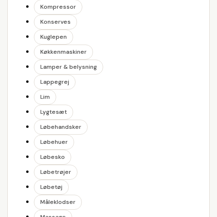
Kompressor
Konserves
Kuglepen
Køkkenmaskiner
Lamper & belysning
Lappegrej
Lim
Lygtesæt
Løbehandsker
Løbehuer
Løbesko
Løbetrøjer
Løbetøj
Måleklodser