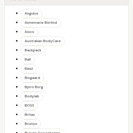
Angulus
Annemarie Börlind
Asics
Australian BodyCare
Backpack
Ball
Basil
Bisgaard
Björn Borg
Bodylab
BOSS
Britax
Brixton