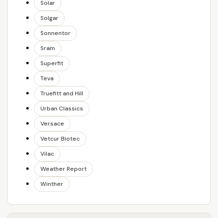
Solar
Solgar
Sonnentor
Sram
Superfit
Teva
Truefitt and Hill
Urban Classics
Versace
Vetcur Biotec
Vilac
Weather Report
Winther