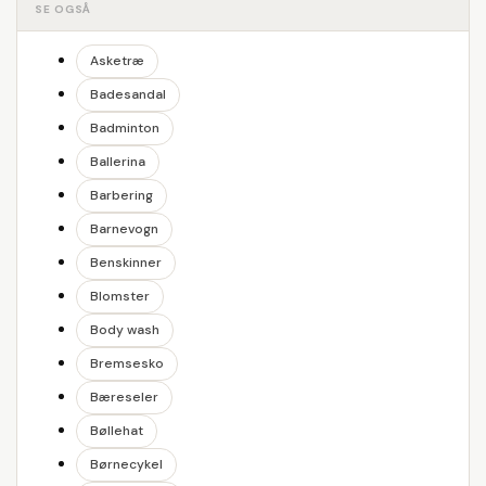
SE OGSÅ
Asketræ
Badesandal
Badminton
Ballerina
Barbering
Barnevogn
Benskinner
Blomster
Body wash
Bremsesko
Bæreseler
Bøllehat
Børnecykel