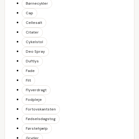
Børnecykler
Cap
Cellesalt
Citater
Cykelstol
Deo Spray
Duftlys
Fade
Filt
Flyverdragt
Fodpleje
Fortovskantsten
Fødselsdagstog
Førstehjælp
Gryder