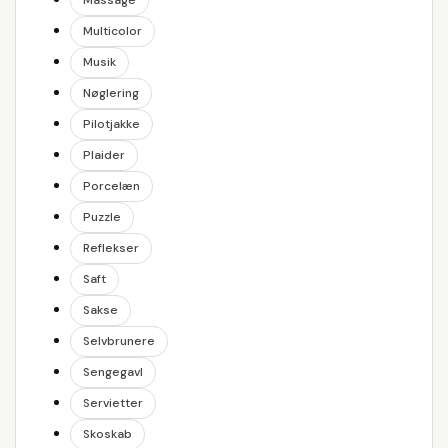
Massage
Multicolor
Musik
Nøglering
Pilotjakke
Plaider
Porcelæn
Puzzle
Reflekser
Saft
Sakse
Selvbrunere
Sengegavl
Servietter
Skoskab