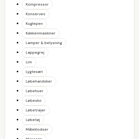
Kompressor
Konserves
Kuglepen
Køkkenmaskiner
Lamper & belysning
Lappegrej
Lim
Lygtesæt
Løbehandsker
Løbehuer
Løbesko
Løbetrøjer
Løbetøj
Måleklodser