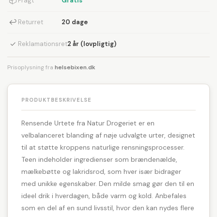
📦
Fragt
Gratis
↩
Returret
20 dage
✓
Reklamationsret
2 år (lovpligtig)
Prisoplysning fra
helsebixen.dk
PRODUKTBESKRIVELSE
Rensende Urtete fra Natur Drogeriet er en
velbalanceret blanding af nøje udvalgte urter, designet
til at støtte kroppens naturlige rensningsprocesser.
Teen indeholder ingredienser som brændenælde,
mælkebøtte og lakridsrod, som hver især bidrager
med unikke egenskaber. Den milde smag gør den til en
ideel drik i hverdagen, både varm og kold. Anbefales
som en del af en sund livsstil, hvor den kan nydes flere