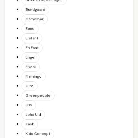
Broste Copenhagen
Bundgaard
Camelbak
Ecco
Elefant
En Fant
Engel
Fixoni
Flamingo
Giro
Greenpeople
JBS
Joha Uld
Kask
Kids Concept