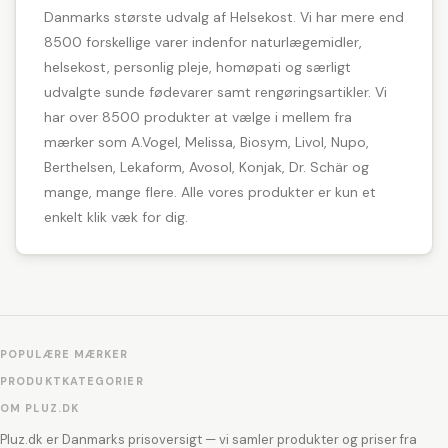
Danmarks største udvalg af Helsekost. Vi har mere end
8500 forskellige varer indenfor naturlægemidler,
helsekost, personlig pleje, homøpati og særligt
udvalgte sunde fødevarer samt rengøringsartikler. Vi
har over 8500 produkter at vælge i mellem fra
mærker som A.Vogel, Melissa, Biosym, Livol, Nupo,
Berthelsen, Lekaform, Avosol, Konjak, Dr. Schär og
mange, mange flere. Alle vores produkter er kun et
enkelt klik væk for dig.
POPULÆRE MÆRKER
PRODUKTKATEGORIER
OM PLUZ.DK
Pluz.dk er Danmarks prisoversigt — vi samler produkter og priser fra