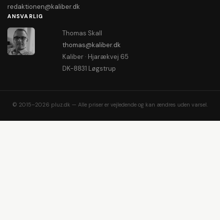
redaktionen@kaliber.dk
ANSVARLIG
Thomas Skall
thomas@kaliber.dk
Kaliber · Hjarækvej 65
DK-8831 Løgstrup
© 2015–2026 pluz.dk — Alle priser er vejledende og kan ændres uden varsel.