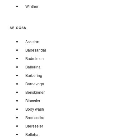
Winther
SE OGSÅ
Asketræ
Badesandal
Badminton
Ballerina
Barbering
Barnevogn
Benskinner
Blomster
Body wash
Bremsesko
Bæreseler
Bøllehat