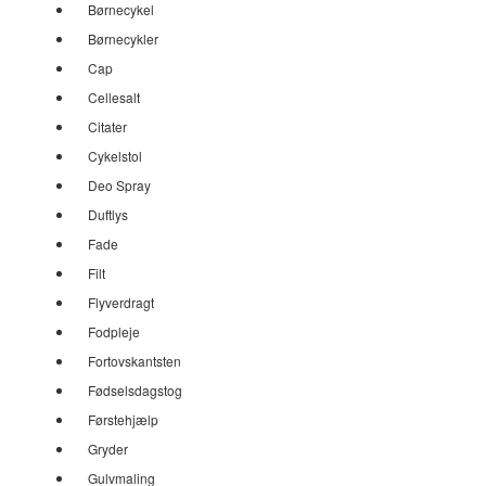
Børnecykel
Børnecykler
Cap
Cellesalt
Citater
Cykelstol
Deo Spray
Duftlys
Fade
Filt
Flyverdragt
Fodpleje
Fortovskantsten
Fødselsdagstog
Førstehjælp
Gryder
Gulvmaling