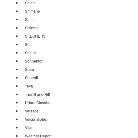
Select
Shimano
Sirius
Sistema
SKECHERS
Solar
Solgar
Sonnentor
Sram
Superfit
Teva
Truefitt and Hill
Urban Classics
Versace
Vetcur Biotec
Vilac
Weather Report