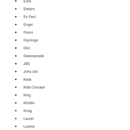
Ecco
Elefant
En Fant
Engel
Fixoni
Flamingo
Giro
Greenpeople
JBS
Joha Uld
Kask
Kids Concept
King
Klickfix
Knog
Laurel
Lavera