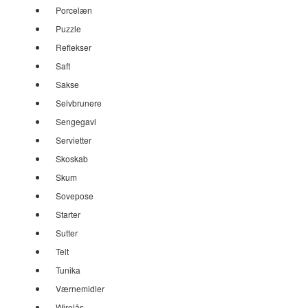
Porcelæn
Puzzle
Reflekser
Saft
Sakse
Selvbrunere
Sengegavl
Servietter
Skoskab
Skum
Sovepose
Starter
Sutter
Telt
Tunika
Værnemidler
Wirelås