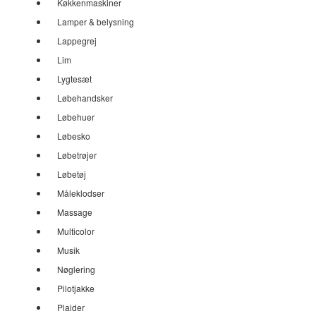
Køkkenmaskiner
Lamper & belysning
Lappegrej
Lim
Lygtesæt
Løbehandsker
Løbehuer
Løbesko
Løbetrøjer
Løbetøj
Måleklodser
Massage
Multicolor
Musik
Nøglering
Pilotjakke
Plaider