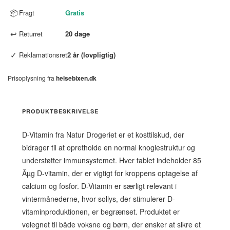
📦
Fragt
Gratis
↩
Returret
20 dage
✓
Reklamationsret
2 år (lovpligtig)
Prisoplysning fra
helsebixen.dk
PRODUKTBESKRIVELSE
D-Vitamin fra Natur Drogeriet er et kosttilskud, der
bidrager til at opretholde en normal knoglestruktur og
understøtter immunsystemet. Hver tablet indeholder 85
Âµg D-vitamin, der er vigtigt for kroppens optagelse af
calcium og fosfor. D-Vitamin er særligt relevant i
vintermånederne, hvor sollys, der stimulerer D-
vitaminproduktionen, er begrænset. Produktet er
velegnet til både voksne og børn, der ønsker at sikre et