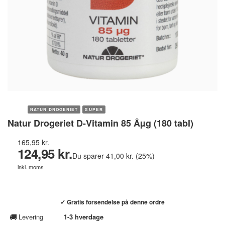
NATUR DROGERIET
SUPER
Natur Drogeriet D-Vitamin 85 Âµg (180 tabl)
165,95 kr.
124,95 kr.
Du sparer 41,00 kr. (25%)
inkl. moms
Køb hos helsebixen.dk →
✓ Gratis forsendelse på denne ordre
🚚
Levering
1-3 hverdage