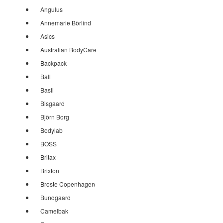
Angulus
Annemarie Börlind
Asics
Australian BodyCare
Backpack
Ball
Basil
Bisgaard
Björn Borg
Bodylab
BOSS
Britax
Brixton
Broste Copenhagen
Bundgaard
Camelbak