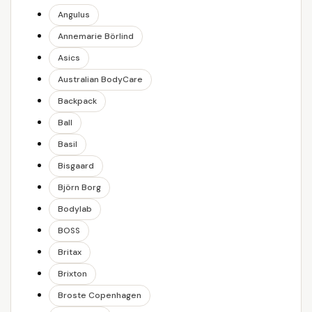
Angulus
Annemarie Börlind
Asics
Australian BodyCare
Backpack
Ball
Basil
Bisgaard
Björn Borg
Bodylab
BOSS
Britax
Brixton
Broste Copenhagen