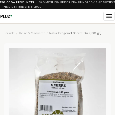
150.000+ PRODUKTER
· SAMMENLIGN PRISER FRA HUNDREDVIS AF BUTIKK
· FIND DET BEDSTE TILBUD
PLUZ
Me
Forside
Helse & Madvarer
Natur Drogeriet Snerre Gul (100 gr)