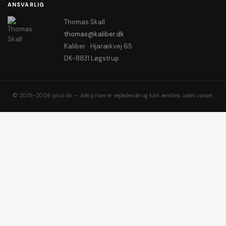
ANSVARLIG
Thomas Skall
thomas@kaliber.dk
Kaliber · Hjarækvej 65
DK-8831 Løgstrup
© 2015–2026 pluz.dk — Alle priser er vejledende og kan ændres uden varsel.