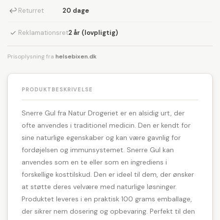
↩
Returret
20 dage
✓
Reklamationsret
2 år (lovpligtig)
Prisoplysning fra
helsebixen.dk
PRODUKTBESKRIVELSE
Snerre Gul fra Natur Drogeriet er en alsidig urt, der
ofte anvendes i traditionel medicin. Den er kendt for
sine naturlige egenskaber og kan være gavnlig for
fordøjelsen og immunsystemet. Snerre Gul kan
anvendes som en te eller som en ingrediens i
forskellige kosttilskud. Den er ideel til dem, der ønsker
at støtte deres velvære med naturlige løsninger.
Produktet leveres i en praktisk 100 grams emballage,
der sikrer nem dosering og opbevaring. Perfekt til den