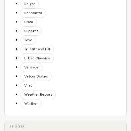
Solgar
Sonnentor
Sram
Superfit
Teva
Truefitt and Hill
Urban Classics
Versace
Vetcur Biotec
Vilac
Weather Report
Winther
SE OGSÅ