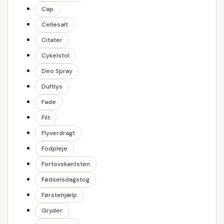
Cap
Cellesalt
Citater
Cykelstol
Deo Spray
Duftlys
Fade
Filt
Flyverdragt
Fodpleje
Fortovskantsten
Fødselsdagstog
Førstehjælp
Gryder