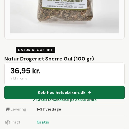
NATUR DROGERIET
Natur Drogeriet Snerre Gul (100 gr)
36,95 kr.
inkl. moms
Køb hos helsebixen.dk →
✓ Gratis forsendelse på denne ordre
🚚
Levering
1-3 hverdage
📦
Fragt
Gratis