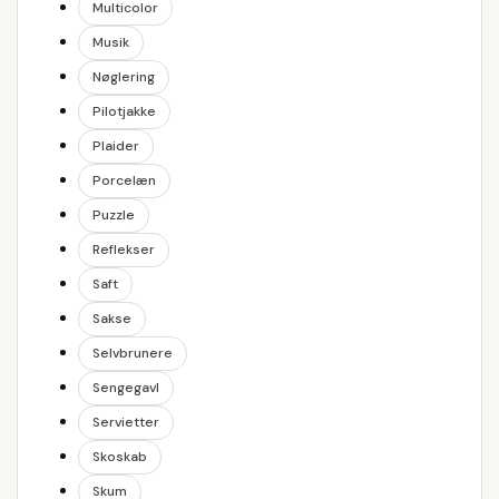
Multicolor
Musik
Nøglering
Pilotjakke
Plaider
Porcelæn
Puzzle
Reflekser
Saft
Sakse
Selvbrunere
Sengegavl
Servietter
Skoskab
Skum