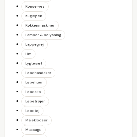
Konserves
Kuglepen
Køkkenmaskiner
Lamper & belysning
Lappegrej
Lim
Lygtesæt
Løbehandsker
Løbehuer
Løbesko
Løbetrøjer
Løbetøj
Måleklodser
Massage