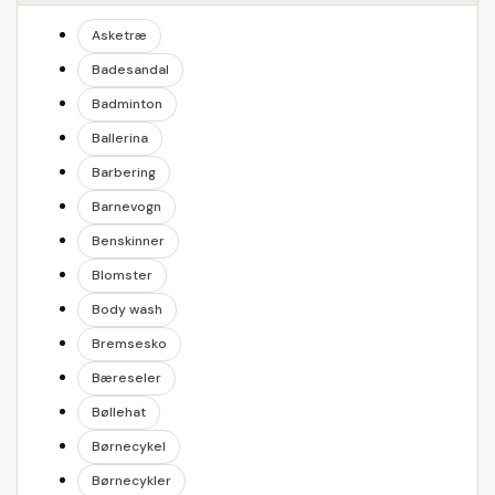
Asketræ
Badesandal
Badminton
Ballerina
Barbering
Barnevogn
Benskinner
Blomster
Body wash
Bremsesko
Bæreseler
Bøllehat
Børnecykel
Børnecykler