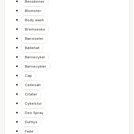
Benskinner
Blomster
Body wash
Bremsesko
Bæreseler
Bøllehat
Børnecykel
Børnecykler
Cap
Cellesalt
Citater
Cykelstol
Deo Spray
Duftlys
Fade