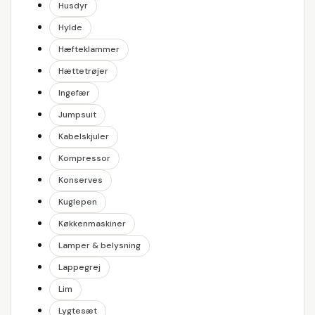
Husdyr
Hylde
Hæfteklammer
Hættetrøjer
Ingefær
Jumpsuit
Kabelskjuler
Kompressor
Konserves
Kuglepen
Køkkenmaskiner
Lamper & belysning
Lappegrej
Lim
Lygtesæt