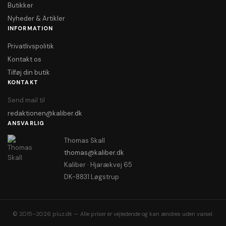
Butikker
Nyheder & Artikler
INFORMATION
Privatlivspolitik
Kontakt os
Tilføj din butik
KONTAKT
Send mail til
redaktionen@kaliber.dk
ANSVARLIG
Thomas Skall
thomas@kaliber.dk
Kaliber · Hjarækvej 65
DK-8831 Løgstrup
© 2015–2026 pluz.dk — Alle priser er vejledende og kan ændres uden varsel.