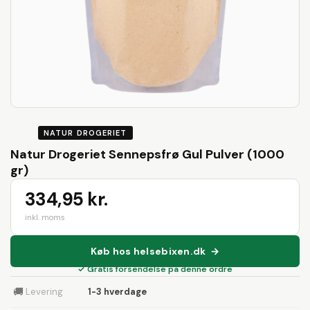
NATUR DROGERIET
Natur Drogeriet Sennepsfrø Gul Pulver (1000
gr)
334,95 kr.
inkl. moms
Køb hos helsebixen.dk →
✓ Gratis forsendelse på denne ordre
🚚
Levering
1-3 hverdage