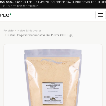
150.000+ PRODUKTER
· SAMMENLIGN PRISER FRA HUNDREDVIS AF BUTIKK
· FIND DET BEDSTE TILBUD
PLUZ
Me
Forside
Helse & Madvarer
Natur Drogeriet Sennepsfrø Gul Pulver (1000 gr)