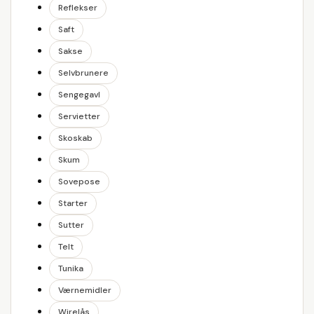
Reflekser
Saft
Sakse
Selvbrunere
Sengegavl
Servietter
Skoskab
Skum
Sovepose
Starter
Sutter
Telt
Tunika
Værnemidler
Wirelås