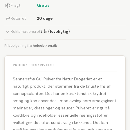
📦
Fragt
Gratis
↩
Returret
20 dage
✓
Reklamationsret
2 år (lovpligtig)
Prisoplysning fra
helsebixen.dk
PRODUKTBESKRIVELSE
Sennepsfrø Gul Pulver fra Natur Drogeriet er et
naturligt produkt, der stammer fra de knuste frø af
sennepsplanten. Det har en karakteristisk krydret
smag og kan anvendes i madlavning som smagsgiver i
marinader, dressinger og saucer. Pulveret er rigt på
kostfibre og indeholder essentielle næringsstoffer,
hvilket gør det til et sundt valg i køkkenet. Det kan
også bruges i bagværk for at tilføje en unik smag og