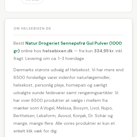
OM HELSEBIXEN.DK
Bestil
Natur Drogeriet Sennepsfrø Gul Pulver (1000
gr)
online hos
helsebixen.dk
— fra kun
334,95 kr.
inkl.
fragt. Levering om ca. 1-3 hverdage.
Danmarks største udvalg af Helsekost. Vi har mere end
8500 forskellige varer indenfor naturlægemidler,
helsekost, personlig pleje, homøpati og særligt
udvalgte sunde fødevarer samt rengøringsartikler. Vi
har over 8500 produkter at vælge i mellem fra
mærker som A.Vogel, Melissa, Biosym, Livol, Nupo,
Berthelsen, Lekaform, Avosol, Konjak, Dr. Schär og
mange, mange flere. Alle vores produkter er kun et
enkelt klik væk for dig.