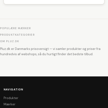
POPULÆRE MÆRKER
PRODUKTKATEGORIER
OM PLUZ.DK
Pluz.dk er Danmarks prisoversigt — vi samler produkter og priser fra
hundredvis af webshops, så du hurtigt finder det bedste tilbud.
NAVIGATION
Produkter
Mærker