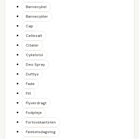
Børnecykel
Børnecykler
Cap
Cellesalt
Citater
Cykelstol
Deo Spray
Duftlys
Fade
Filt
Flyverdragt
Fodpleje
Fortovskantsten
Fødselsdagstog