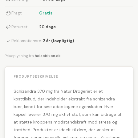
📦
Fragt
Gratis
↩
Returret
20 dage
✓
Reklamationsret
2 år (lovpligtig)
Prisoplysning fra
helsebixen.dk
PRODUKTBESKRIVELSE
Schizandra 370 mg fra Natur Drogeriet er et
kosttilskud, der indeholder ekstrakt fra schizandra-
bær, kendt for sine adaptogene egenskaber. Hver
kapsel leverer 370 mg aktivt stof, som kan bidrage til
at støtte kroppens modstandskraft mod stress og
træthed. Produktet er ideelt til dem, der ønsker at
fremme deres generelle velvære og energi. Kapslerne