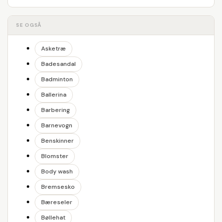
SE OGSÅ
Asketræ
Badesandal
Badminton
Ballerina
Barbering
Barnevogn
Benskinner
Blomster
Body wash
Bremsesko
Bæreseler
Bøllehat