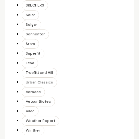
SKECHERS
Solar
Solgar
Sonnentor
Sram
Superfit
Teva
Truefitt and Hill
Urban Classics
Versace
Vetcur Biotec
Vilac
Weather Report
Winther