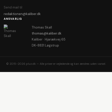
Send mail til
redaktionen@kaliber.dk
ANSVARLIG
Thomas Skall
thomas@kaliber.dk
Kaliber · Hjarækvej 65
DK-8831 Løgstrup
© 2015–2026 pluz.dk — Alle priser er vejledende og kan ændres uden varsel.