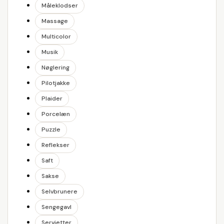
Måleklodser
Massage
Multicolor
Musik
Nøglering
Pilotjakke
Plaider
Porcelæn
Puzzle
Reflekser
Saft
Sakse
Selvbrunere
Sengegavl
Servietter