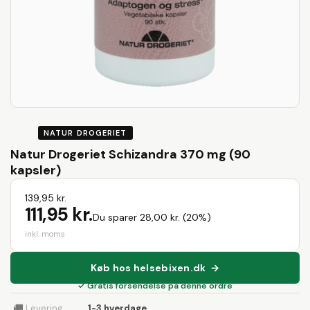
NATUR DROGERIET
Natur Drogeriet Schizandra 370 mg (90
kapsler)
139,95 kr.
111,95 kr.
Du sparer 28,00 kr. (20%)
inkl. moms
Køb hos helsebixen.dk →
✓ Gratis forsendelse på denne ordre
🚚
Levering
1-3 hverdage