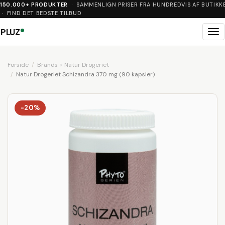
150.000+ PRODUKTER
· SAMMENLIGN PRISER FRA HUNDREDVIS AF BUTIKK
· FIND DET BEDSTE TILBUD
PLUZ
Me
Forside
Brands > Natur Drogeriet
Natur Drogeriet Schizandra 370 mg (90 kapsler)
-20%