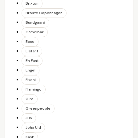
Brixton
Broste Copenhagen
Bundgaard
Camelbak
Ecco
Elefant
En Fant
Engel
Fixoni
Flamingo
Giro
Greenpeople
JBS
Joha Uld
Kask