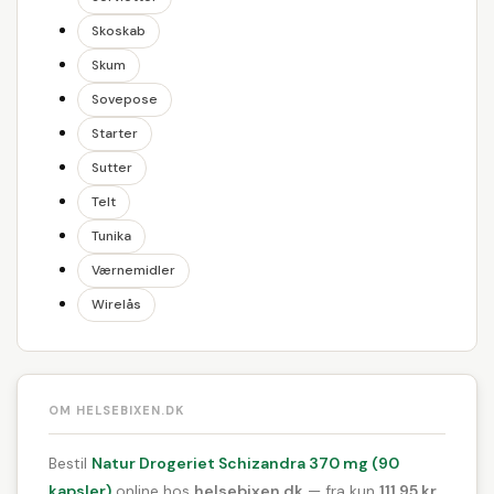
Skoskab
Skum
Sovepose
Starter
Sutter
Telt
Tunika
Værnemidler
Wirelås
OM HELSEBIXEN.DK
Bestil
Natur Drogeriet Schizandra 370 mg (90
kapsler)
online hos
helsebixen.dk
— fra kun
111,95 kr.