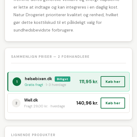
er lette at indtage og kan integreres i en daglig kost.
Natur Drogeriet prioriterer kvalitet og renhed, hvilket
gør dette kosttilskud til et pålideligt valg for
sundhedsbevidste forbrugere.
SAMMENLIGN PRISER — 2 FORHANDLERE
helsebixen.dk
Billigst
111,95 kr.
Køb her
1
Gratis fragt
· 1-3 hverdage
Well.dk
140,96 kr.
Køb her
2
Fragt 29,00 kr. · hverdage
LIGNENDE PRODUKTER