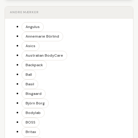
ANDRE MÆRKER
Angulus
Annemarie Börlind
Asics
Australian BodyCare
Backpack
Ball
Basil
Bisgaard
Björn Borg
Bodylab
BOSS
Britax