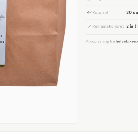
↩
Returret
20 d
✓
Reklamationsret
2 år (
Prisoplysning fra
helsebixen.