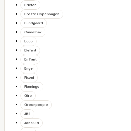
Brixton
Broste Copenhagen
Bundgaard
Camelbak
Ecco
Elefant
En Fant
Engel
Fixoni
Flamingo
Giro
Greenpeople
JBS
Joha Uld