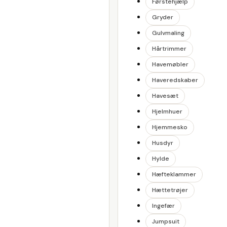
Førstehjælp
Gryder
Gulvmaling
Hårtrimmer
Havemøbler
Haveredskaber
Havesæt
Hjelmhuer
Hjemmesko
Husdyr
Hylde
Hæfteklammer
Hættetrøjer
Ingefær
Jumpsuit