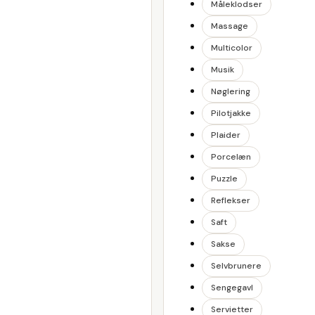
Måleklodser
Massage
Multicolor
Musik
Nøglering
Pilotjakke
Plaider
Porcelæn
Puzzle
Reflekser
Saft
Sakse
Selvbrunere
Sengegavl
Servietter