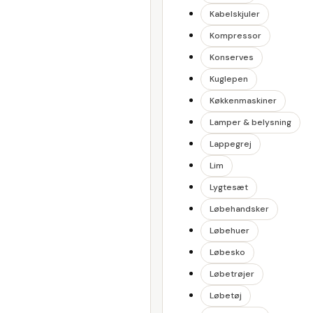
Kabelskjuler
Kompressor
Konserves
Kuglepen
Køkkenmaskiner
Lamper & belysning
Lappegrej
Lim
Lygtesæt
Løbehandsker
Løbehuer
Løbesko
Løbetrøjer
Løbetøj