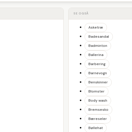
SE OGSÅ
Asketræ
Badesandal
Badminton
Ballerina
Barbering
Barnevogn
Benskinner
Blomster
Body wash
Bremsesko
Bæreseler
Bøllehat