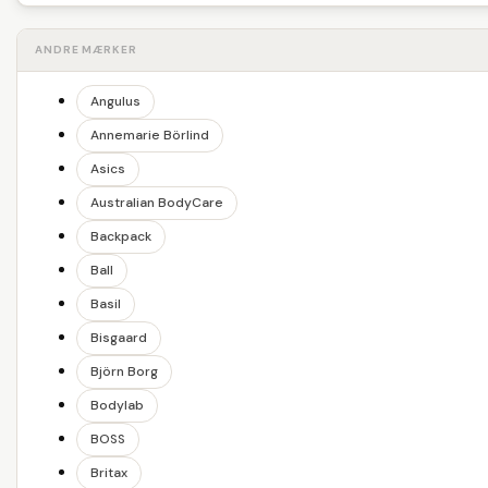
ANDRE MÆRKER
Angulus
Annemarie Börlind
Asics
Australian BodyCare
Backpack
Ball
Basil
Bisgaard
Björn Borg
Bodylab
BOSS
Britax