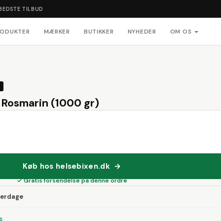
BEDSTE TILBUD
RODUKTER
MÆRKER
BUTIKKER
NYHEDER
OM OS
 Rosmarin (1000 gr)
Køb hos helsebixen.dk →
✓ Gratis forsendelse på denne ordre
verdage
s