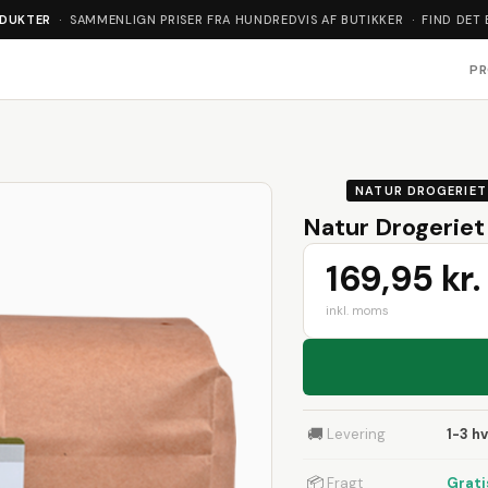
ODUKTER
· SAMMENLIGN PRISER FRA HUNDREDVIS AF BUTIKKER · FIND DET 
P
NATUR DROGERIET
Natur Drogeriet
169,95 kr.
inkl. moms
🚚
Levering
1-3 h
📦
Fragt
Grati