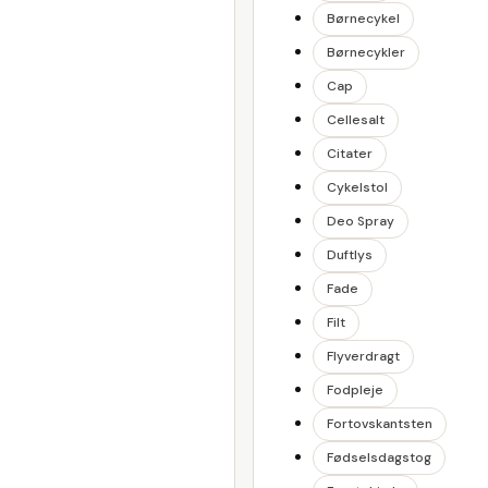
Børnecykel
Børnecykler
Cap
Cellesalt
Citater
Cykelstol
Deo Spray
Duftlys
Fade
Filt
Flyverdragt
Fodpleje
Fortovskantsten
Fødselsdagstog