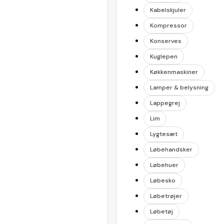
Kabelskjuler
Kompressor
Konserves
Kuglepen
Køkkenmaskiner
Lamper & belysning
Lappegrej
Lim
Lygtesæt
Løbehandsker
Løbehuer
Løbesko
Løbetrøjer
Løbetøj