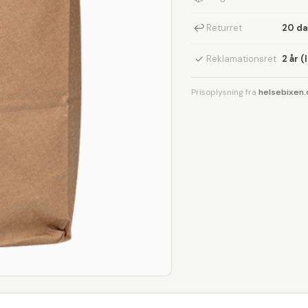
↩
Returret
20 d
✓
Reklamationsret
2 år (
Prisoplysning fra
helsebixen.