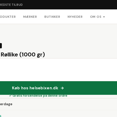
BEDSTE TILBUD
RODUKTER
MÆRKER
BUTIKKER
NYHEDER
OM OS
Røllike (1000 gr)
Køb hos helsebixen.dk →
✓ Gratis forsendelse på denne ordre
verdage
s