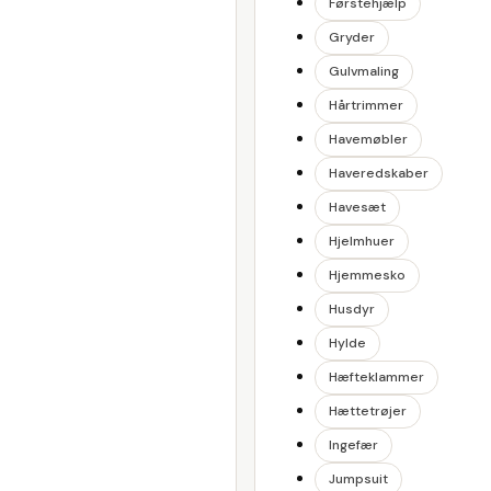
Førstehjælp
Gryder
Gulvmaling
Hårtrimmer
Havemøbler
Haveredskaber
Havesæt
Hjelmhuer
Hjemmesko
Husdyr
Hylde
Hæfteklammer
Hættetrøjer
Ingefær
Jumpsuit