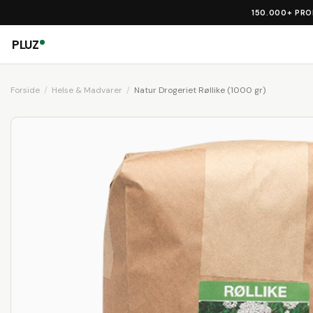
150.000+ PR
PLUZ
Forside
Helse & Madvarer
Natur Drogeriet Røllike (1000 gr)