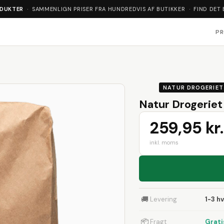
ODUKTER
· SAMMENLIGN PRISER FRA HUNDREDVIS AF BUTIKKER · FIND DET 
P
NATUR DROGERIET
Natur Drogeriet 
259,95 kr.
inkl. moms
🚚
Levering
1-3 h
📦
Fragt
Grati