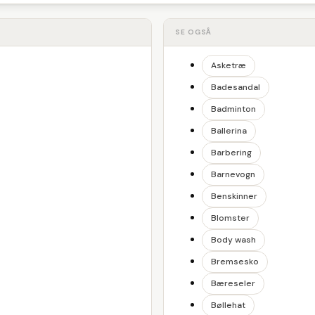
SE OGSÅ
Asketræ
Badesandal
Badminton
Ballerina
Barbering
Barnevogn
Benskinner
Blomster
Body wash
Bremsesko
Bæreseler
Bøllehat