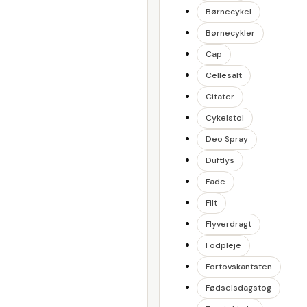
Børnecykel
Børnecykler
Cap
Cellesalt
Citater
Cykelstol
Deo Spray
Duftlys
Fade
Filt
Flyverdragt
Fodpleje
Fortovskantsten
Fødselsdagstog