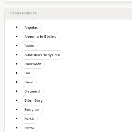
ANDRE MÆRKER
Angulus
Annemarie Börlind
Asics
Australian BodyCare
Backpack
Ball
Basil
Bisgaard
Björn Borg
Bodylab
BOSS
Britax