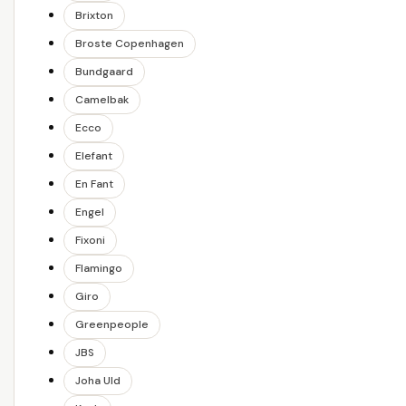
Brixton
Broste Copenhagen
Bundgaard
Camelbak
Ecco
Elefant
En Fant
Engel
Fixoni
Flamingo
Giro
Greenpeople
JBS
Joha Uld