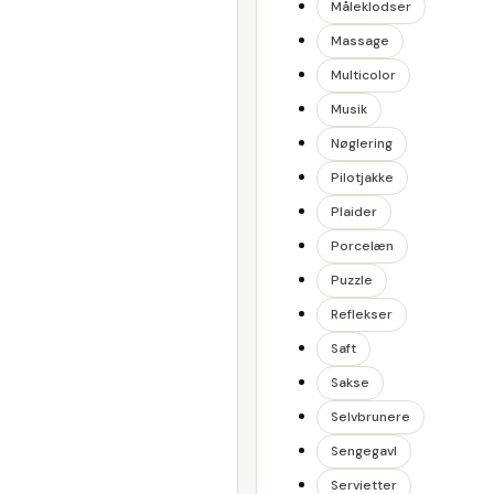
Måleklodser
Massage
Multicolor
Musik
Nøglering
Pilotjakke
Plaider
Porcelæn
Puzzle
Reflekser
Saft
Sakse
Selvbrunere
Sengegavl
Servietter