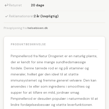
↩
Returret
20 dage
✓
Reklamationsret
2 år (lovpligtig)
Prisoplysning fra
helsebixen.dk
PRODUKTBESKRIVELSE
Pimpinellerod fra Natur Drogeriet er en naturlig plante,
der er kendt for sine mange sundhedsmæssige
fordele. Denne tørrede rod er rig på vitaminer og
mineraler, hvilket gør den ideel til at støtte
immunsystemet og fremme generel velvære. Den kan
anvendes i te eller som ingrediens i smoothies og
supper for at tilføre en mild, jordnær smag.
Pimpinellerod er desuden populær i naturmedicin til at
lindre fordøjelsesbesvær og støtte leverfunktionen.