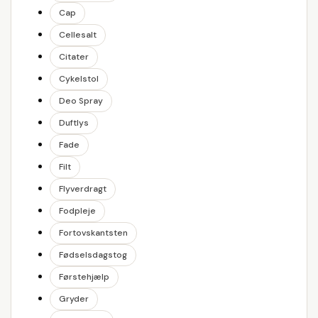
Cap
Cellesalt
Citater
Cykelstol
Deo Spray
Duftlys
Fade
Filt
Flyverdragt
Fodpleje
Fortovskantsten
Fødselsdagstog
Førstehjælp
Gryder