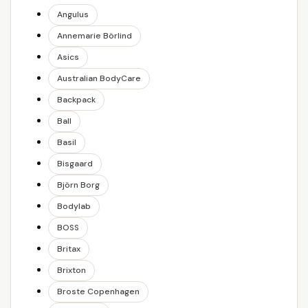
Angulus
Annemarie Börlind
Asics
Australian BodyCare
Backpack
Ball
Basil
Bisgaard
Björn Borg
Bodylab
BOSS
Britax
Brixton
Broste Copenhagen