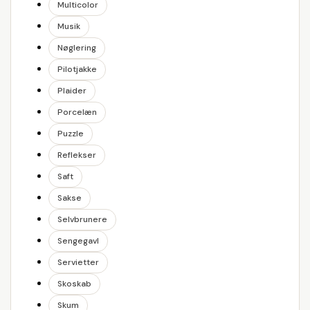
Multicolor
Musik
Nøglering
Pilotjakke
Plaider
Porcelæn
Puzzle
Reflekser
Saft
Sakse
Selvbrunere
Sengegavl
Servietter
Skoskab
Skum