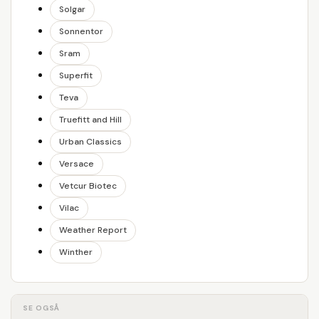
Solgar
Sonnentor
Sram
Superfit
Teva
Truefitt and Hill
Urban Classics
Versace
Vetcur Biotec
Vilac
Weather Report
Winther
SE OGSÅ