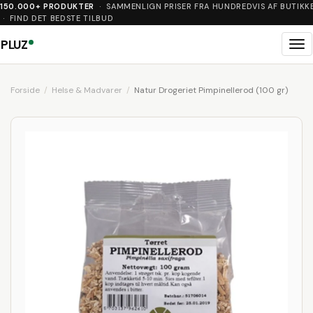
150.000+ PRODUKTER
· SAMMENLIGN PRISER FRA HUNDREDVIS AF BUTIKK
· FIND DET BEDSTE TILBUD
PLUZ
Me
Forside
Helse & Madvarer
Natur Drogeriet Pimpinellerod (100 gr)