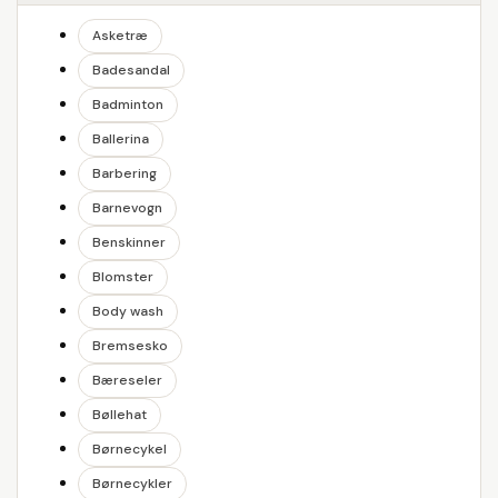
Asketræ
Badesandal
Badminton
Ballerina
Barbering
Barnevogn
Benskinner
Blomster
Body wash
Bremsesko
Bæreseler
Bøllehat
Børnecykel
Børnecykler