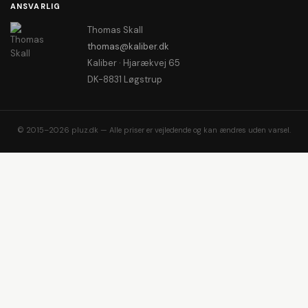
ANSVARLIG
Thomas Skall
thomas@kaliber.dk
Kaliber · Hjarækvej 65
DK-8831 Løgstrup
© 2015–2026 pluz.dk — Alle priser er vejledende og kan ændres uden varsel.