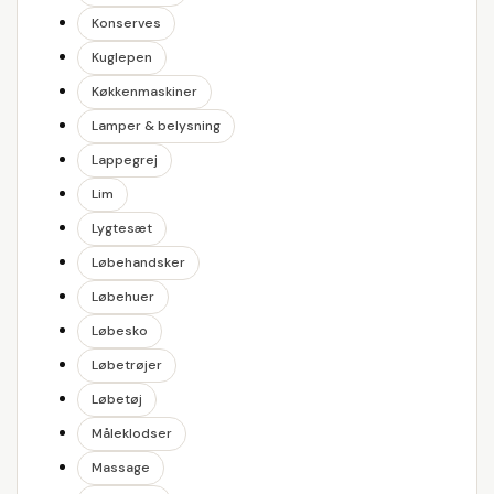
Konserves
Kuglepen
Køkkenmaskiner
Lamper & belysning
Lappegrej
Lim
Lygtesæt
Løbehandsker
Løbehuer
Løbesko
Løbetrøjer
Løbetøj
Måleklodser
Massage