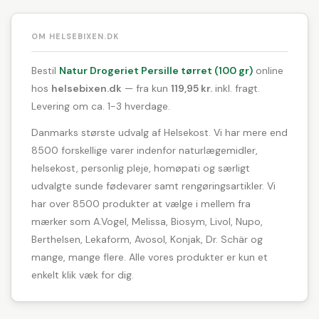
OM HELSEBIXEN.DK
Bestil
Natur Drogeriet Persille tørret (100 gr)
online
hos
helsebixen.dk
— fra kun
119,95 kr.
inkl. fragt.
Levering om ca. 1-3 hverdage.
Danmarks største udvalg af Helsekost. Vi har mere end
8500 forskellige varer indenfor naturlægemidler,
helsekost, personlig pleje, homøpati og særligt
udvalgte sunde fødevarer samt rengøringsartikler. Vi
har over 8500 produkter at vælge i mellem fra
mærker som A.Vogel, Melissa, Biosym, Livol, Nupo,
Berthelsen, Lekaform, Avosol, Konjak, Dr. Schär og
mange, mange flere. Alle vores produkter er kun et
enkelt klik væk for dig.