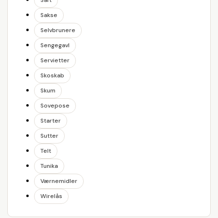
Saft
Sakse
Selvbrunere
Sengegavl
Servietter
Skoskab
Skum
Sovepose
Starter
Sutter
Telt
Tunika
Værnemidler
Wirelås