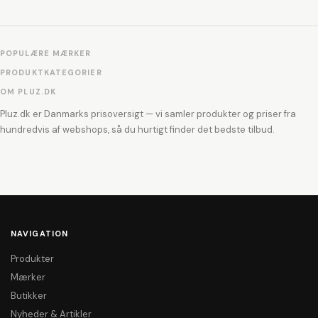
POPULÆRE MÆRKER
PRODUKTKATEGORIER
OM PLUZ.DK
Pluz.dk er Danmarks prisoversigt — vi samler produkter og priser fra
hundredvis af webshops, så du hurtigt finder det bedste tilbud.
NAVIGATION
Produkter
Mærker
Butikker
Nyheder & Artikler