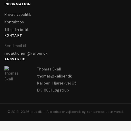
INFORMATION
Privatlivspolitik
Kontakt os
Tilføj din butik
KONTAKT
Send mail til
redaktionen@kaliber.dk
ANSVARLIG
Thomas Skall
thomas@kaliber.dk
Kaliber · Hjarækvej 65
DK-8831 Løgstrup
© 2015–2026 pluz.dk — Alle priser er vejledende og kan ændres uden varsel.