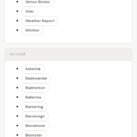
Vetcur Biotec
Vilac
Weather Report
Winther
SE OGSÅ
Asketræ
Badesandal
Badminton
Ballerina
Barbering
Barnevogn
Benskinner
Blomster