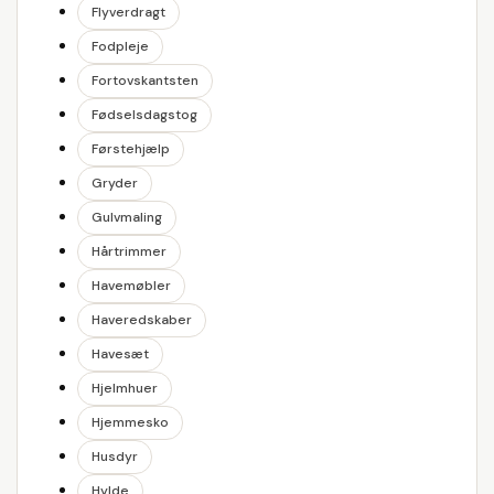
Flyverdragt
Fodpleje
Fortovskantsten
Fødselsdagstog
Førstehjælp
Gryder
Gulvmaling
Hårtrimmer
Havemøbler
Haveredskaber
Havesæt
Hjelmhuer
Hjemmesko
Husdyr
Hylde