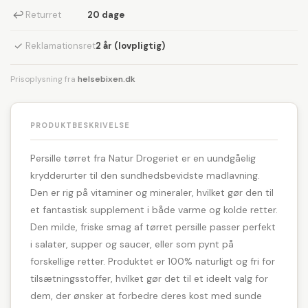
↩
Returret
20 dage
✓
Reklamationsret
2 år (lovpligtig)
Prisoplysning fra
helsebixen.dk
PRODUKTBESKRIVELSE
Persille tørret fra Natur Drogeriet er en uundgåelig
krydderurter til den sundhedsbevidste madlavning.
Den er rig på vitaminer og mineraler, hvilket gør den til
et fantastisk supplement i både varme og kolde retter.
Den milde, friske smag af tørret persille passer perfekt
i salater, supper og saucer, eller som pynt på
forskellige retter. Produktet er 100% naturligt og fri for
tilsætningsstoffer, hvilket gør det til et ideelt valg for
dem, der ønsker at forbedre deres kost med sunde