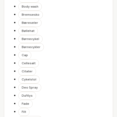
Body wash
Bremsesko
Bæreseler
Bøllehat
Børnecykel
Børnecykler
Cap
Cellesalt
Citater
Cykelstol
Deo Spray
Duftlys
Fade
Filt