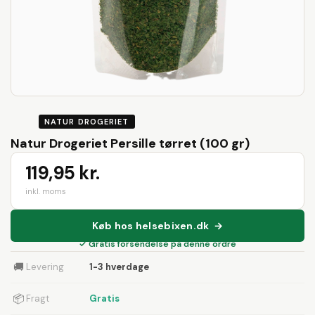
NATUR DROGERIET
Natur Drogeriet Persille tørret (100 gr)
119,95 kr.
inkl. moms
Køb hos helsebixen.dk →
✓ Gratis forsendelse på denne ordre
🚚
Levering
1-3 hverdage
📦
Fragt
Gratis