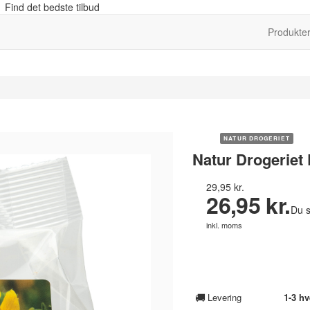
 Find det bedste tilbud
Produkte
NATUR DROGERIET
Natur Drogeriet 
29,95 kr.
26,95 kr.
Du s
inkl. moms
🚚
Levering
1-3 h