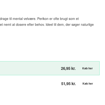
drage til mental velvære. Perikon er ofte brugt som et
et nemt at dosere efter behov. Ideel til dem, der søger naturlige
26,95 kr.
Køb her
51,95 kr.
Køb her