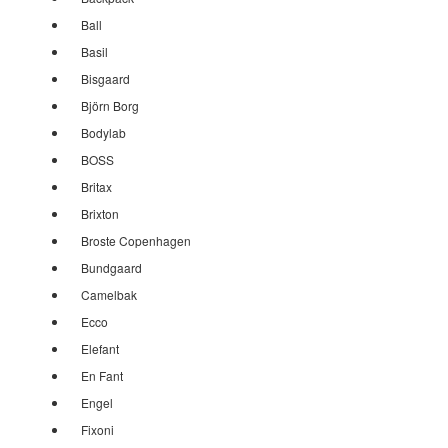
Ball
Basil
Bisgaard
Björn Borg
Bodylab
BOSS
Britax
Brixton
Broste Copenhagen
Bundgaard
Camelbak
Ecco
Elefant
En Fant
Engel
Fixoni