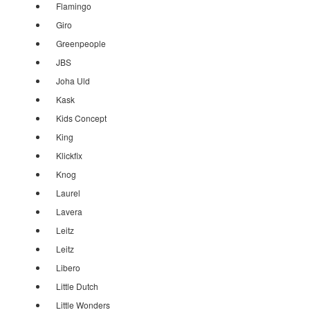
Flamingo
Giro
Greenpeople
JBS
Joha Uld
Kask
Kids Concept
King
Klickfix
Knog
Laurel
Lavera
Leitz
Leitz
Libero
Little Dutch
Little Wonders