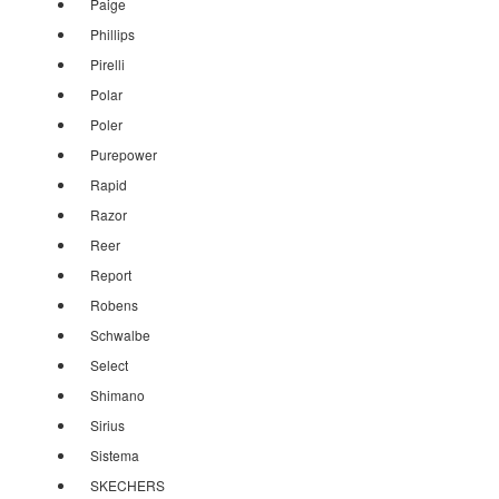
Paige
Phillips
Pirelli
Polar
Poler
Purepower
Rapid
Razor
Reer
Report
Robens
Schwalbe
Select
Shimano
Sirius
Sistema
SKECHERS