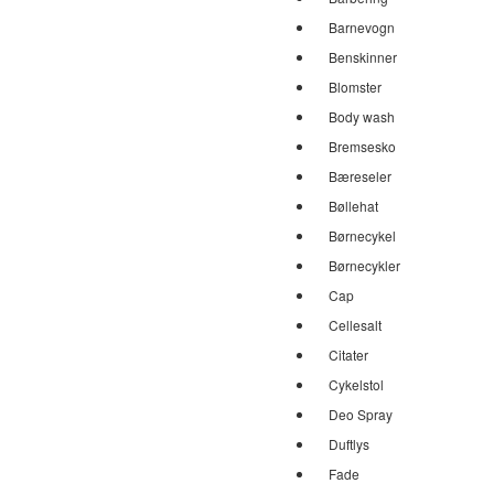
Barnevogn
Benskinner
Blomster
Body wash
Bremsesko
Bæreseler
Bøllehat
Børnecykel
Børnecykler
Cap
Cellesalt
Citater
Cykelstol
Deo Spray
Duftlys
Fade