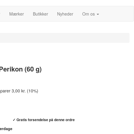
r
Mærker
Butikker
Nyheder
Om os
Perikon (60 g)
parer 3,00 kr. (10%)
Køb hos helsebixen.dk →
✓ Gratis forsendelse på denne ordre
verdage