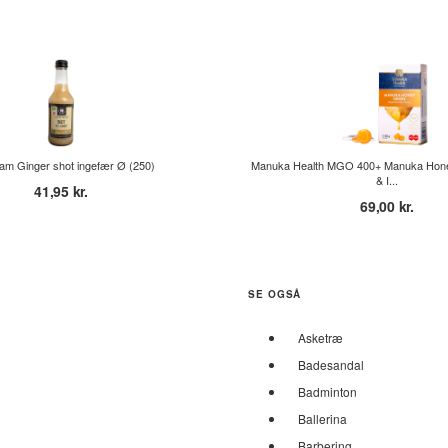
am Ginger shot ingefær Ø (250)
Manuka Health MGO 400+ Manuka Hone
& I...
41,95 kr.
69,00 kr.
SE OGSÅ
Asketræ
Badesandal
Badminton
Ballerina
Barbering