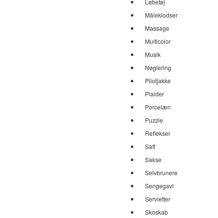
Løbetøj
Måleklodser
Massage
Multicolor
Musik
Nøglering
Pilotjakke
Plaider
Porcelæn
Puzzle
Reflekser
Saft
Sakse
Selvbrunere
Sengegavl
Servietter
Skoskab