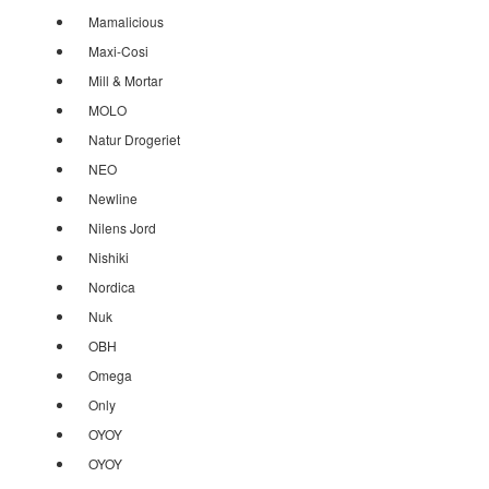
Mamalicious
Maxi-Cosi
Mill & Mortar
MOLO
Natur Drogeriet
NEO
Newline
Nilens Jord
Nishiki
Nordica
Nuk
OBH
Omega
Only
OYOY
OYOY