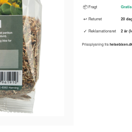
📦
Fragt
Gratis
↩
Returret
20 da
✓
Reklamationsret
2 år (
Prisoplysning fra
helsebixen.d