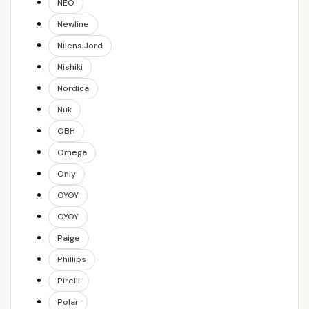
NEO
Newline
Nilens Jord
Nishiki
Nordica
Nuk
OBH
Omega
Only
OYOY
OYOY
Paige
Phillips
Pirelli
Polar