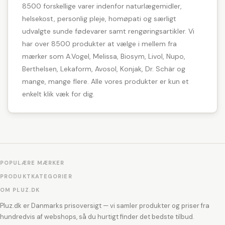
8500 forskellige varer indenfor naturlægemidler,
helsekost, personlig pleje, homøpati og særligt
udvalgte sunde fødevarer samt rengøringsartikler. Vi
har over 8500 produkter at vælge i mellem fra
mærker som A.Vogel, Melissa, Biosym, Livol, Nupo,
Berthelsen, Lekaform, Avosol, Konjak, Dr. Schär og
mange, mange flere. Alle vores produkter er kun et
enkelt klik væk for dig.
POPULÆRE MÆRKER
PRODUKTKATEGORIER
OM PLUZ.DK
Pluz.dk er Danmarks prisoversigt — vi samler produkter og priser fra
hundredvis af webshops, så du hurtigt finder det bedste tilbud.