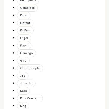
Bundgaard
Camelbak
Ecco
Elefant
En Fant
Engel
Fixoni
Flamingo
Giro
Greenpeople
JBS
Joha Uld
Kask
Kids Concept
King