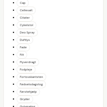
Cap
Cellesalt
Citater
Cykelstol
Deo Spray
Duftlys
Fade
Filt
Flyverdragt
Fodpleje
Fortovskantsten
Fødselsdagstog
Førstehjælp
Gryder
Gulvmaling