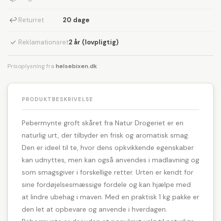
↩
Returret
20 dage
✓
Reklamationsret
2 år (lovpligtig)
Prisoplysning fra
helsebixen.dk
PRODUKTBESKRIVELSE
Pebermynte groft skåret fra Natur Drogeriet er en
naturlig urt, der tilbyder en frisk og aromatisk smag.
Den er ideel til te, hvor dens opkvikkende egenskaber
kan udnyttes, men kan også anvendes i madlavning og
som smagsgiver i forskellige retter. Urten er kendt for
sine fordøjelsesmæssige fordele og kan hjælpe med
at lindre ubehag i maven. Med en praktisk 1 kg pakke er
den let at opbevare og anvende i hverdagen.