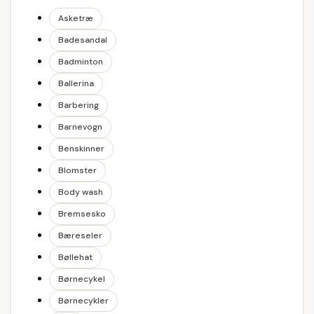
Asketræ
Badesandal
Badminton
Ballerina
Barbering
Barnevogn
Benskinner
Blomster
Body wash
Bremsesko
Bæreseler
Bøllehat
Børnecykel
Børnecykler