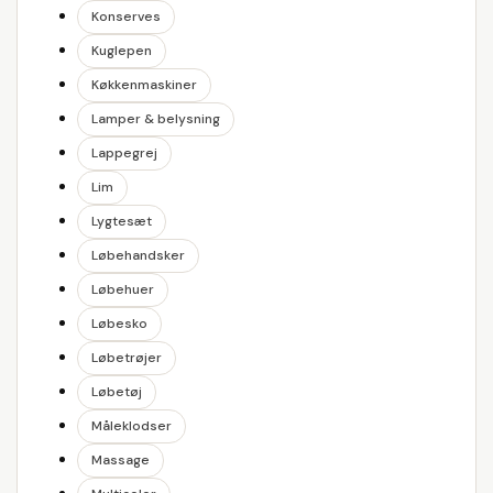
Konserves
Kuglepen
Køkkenmaskiner
Lamper & belysning
Lappegrej
Lim
Lygtesæt
Løbehandsker
Løbehuer
Løbesko
Løbetrøjer
Løbetøj
Måleklodser
Massage