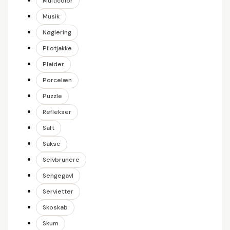
Multicolor
Musik
Nøglering
Pilotjakke
Plaider
Porcelæn
Puzzle
Reflekser
Saft
Sakse
Selvbrunere
Sengegavl
Servietter
Skoskab
Skum