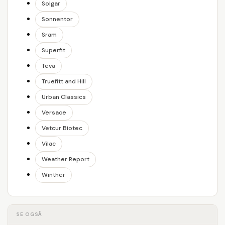
Solgar
Sonnentor
Sram
Superfit
Teva
Truefitt and Hill
Urban Classics
Versace
Vetcur Biotec
Vilac
Weather Report
Winther
SE OGSÅ