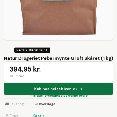
NATUR DROGERIET
Natur Drogeriet Pebermynte Groft Skåret (1 kg)
394,95 kr.
inkl. moms
Køb hos helsebixen.dk →
✓ Gratis forsendelse på denne ordre
🚚
Levering
1-3 hverdage
📦
Fragt
Gratis