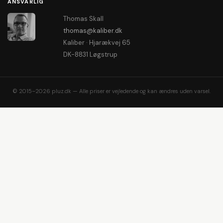
ANSVARLIG
Thomas Skall
thomas@kaliber.dk
Kaliber · Hjarækvej 65
DK-8831 Løgstrup
© 2015–2026 pluz.dk — Alle priser er vejledende og kan ændres uden varsel.