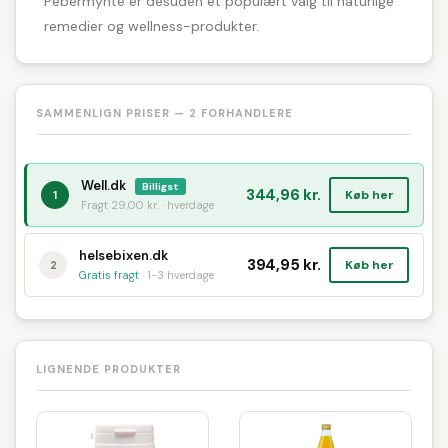
Pebermynte er desuden et populært valg til naturlige
remedier og wellness-produkter.
SAMMENLIGN PRISER — 2 FORHANDLERE
Well.dk
Billigst
344,96 kr.
Køb her
1
Fragt 29,00 kr. · hverdage
helsebixen.dk
394,95 kr.
Køb her
2
Gratis fragt
· 1-3 hverdage
LIGNENDE PRODUKTER