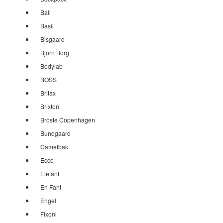
Ball
Basil
Bisgaard
Björn Borg
Bodylab
BOSS
Britax
Brixton
Broste Copenhagen
Bundgaard
Camelbak
Ecco
Elefant
En Fant
Engel
Fixoni