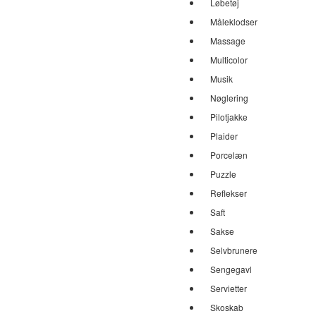
Løbetøj
Måleklodser
Massage
Multicolor
Musik
Nøglering
Pilotjakke
Plaider
Porcelæn
Puzzle
Reflekser
Saft
Sakse
Selvbrunere
Sengegavl
Servietter
Skoskab