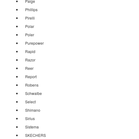
Paige
Phillips
Pirelli
Polar
Poler
Purepower
Rapid
Razor
Reer
Report
Robens
Schwalbe
Select
Shimano
Sirius
Sistema
SKECHERS