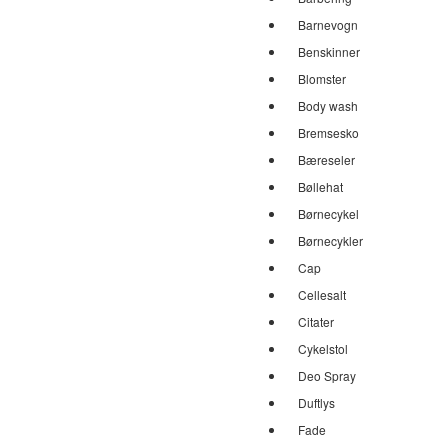
Barnevogn
Benskinner
Blomster
Body wash
Bremsesko
Bæreseler
Bøllehat
Børnecykel
Børnecykler
Cap
Cellesalt
Citater
Cykelstol
Deo Spray
Duftlys
Fade