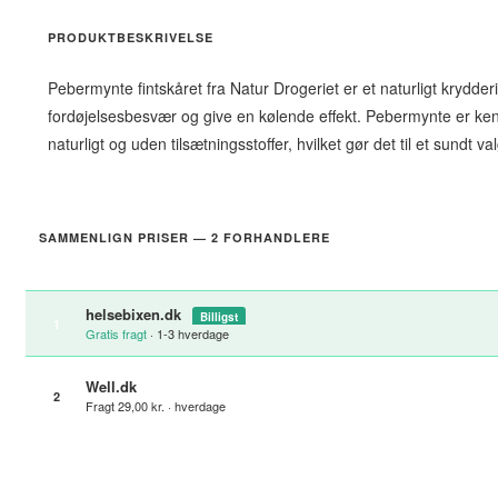
PRODUKTBESKRIVELSE
Pebermynte fintskåret fra Natur Drogeriet er et naturligt krydderi,
fordøjelsesbesvær og give en kølende effekt. Pebermynte er ke
naturligt og uden tilsætningsstoffer, hvilket gør det til et sund
SAMMENLIGN PRISER — 2 FORHANDLERE
helsebixen.dk
Billigst
1
Gratis fragt
· 1-3 hverdage
Well.dk
2
Fragt 29,00 kr. · hverdage