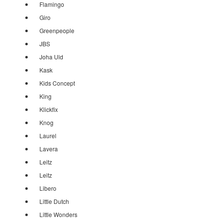
Flamingo
Giro
Greenpeople
JBS
Joha Uld
Kask
Kids Concept
King
Klickfix
Knog
Laurel
Lavera
Leitz
Leitz
Libero
Little Dutch
Little Wonders