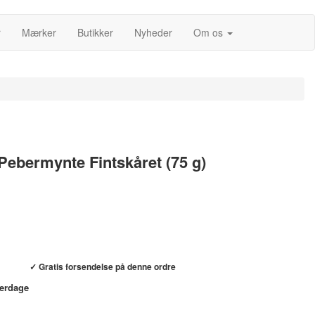
r
Mærker
Butikker
Nyheder
Om os
Pebermynte Fintskåret (75 g)
Køb hos helsebixen.dk →
✓ Gratis forsendelse på denne ordre
verdage