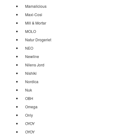
Mamalicious
Maxi-Cosi
Mill & Mortar
MOLO
Natur Drogeriet
NEO
Newline
Nilens Jord
Nishiki
Nordica
Nuk
OBH
Omega
Only
OYOY
OYOY