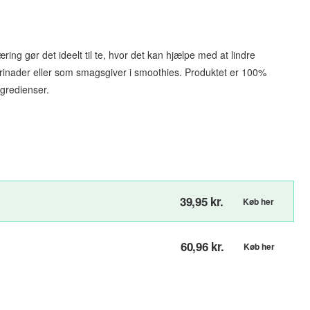
æring gør det ideelt til te, hvor det kan hjælpe med at lindre
rinader eller som smagsgiver i smoothies. Produktet er 100%
ngredienser.
39,95 kr.
Køb her
60,96 kr.
Køb her