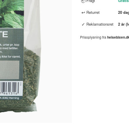
📦
Fragt
Gratis
↩
Returret
20 da
✓
Reklamationsret
2 år (
Prisoplysning fra
helsebixen.d