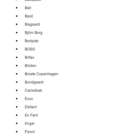
Ball
Basil
Bisgaard
Björn Borg
Bodylab
BOSS
Britax
Brixton
Broste Copenhagen
Bundgaard
Camelbak
Ecco
Elefant
En Fant
Engel
Fixoni