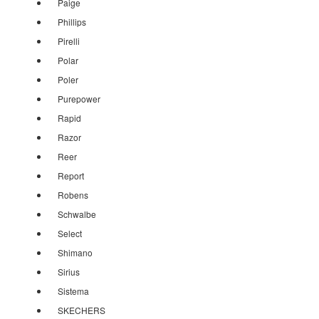
Paige
Phillips
Pirelli
Polar
Poler
Purepower
Rapid
Razor
Reer
Report
Robens
Schwalbe
Select
Shimano
Sirius
Sistema
SKECHERS