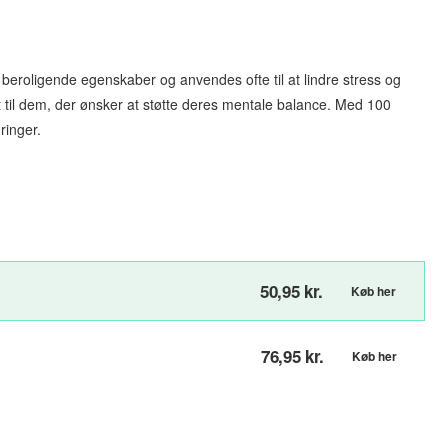
e beroligende egenskaber og anvendes ofte til at lindre stress og
 til dem, der ønsker at støtte deres mentale balance. Med 100
ringer.
50,95 kr.
Køb her
76,95 kr.
Køb her