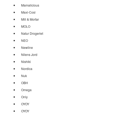
Mamalicious
Maxi-Cosi
Mill & Mortar
MOLO
Natur Drogeriet
NEO
Newline
Nilens Jord
Nishiki
Nordica
Nuk
OBH
Omega
Only
OYOY
OYOY