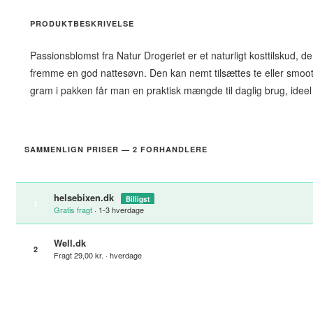
PRODUKTBESKRIVELSE
Passionsblomst fra Natur Drogeriet er et naturligt kosttilskud, d
fremme en god nattesøvn. Den kan nemt tilsættes te eller smoot
gram i pakken får man en praktisk mængde til daglig brug, ideel 
SAMMENLIGN PRISER — 2 FORHANDLERE
helsebixen.dk
Billigst
1
Gratis fragt
· 1-3 hverdage
Well.dk
2
Fragt 29,00 kr. · hverdage