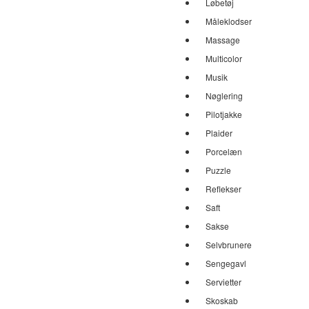
Løbetøj
Måleklodser
Massage
Multicolor
Musik
Nøglering
Pilotjakke
Plaider
Porcelæn
Puzzle
Reflekser
Saft
Sakse
Selvbrunere
Sengegavl
Servietter
Skoskab