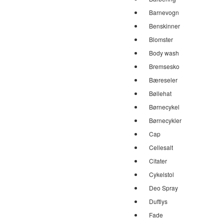
Barnevogn
Benskinner
Blomster
Body wash
Bremsesko
Bæreseler
Bøllehat
Børnecykel
Børnecykler
Cap
Cellesalt
Citater
Cykelstol
Deo Spray
Duftlys
Fade