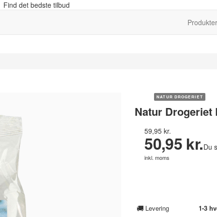
 Find det bedste tilbud
Produkte
NATUR DROGERIET
Natur Drogeriet
59,95 kr.
50,95 kr.
Du s
inkl. moms
🚚
Levering
1-3 h