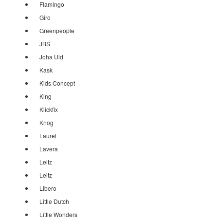
Flamingo
Giro
Greenpeople
JBS
Joha Uld
Kask
Kids Concept
King
Klickfix
Knog
Laurel
Lavera
Leitz
Leitz
Libero
Little Dutch
Little Wonders