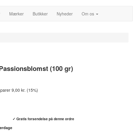
r
Mærker
Butikker
Nyheder
Om os
 Passionsblomst (100 gr)
parer 9,00 kr. (15%)
Køb hos helsebixen.dk →
✓ Gratis forsendelse på denne ordre
verdage