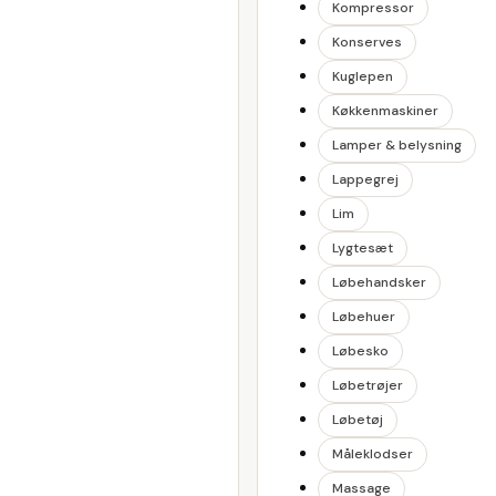
Kompressor
Konserves
Kuglepen
Køkkenmaskiner
Lamper & belysning
Lappegrej
Lim
Lygtesæt
Løbehandsker
Løbehuer
Løbesko
Løbetrøjer
Løbetøj
Måleklodser
Massage