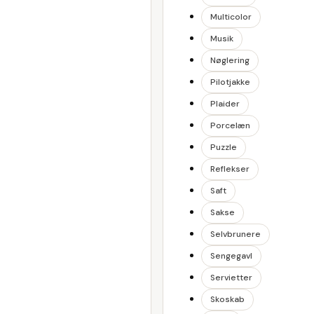
Multicolor
Musik
Nøglering
Pilotjakke
Plaider
Porcelæn
Puzzle
Reflekser
Saft
Sakse
Selvbrunere
Sengegavl
Servietter
Skoskab