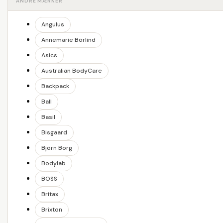
ANDRE MÆRKER
Angulus
Annemarie Börlind
Asics
Australian BodyCare
Backpack
Ball
Basil
Bisgaard
Björn Borg
Bodylab
BOSS
Britax
Brixton