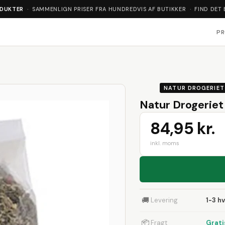
ODUKTER
· SAMMENLIGN PRISER FRA HUNDREDVIS AF BUTIKKER · FIND DET 
P
NATUR DROGERIET
Natur Drogeriet
84,95 kr.
inkl. moms
🚚
Levering
1-3 h
📦
Fragt
Grati