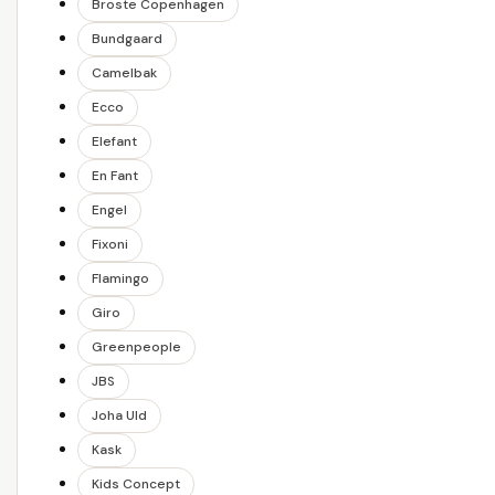
Broste Copenhagen
Bundgaard
Camelbak
Ecco
Elefant
En Fant
Engel
Fixoni
Flamingo
Giro
Greenpeople
JBS
Joha Uld
Kask
Kids Concept