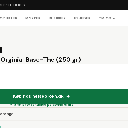
BEDSTE TILBUD
RODUKTER
MÆRKER
BUTIKKER
NYHEDER
OM OS
 Orginial Base-The (250 gr)
Køb hos helsebixen.dk →
✓ Gratis forsendelse på denne ordre
verdage
s