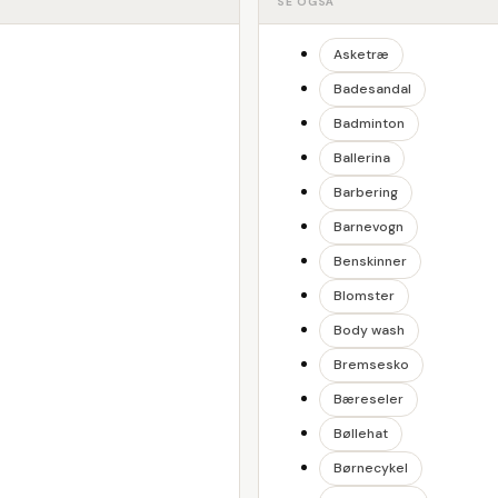
SE OGSÅ
Asketræ
Badesandal
Badminton
Ballerina
Barbering
Barnevogn
Benskinner
Blomster
Body wash
Bremsesko
Bæreseler
Bøllehat
Børnecykel