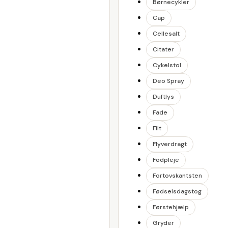
Børnecykler
Cap
Cellesalt
Citater
Cykelstol
Deo Spray
Duftlys
Fade
Filt
Flyverdragt
Fodpleje
Fortovskantsten
Fødselsdagstog
Førstehjælp
Gryder