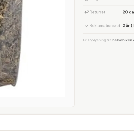
↩
Returret
20 d
✓
Reklamationsret
2 år (
Prisoplysning fra
helsebixen.