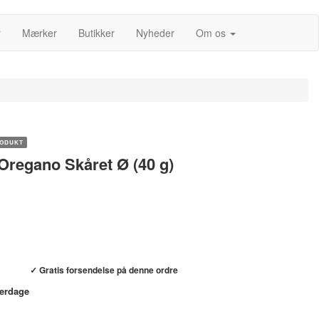
r
Mærker
Butikker
Nyheder
Om os
ODUKT
 Oregano Skåret Ø (40 g)
Køb hos helsebixen.dk →
✓ Gratis forsendelse på denne ordre
verdage