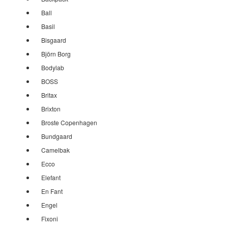
Ball
Basil
Bisgaard
Björn Borg
Bodylab
BOSS
Britax
Brixton
Broste Copenhagen
Bundgaard
Camelbak
Ecco
Elefant
En Fant
Engel
Fixoni