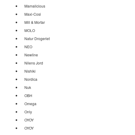
Mamalicious
Maxi-Cosi
Mill & Mortar
MOLO
Natur Drogeriet
NEO
Newline
Nilens Jord
Nishiki
Nordica
Nuk
OBH
Omega
Only
OYOY
OYOY