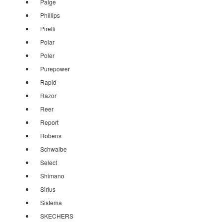
Paige
Phillips
Pirelli
Polar
Poler
Purepower
Rapid
Razor
Reer
Report
Robens
Schwalbe
Select
Shimano
Sirius
Sistema
SKECHERS