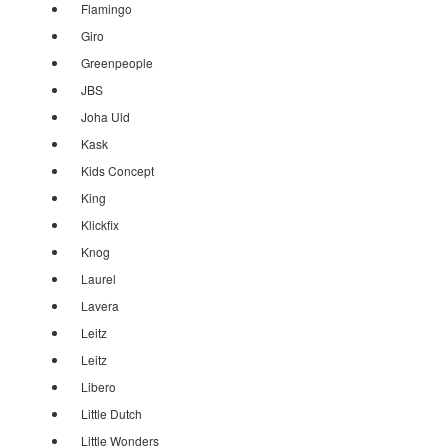
Flamingo
Giro
Greenpeople
JBS
Joha Uld
Kask
Kids Concept
King
Klickfix
Knog
Laurel
Lavera
Leitz
Leitz
Libero
Little Dutch
Little Wonders