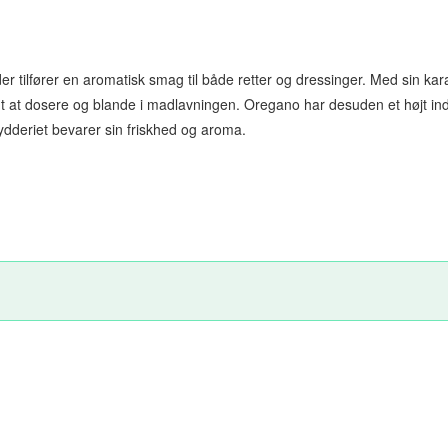
r tilfører en aromatisk smag til både retter og dressinger. Med sin karak
 at dosere og blande i madlavningen. Oregano har desuden et højt indhol
rydderiet bevarer sin friskhed og aroma.