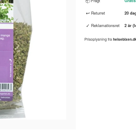
📦
Fragt
Gratis
↩
Returret
20 da
✓
Reklamationsret
2 år (
Prisoplysning fra
helsebixen.d