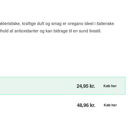
teristiske, kraftige duft og smag er oregano ideel i italienske
d af antioxidanter og kan bidrage til en sund livsstil.
24,95 kr.
Køb her
48,96 kr.
Køb her