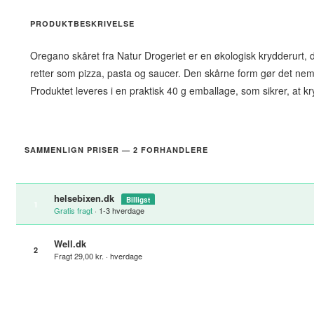
PRODUKTBESKRIVELSE
Oregano skåret fra Natur Drogeriet er en økologisk krydderurt, de
retter som pizza, pasta og saucer. Den skårne form gør det nemt
Produktet leveres i en praktisk 40 g emballage, som sikrer, at k
SAMMENLIGN PRISER — 2 FORHANDLERE
helsebixen.dk
Billigst
1
Gratis fragt
· 1-3 hverdage
Well.dk
2
Fragt 29,00 kr. · hverdage