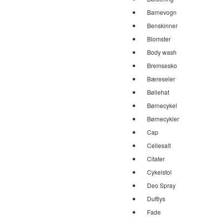
Barnevogn
Benskinner
Blomster
Body wash
Bremsesko
Bæreseler
Bøllehat
Børnecykel
Børnecykler
Cap
Cellesalt
Citater
Cykelstol
Deo Spray
Duftlys
Fade