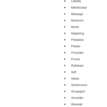
Løbetøj
Måleklodser
Massage
Multicolor
Musik
Nøglering
Pilotjakke
Plaider
Porcelæn
Puzzle
Reflekser
Saft
Sakse
Selvbrunere
Sengegavl
Servietter
Skoskab