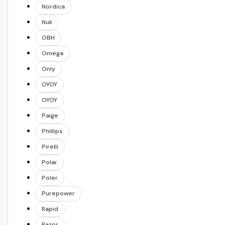
Nordica
Nuk
OBH
Omega
Only
OYOY
OYOY
Paige
Phillips
Pirelli
Polar
Poler
Purepower
Rapid
Razor