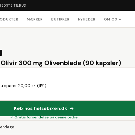
BEDSTE TILBUD
RODUKTER
MÆRKER
BUTIKKER
NYHEDER
OM OS
Olivir 300 mg Olivenblade (90 kapsler)
u sparer 20,00 kr. (11%)
Køb hos helsebixen.dk →
✓ Gratis forsendelse på denne ordre
verdage