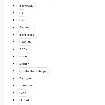
Backpack
Ball
Basil
Bisgaard
Björn Borg
Bodylab
BOSS
Britax
Brixton
Broste Copenhagen
Bundgaard
Camelbak
Ecco
Elefant