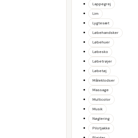
Lappegrej
Lim
Lygtesæt
Løbehandsker
Løbehuer
Løbesko
Løbetrøjer
Løbetøj
Måleklodser
Massage
Multicolor
Musik
Nøglering
Pilotjakke
Plaider