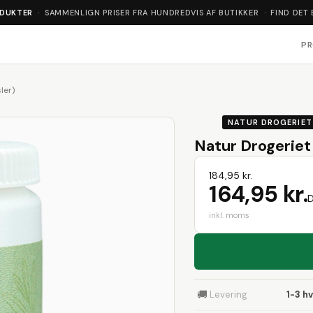
ODUKTER
· SAMMENLIGN PRISER FRA HUNDREDVIS AF BUTIKKER · FIND DET 
P
ler)
NATUR DROGERIET
Natur Drogeriet 
184,95 kr.
164,95 kr.
D
inkl. moms
🚚
Levering
1-3 h