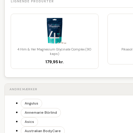
LIGNENDE PRODUKTER
4 Him & Her Magnesium Glycinate Complex (90
Pikaso
kaps)
179,95 kr.
ANDRE MÆRKER
Angulus
Annemarie Börlind
Asics
Australian BodyCare