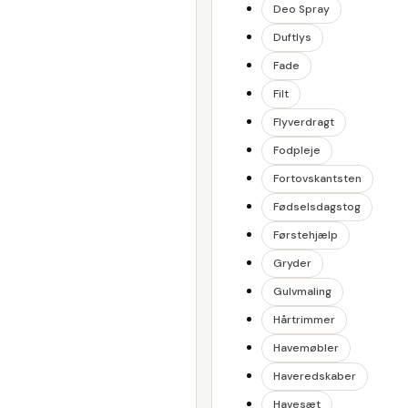
Deo Spray
Duftlys
Fade
Filt
Flyverdragt
Fodpleje
Fortovskantsten
Fødselsdagstog
Førstehjælp
Gryder
Gulvmaling
Hårtrimmer
Havemøbler
Haveredskaber
Havesæt