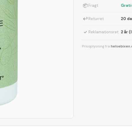
📦
Fragt
Grati
↩
Returret
20 d
✓
Reklamationsret
2 år (
Prisoplysning fra
helsebixen.