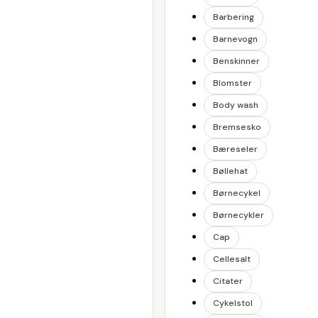
Barbering
Barnevogn
Benskinner
Blomster
Body wash
Bremsesko
Bæreseler
Bøllehat
Børnecykel
Børnecykler
Cap
Cellesalt
Citater
Cykelstol