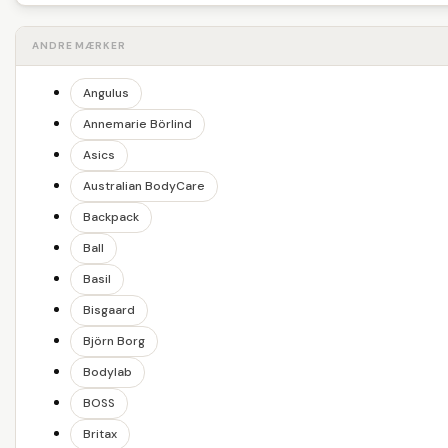
ANDRE MÆRKER
Angulus
Annemarie Börlind
Asics
Australian BodyCare
Backpack
Ball
Basil
Bisgaard
Björn Borg
Bodylab
BOSS
Britax