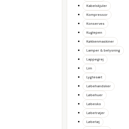
Kabelskjuler
Kompressor
Konserves
Kuglepen
Køkkenmaskiner
Lamper & belysning
Lappegrej
Lim
Lygtesæt
Løbehandsker
Løbehuer
Løbesko
Løbetrøjer
Løbetøj