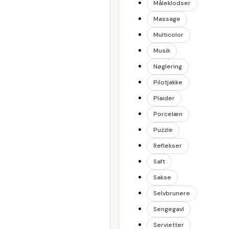
Måleklodser
Massage
Multicolor
Musik
Nøglering
Pilotjakke
Plaider
Porcelæn
Puzzle
Reflekser
Saft
Sakse
Selvbrunere
Sengegavl
Servietter