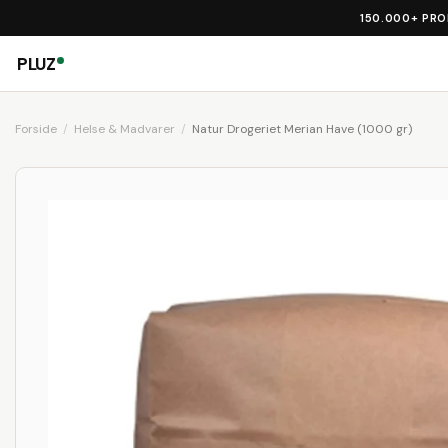
150.000+ PR
PLUZ
Forside
Helse & Madvarer
Natur Drogeriet Merian Have (1000 gr)