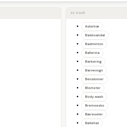
SE OGSÅ
Asketræ
Badesandal
Badminton
Ballerina
Barbering
Barnevogn
Benskinner
Blomster
Body wash
Bremsesko
Bæreseler
Bøllehat