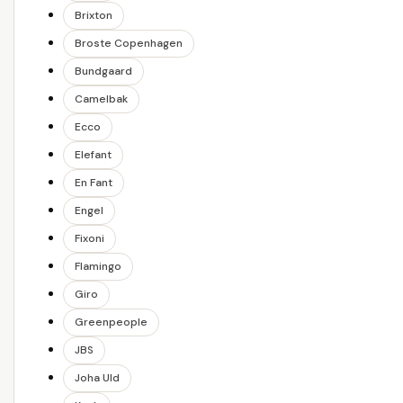
Brixton
Broste Copenhagen
Bundgaard
Camelbak
Ecco
Elefant
En Fant
Engel
Fixoni
Flamingo
Giro
Greenpeople
JBS
Joha Uld