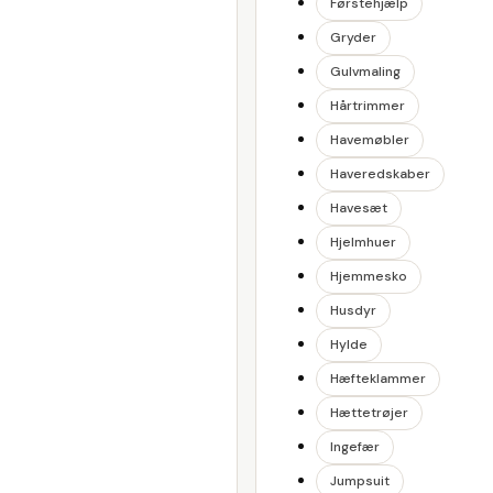
Førstehjælp
Gryder
Gulvmaling
Hårtrimmer
Havemøbler
Haveredskaber
Havesæt
Hjelmhuer
Hjemmesko
Husdyr
Hylde
Hæfteklammer
Hættetrøjer
Ingefær
Jumpsuit