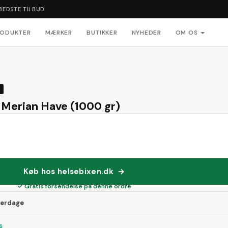
BEDSTE TILBUD
RODUKTER
MÆRKER
BUTIKKER
NYHEDER
OM OS
 Merian Have (1000 gr)
Køb hos helsebixen.dk →
✓ Gratis forsendelse på denne ordre
verdage
s