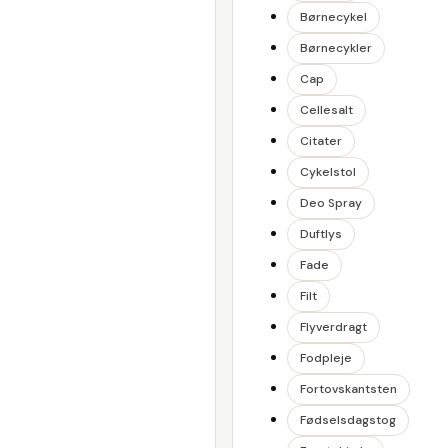
Børnecykel
Børnecykler
Cap
Cellesalt
Citater
Cykelstol
Deo Spray
Duftlys
Fade
Filt
Flyverdragt
Fodpleje
Fortovskantsten
Fødselsdagstog