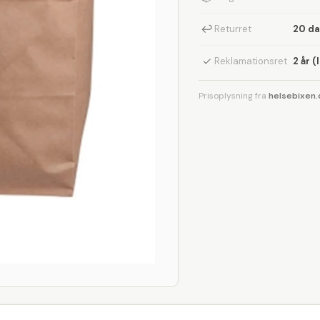
↩
Returret
20 d
✓
Reklamationsret
2 år (
Prisoplysning fra
helsebixen.