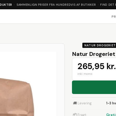
ODUKTER
· SAMMENLIGN PRISER FRA HUNDREDVIS AF BUTIKKER · FIND DET 
P
NATUR DROGERIET
Natur Drogeriet
265,95 kr.
inkl. moms
🚚
Levering
1-3 h
📦
Fragt
Grati