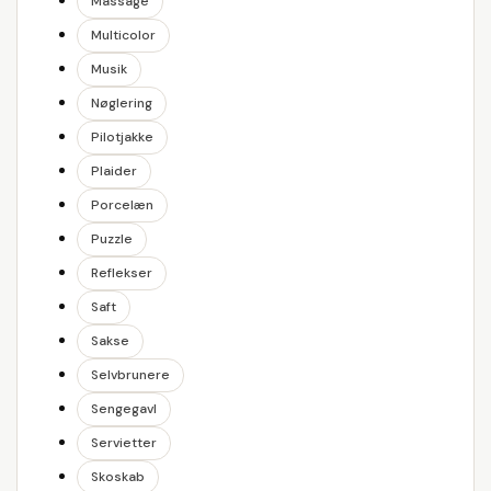
Massage
Multicolor
Musik
Nøglering
Pilotjakke
Plaider
Porcelæn
Puzzle
Reflekser
Saft
Sakse
Selvbrunere
Sengegavl
Servietter
Skoskab