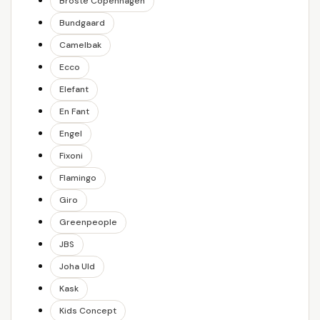
Broste Copenhagen
Bundgaard
Camelbak
Ecco
Elefant
En Fant
Engel
Fixoni
Flamingo
Giro
Greenpeople
JBS
Joha Uld
Kask
Kids Concept