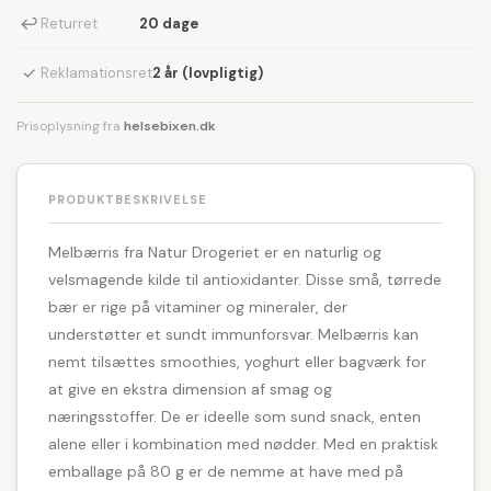
↩
Returret
20 dage
✓
Reklamationsret
2 år (lovpligtig)
Prisoplysning fra
helsebixen.dk
PRODUKTBESKRIVELSE
Melbærris fra Natur Drogeriet er en naturlig og
velsmagende kilde til antioxidanter. Disse små, tørrede
bær er rige på vitaminer og mineraler, der
understøtter et sundt immunforsvar. Melbærris kan
nemt tilsættes smoothies, yoghurt eller bagværk for
at give en ekstra dimension af smag og
næringsstoffer. De er ideelle som sund snack, enten
alene eller i kombination med nødder. Med en praktisk
emballage på 80 g er de nemme at have med på