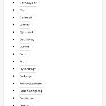
Børnecykler
Cap
Cellesalt
Citater
Cykelstol
Deo Spray
Duftlys
Fade
Filt
Flyverdragt
Fodpleje
Fortovskantsten
Fødselsdagstog
Førstehjælp
Gryder