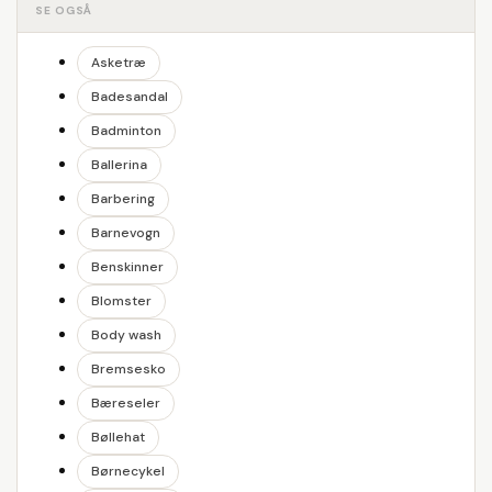
SE OGSÅ
Asketræ
Badesandal
Badminton
Ballerina
Barbering
Barnevogn
Benskinner
Blomster
Body wash
Bremsesko
Bæreseler
Bøllehat
Børnecykel