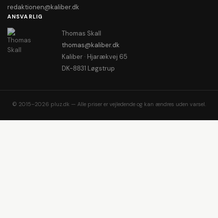
redaktionen@kaliber.dk
ANSVARLIG
Thomas Skall
thomas@kaliber.dk
Kaliber · Hjarækvej 65
DK-8831 Løgstrup
© 2015–2026 pluz.dk — Alle priser er vejledende og kan ændres uden varsel.