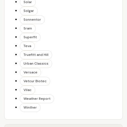
Solar
Solgar
Sonnentor
Sram
Superfit
Teva
Truefitt and Hill
Urban Classics
Versace
Vetcur Biotec
Vilac
Weather Report
Winther