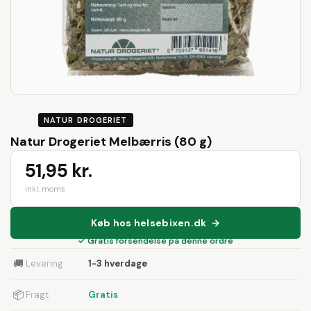
NATUR DROGERIET
Natur Drogeriet Melbærris (80 g)
51,95 kr.
inkl. moms
Køb hos helsebixen.dk →
✓ Gratis forsendelse på denne ordre
🚚
Levering
1-3 hverdage
📦
Fragt
Gratis