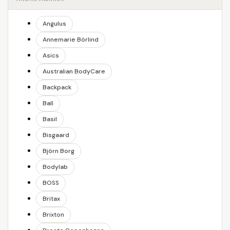
Angulus
Annemarie Börlind
Asics
Australian BodyCare
Backpack
Ball
Basil
Bisgaard
Björn Borg
Bodylab
BOSS
Britax
Brixton