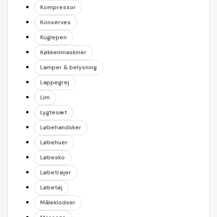
Kompressor
Konserves
Kuglepen
Køkkenmaskiner
Lamper & belysning
Lappegrej
Lim
Lygtesæt
Løbehandsker
Løbehuer
Løbesko
Løbetrøjer
Løbetøj
Måleklodser