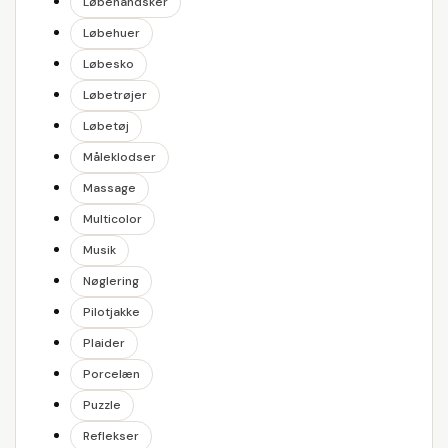
Løbehandsker
Løbehuer
Løbesko
Løbetrøjer
Løbetøj
Måleklodser
Massage
Multicolor
Musik
Nøglering
Pilotjakke
Plaider
Porcelæn
Puzzle
Reflekser