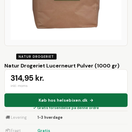
NATUR DROGERIET
Natur Drogeriet Lucerneurt Pulver (1000 gr)
314,95 kr.
inkl. moms
Køb hos helsebixen.dk →
✓ Gratis forsendelse på denne ordre
🚚
Levering
1-3 hverdage
📦
Fragt
Gratis