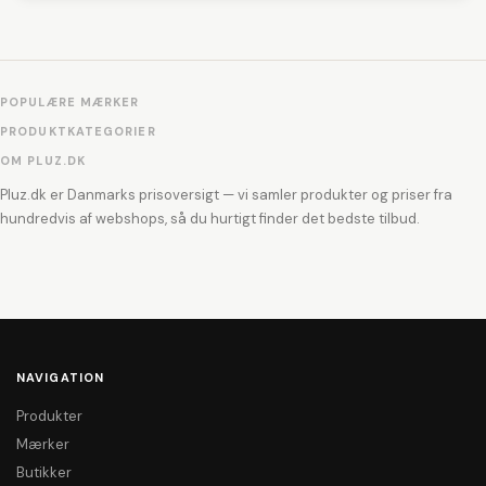
POPULÆRE MÆRKER
PRODUKTKATEGORIER
OM PLUZ.DK
Pluz.dk er Danmarks prisoversigt — vi samler produkter og priser fra
hundredvis af webshops, så du hurtigt finder det bedste tilbud.
NAVIGATION
Produkter
Mærker
Butikker