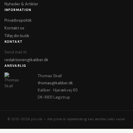
Nyheder & Artikler
INFORMATION
Privatlivspolitik
Kontakt os
Tilføj din butik
KONTAKT
Send mail til
redaktionen@kaliber.dk
ANSVARLIG
Thomas Skall
thomas@kaliber.dk
Kaliber · Hjarækvej 65
DK-8831 Løgstrup
© 2015–2026 pluz.dk — Alle priser er vejledende og kan ændres uden varsel.