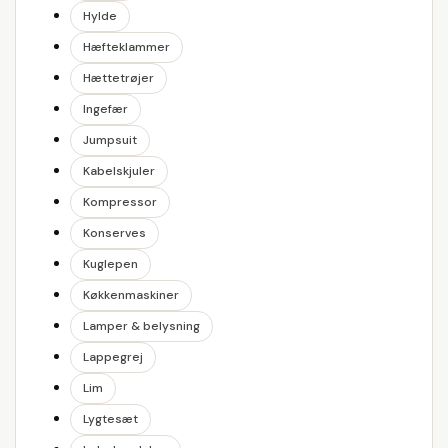
Hylde
Hæfteklammer
Hættetrøjer
Ingefær
Jumpsuit
Kabelskjuler
Kompressor
Konserves
Kuglepen
Køkkenmaskiner
Lamper & belysning
Lappegrej
Lim
Lygtesæt