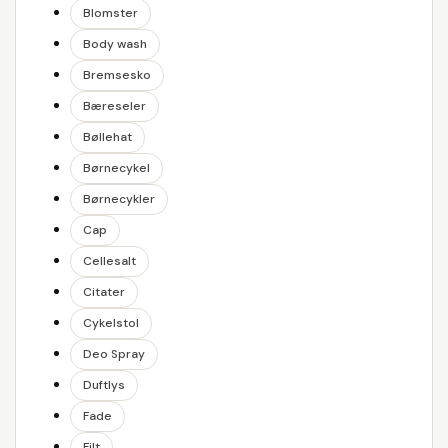
Blomster
Body wash
Bremsesko
Bæreseler
Bøllehat
Børnecykel
Børnecykler
Cap
Cellesalt
Citater
Cykelstol
Deo Spray
Duftlys
Fade
Filt