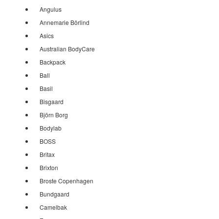
Angulus
Annemarie Börlind
Asics
Australian BodyCare
Backpack
Ball
Basil
Bisgaard
Björn Borg
Bodylab
BOSS
Britax
Brixton
Broste Copenhagen
Bundgaard
Camelbak