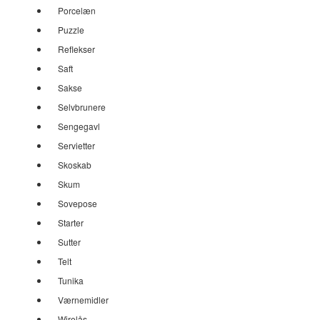
Porcelæn
Puzzle
Reflekser
Saft
Sakse
Selvbrunere
Sengegavl
Servietter
Skoskab
Skum
Sovepose
Starter
Sutter
Telt
Tunika
Værnemidler
Wirelås