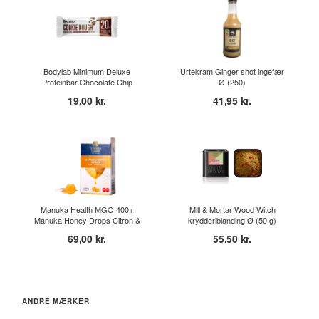
Bodylab Minimum Deluxe
Urtekram Ginger shot ingefær
Proteinbar Chocolate Chip
Ø (250)
Coo...
19,00 kr.
41,95 kr.
Manuka Health MGO 400+
Mill & Mortar Wood Witch
Manuka Honey Drops Citron &
krydderiblanding Ø (50 g)
I...
69,00 kr.
55,50 kr.
ANDRE MÆRKER