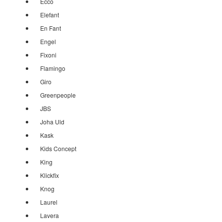
Ecco
Elefant
En Fant
Engel
Fixoni
Flamingo
Giro
Greenpeople
JBS
Joha Uld
Kask
Kids Concept
King
Klickfix
Knog
Laurel
Lavera