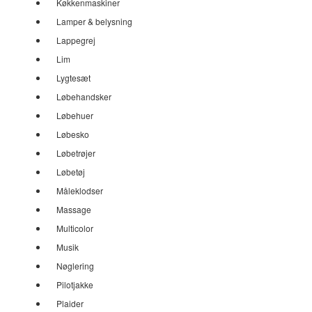
Køkkenmaskiner
Lamper & belysning
Lappegrej
Lim
Lygtesæt
Løbehandsker
Løbehuer
Løbesko
Løbetrøjer
Løbetøj
Måleklodser
Massage
Multicolor
Musik
Nøglering
Pilotjakke
Plaider