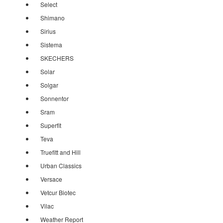
Select
Shimano
Sirius
Sistema
SKECHERS
Solar
Solgar
Sonnentor
Sram
Superfit
Teva
Truefitt and Hill
Urban Classics
Versace
Vetcur Biotec
Vilac
Weather Report