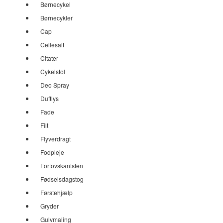
Børnecykel
Børnecykler
Cap
Cellesalt
Citater
Cykelstol
Deo Spray
Duftlys
Fade
Filt
Flyverdragt
Fodpleje
Fortovskantsten
Fødselsdagstog
Førstehjælp
Gryder
Gulvmaling