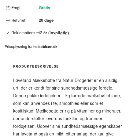
📦
Fragt
Gratis
↩
Returret
20 dage
✓
Reklamationsret
2 år (lovpligtig)
Prisoplysning fra
helsebixen.dk
PRODUKTBESKRIVELSE
Løvetand Mælkebøtte fra Natur Drogeriet er en alsidig
urt, der er kendt for sine sundhedsmæssige fordele.
Denne pakke indeholder 1 kg tørrede mælkebøtteblade,
som kan anvendes i te, smoothies eller som et
kosttilskud. Mælkebøtte er rig på vitaminer og mineraler,
der understøtter leverens funktion og fremmer
fordøjelsen. Udover sine sundhedsmæssige egenskaber
har løvetand også en mild, bitter smag, der kan give