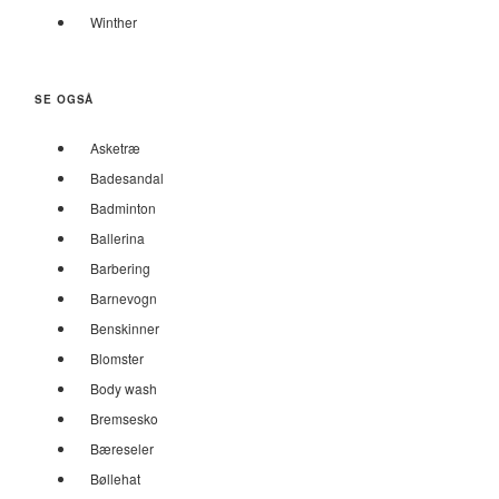
Winther
SE OGSÅ
Asketræ
Badesandal
Badminton
Ballerina
Barbering
Barnevogn
Benskinner
Blomster
Body wash
Bremsesko
Bæreseler
Bøllehat