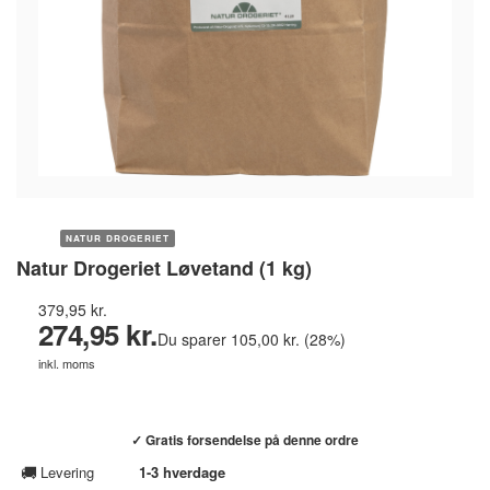
NATUR DROGERIET
Natur Drogeriet Løvetand (1 kg)
379,95 kr.
274,95 kr.
Du sparer 105,00 kr. (28%)
inkl. moms
Køb hos helsebixen.dk →
✓ Gratis forsendelse på denne ordre
🚚
Levering
1-3 hverdage