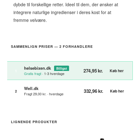
dybde til forskellige retter. Ideel til dem, der ønsker at
integrere naturlige ingredienser i deres kost for at
fremme velvære.
SAMMENLIGN PRISER — 2 FORHANDLERE
helsebixen.dk
Billigst
274,95 kr.
Køb her
1
Gratis fragt
· 1-3 hverdage
Well.dk
332,96 kr.
Køb her
2
Fragt 29,00 kr. · hverdage
LIGNENDE PRODUKTER