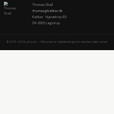
Thomas Skall
thomas@kaliber.dk
Kaliber · Hjarækvej 65
DK-8831 Løgstrup
© 2015–2026 pluz.dk — Alle priser er vejledende og kan ændres uden varsel.