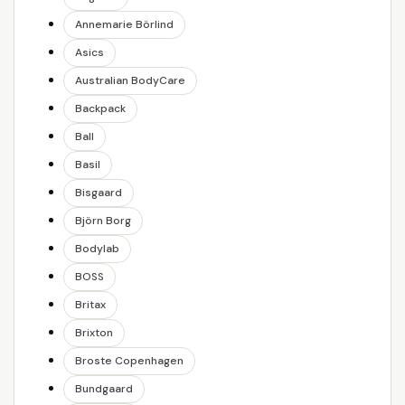
Annemarie Börlind
Asics
Australian BodyCare
Backpack
Ball
Basil
Bisgaard
Björn Borg
Bodylab
BOSS
Britax
Brixton
Broste Copenhagen
Bundgaard