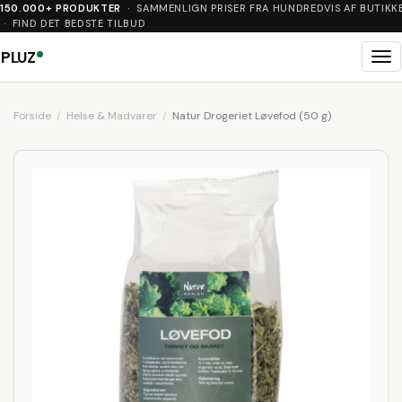
150.000+ PRODUKTER
· SAMMENLIGN PRISER FRA HUNDREDVIS AF BUTIKK
· FIND DET BEDSTE TILBUD
PLUZ
Me
Forside
Helse & Madvarer
Natur Drogeriet Løvefod (50 g)