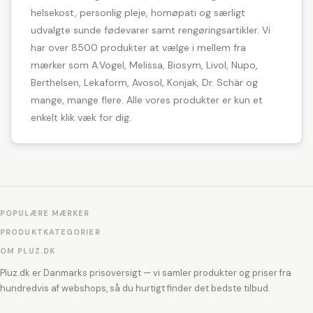
helsekost, personlig pleje, homøpati og særligt
udvalgte sunde fødevarer samt rengøringsartikler. Vi
har over 8500 produkter at vælge i mellem fra
mærker som A.Vogel, Melissa, Biosym, Livol, Nupo,
Berthelsen, Lekaform, Avosol, Konjak, Dr. Schär og
mange, mange flere. Alle vores produkter er kun et
enkelt klik væk for dig.
POPULÆRE MÆRKER
PRODUKTKATEGORIER
OM PLUZ.DK
Pluz.dk er Danmarks prisoversigt — vi samler produkter og priser fra
hundredvis af webshops, så du hurtigt finder det bedste tilbud.