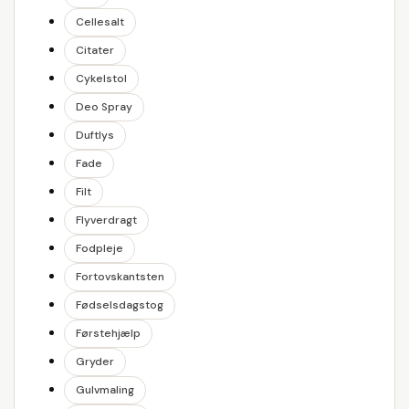
Cellesalt
Citater
Cykelstol
Deo Spray
Duftlys
Fade
Filt
Flyverdragt
Fodpleje
Fortovskantsten
Fødselsdagstog
Førstehjælp
Gryder
Gulvmaling