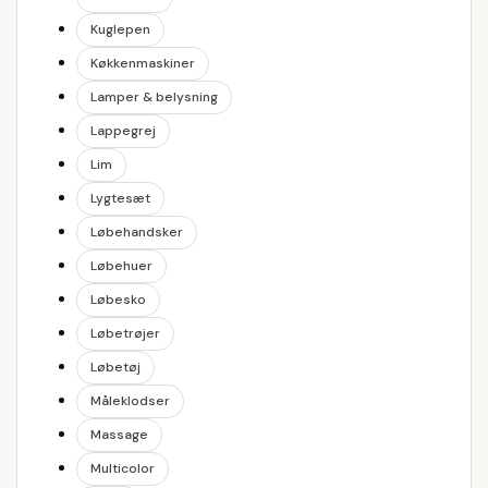
Kuglepen
Køkkenmaskiner
Lamper & belysning
Lappegrej
Lim
Lygtesæt
Løbehandsker
Løbehuer
Løbesko
Løbetrøjer
Løbetøj
Måleklodser
Massage
Multicolor