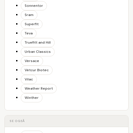
Sonnentor
Sram
Superfit
Teva
Truefitt and Hill
Urban Classics
Versace
Vetcur Biotec
Vilac
Weather Report
Winther
SE OGSÅ