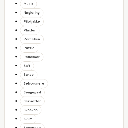
Musik
Nøglering
Pilotjakke
Plaider
Porcelæn
Puzzle
Reflekser
Saft
Sakse
Selvbrunere
Sengegavl
Servietter
Skoskab
Skum
Sovepose