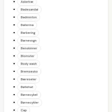
Asketræ
Badesandal
Badminton
Ballerina
Barbering
Barnevogn
Benskinner
Blomster
Body wash
Bremsesko
Bæreseler
Bøllehat
Børnecykel
Børnecykler
Cap