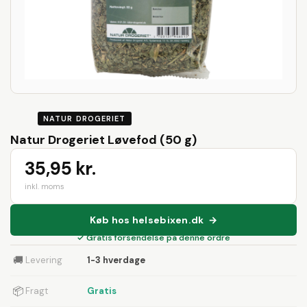
NATUR DROGERIET
Natur Drogeriet Løvefod (50 g)
35,95 kr.
inkl. moms
Køb hos helsebixen.dk →
✓ Gratis forsendelse på denne ordre
🚚
Levering
1-3 hverdage
📦
Fragt
Gratis