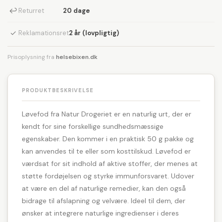
↩
Returret
20 dage
✓
Reklamationsret
2 år (lovpligtig)
Prisoplysning fra
helsebixen.dk
PRODUKTBESKRIVELSE
Løvefod fra Natur Drogeriet er en naturlig urt, der er
kendt for sine forskellige sundhedsmæssige
egenskaber. Den kommer i en praktisk 50 g pakke og
kan anvendes til te eller som kosttilskud. Løvefod er
værdsat for sit indhold af aktive stoffer, der menes at
støtte fordøjelsen og styrke immunforsvaret. Udover
at være en del af naturlige remedier, kan den også
bidrage til afslapning og velvære. Ideel til dem, der
ønsker at integrere naturlige ingredienser i deres