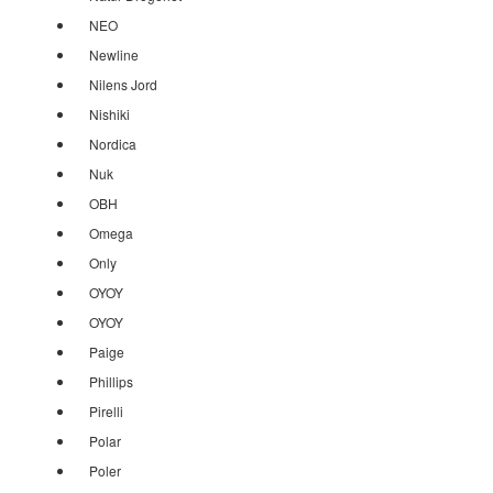
NEO
Newline
Nilens Jord
Nishiki
Nordica
Nuk
OBH
Omega
Only
OYOY
OYOY
Paige
Phillips
Pirelli
Polar
Poler