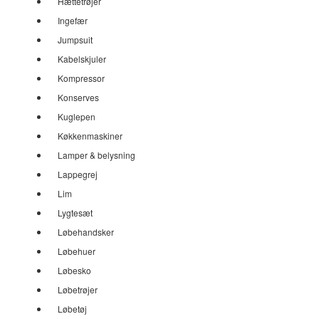
Hættetrøjer
Ingefær
Jumpsuit
Kabelskjuler
Kompressor
Konserves
Kuglepen
Køkkenmaskiner
Lamper & belysning
Lappegrej
Lim
Lygtesæt
Løbehandsker
Løbehuer
Løbesko
Løbetrøjer
Løbetøj