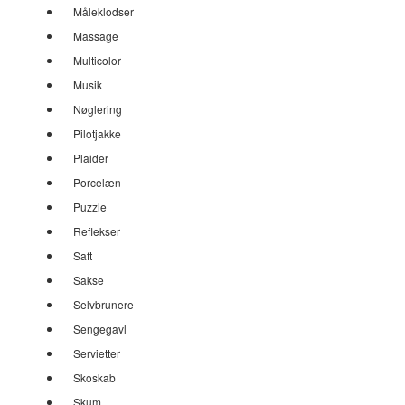
Måleklodser
Massage
Multicolor
Musik
Nøglering
Pilotjakke
Plaider
Porcelæn
Puzzle
Reflekser
Saft
Sakse
Selvbrunere
Sengegavl
Servietter
Skoskab
Skum