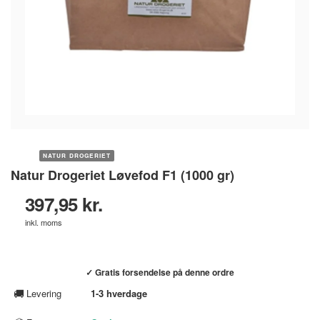
NATUR DROGERIET
Natur Drogeriet Løvefod F1 (1000 gr)
397,95 kr.
inkl. moms
Køb hos helsebixen.dk →
✓ Gratis forsendelse på denne ordre
🚚
Levering
1-3 hverdage