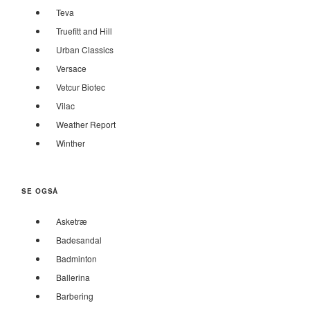
Teva
Truefitt and Hill
Urban Classics
Versace
Vetcur Biotec
Vilac
Weather Report
Winther
SE OGSÅ
Asketræ
Badesandal
Badminton
Ballerina
Barbering