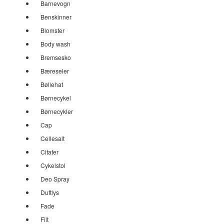
Barnevogn
Benskinner
Blomster
Body wash
Bremsesko
Bæreseler
Bøllehat
Børnecykel
Børnecykler
Cap
Cellesalt
Citater
Cykelstol
Deo Spray
Duftlys
Fade
Filt