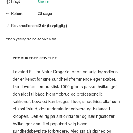
📦
Fragt
Gratis
↩
Returret
20 dage
✓
Reklamationsret
2 år (lovpligtig)
Prisoplysning fra
helsebixen.dk
PRODUKTBESKRIVELSE
Løvefod F1 fra Natur Drogeriet er en naturlig ingrediens,
der er kendt for sine sundhedsfremmende egenskaber.
Den leveres i en praktisk 1000 grams pakke, hvilket gør
den ideel til både hjemmebrug og professionelle
køkkener. Løvefod kan bruges i teer, smoothies eller som
et kosttilskud, der understøtter velvære og balance i
kroppen. Den er rig på antioxidanter og næringsstoffer,
hvilket gør den til et populært valg blandt
sundhedsbevidste forbrugere. Med sin alsidighed og