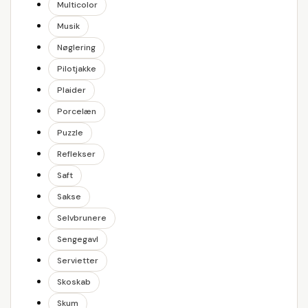
Multicolor
Musik
Nøglering
Pilotjakke
Plaider
Porcelæn
Puzzle
Reflekser
Saft
Sakse
Selvbrunere
Sengegavl
Servietter
Skoskab
Skum