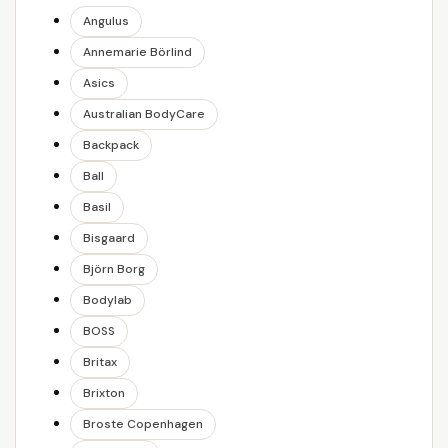
Angulus
Annemarie Börlind
Asics
Australian BodyCare
Backpack
Ball
Basil
Bisgaard
Björn Borg
Bodylab
BOSS
Britax
Brixton
Broste Copenhagen