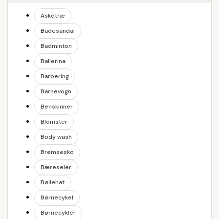
Asketræ
Badesandal
Badminton
Ballerina
Barbering
Barnevogn
Benskinner
Blomster
Body wash
Bremsesko
Bæreseler
Bøllehat
Børnecykel
Børnecykler