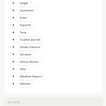
Solgar
Sonnentor
Sram
Superfit
Teva
Truefitt and Hill
Urban Classics
Versace
Vetcur Biotec
Vilac
Weather Report
Winther
SE OGSÅ