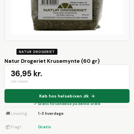
NATUR DROGERIET
Natur Drogeriet Krusemynte (60 gr)
36,95 kr.
inkl. moms
Køb hos helsebixen.dk →
✓ Gratis forsendelse på denne ordre
🚚
Levering
1-3 hverdage
📦
Fragt
Gratis