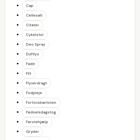
Cap
Cellesalt
Citater
Cykelstol
Deo Spray
Duftlys
Fade
Filt
Flyverdragt
Fodpleje
Fortovskantsten
Fødselsdagstog
Førstehjælp
Gryder