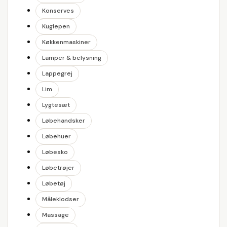
Konserves
Kuglepen
Køkkenmaskiner
Lamper & belysning
Lappegrej
Lim
Lygtesæt
Løbehandsker
Løbehuer
Løbesko
Løbetrøjer
Løbetøj
Måleklodser
Massage