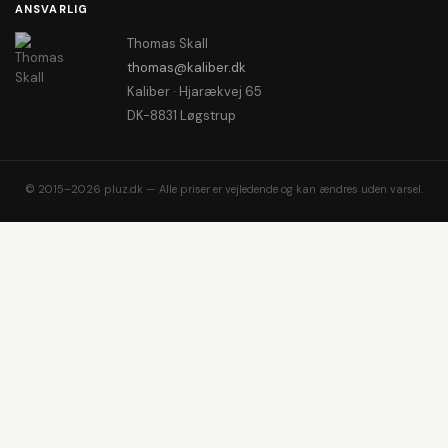
ANSVARLIG
Thomas Skall
thomas@kaliber.dk
Kaliber · Hjarækvej 65
DK-8831 Løgstrup
© 2015–2026 pluz.dk — Alle priser er vejledende og kan ændres uden varsel.