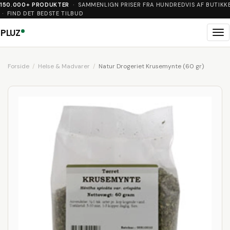
150.000+ PRODUKTER
· SAMMENLIGN PRISER FRA HUNDREDVIS AF BUTIKK
· FIND DET BEDSTE TILBUD
PLUZ
Me
Forside
Helse & Madvarer
Natur Drogeriet Krusemynte (60 gr)