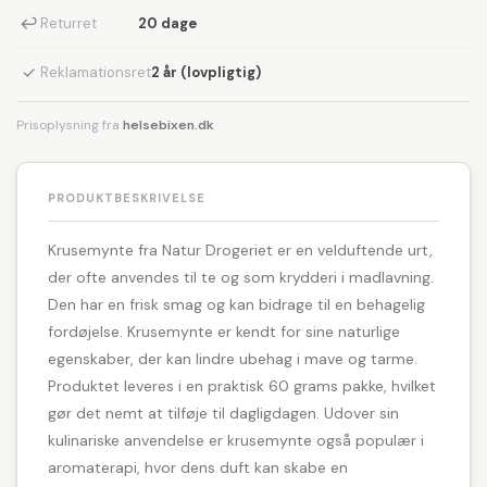
↩
Returret
20 dage
✓
Reklamationsret
2 år (lovpligtig)
Prisoplysning fra
helsebixen.dk
PRODUKTBESKRIVELSE
Krusemynte fra Natur Drogeriet er en velduftende urt,
der ofte anvendes til te og som krydderi i madlavning.
Den har en frisk smag og kan bidrage til en behagelig
fordøjelse. Krusemynte er kendt for sine naturlige
egenskaber, der kan lindre ubehag i mave og tarme.
Produktet leveres i en praktisk 60 grams pakke, hvilket
gør det nemt at tilføje til dagligdagen. Udover sin
kulinariske anvendelse er krusemynte også populær i
aromaterapi, hvor dens duft kan skabe en