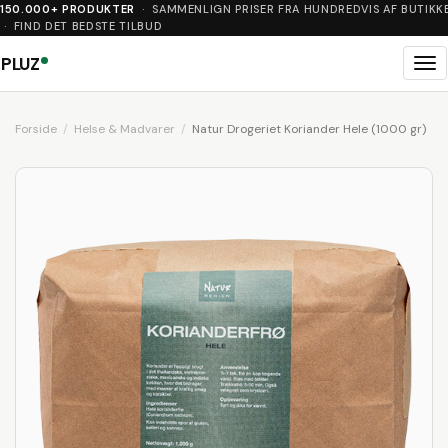
150.000+ PRODUKTER
· SAMMENLIGN PRISER FRA HUNDREDVIS AF BUTIKK
· FIND DET BEDSTE TILBUD
PLUZ
Me
Forside
Helse & Madvarer
Natur Drogeriet Koriander Hele (1000 gr)