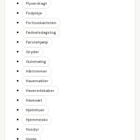
Flyverdragt
Fodpleje
Fortovskantsten
Fødselsdagstog
Førstehjælp
Gryder
Gulvmaling
Hårtrimmer
Havemøbler
Haveredskaber
Havesæt
Hjelmhuer
Hjemmesko
Husdyr
Hylde