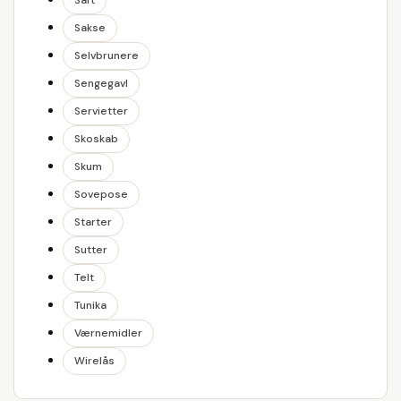
Saft
Sakse
Selvbrunere
Sengegavl
Servietter
Skoskab
Skum
Sovepose
Starter
Sutter
Telt
Tunika
Værnemidler
Wirelås