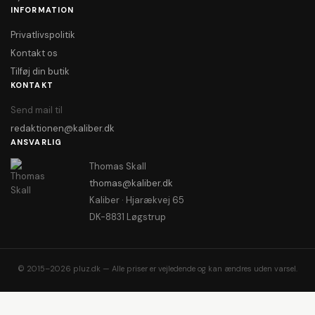
INFORMATION
Privatlivspolitik
Kontakt os
Tilføj din butik
KONTAKT
Send mail til
redaktionen@kaliber.dk
ANSVARLIG
Thomas Skall
thomas@kaliber.dk
Kaliber · Hjarækvej 65
DK-8831 Løgstrup
© 2015–2026 pluz.dk — Alle priser er vejledende og kan ændres uden varsel.