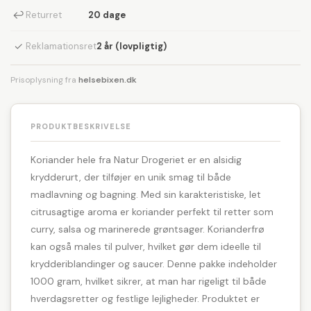
↩
Returret
20 dage
✓
Reklamationsret
2 år (lovpligtig)
Prisoplysning fra
helsebixen.dk
PRODUKTBESKRIVELSE
Koriander hele fra Natur Drogeriet er en alsidig
krydderurt, der tilføjer en unik smag til både
madlavning og bagning. Med sin karakteristiske, let
citrusagtige aroma er koriander perfekt til retter som
curry, salsa og marinerede grøntsager. Korianderfrø
kan også males til pulver, hvilket gør dem ideelle til
krydderiblandinger og saucer. Denne pakke indeholder
1000 gram, hvilket sikrer, at man har rigeligt til både
hverdagsretter og festlige lejligheder. Produktet er