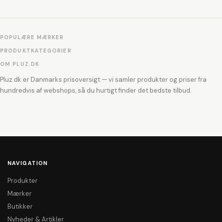
POPULÆRE MÆRKER
PRODUKTKATEGORIER
OM PLUZ.DK
Pluz.dk er Danmarks prisoversigt — vi samler produkter og priser fra
hundredvis af webshops, så du hurtigt finder det bedste tilbud.
NAVIGATION
Produkter
Mærker
Butikker
Nyheder & Artikler