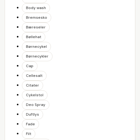
Body wash
Bremsesko
Bæreseler
Bøllehat
Børnecykel
Børnecykler
Cap
Cellesalt
Citater
Cykelstol
Deo Spray
Duftlys
Fade
Filt