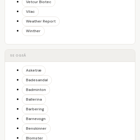
Vetcur Biotec
Vilac
Weather Report
Winther
SE OGSÅ
Asketræ
Badesandal
Badminton
Ballerina
Barbering
Barnevogn
Benskinner
Blomster