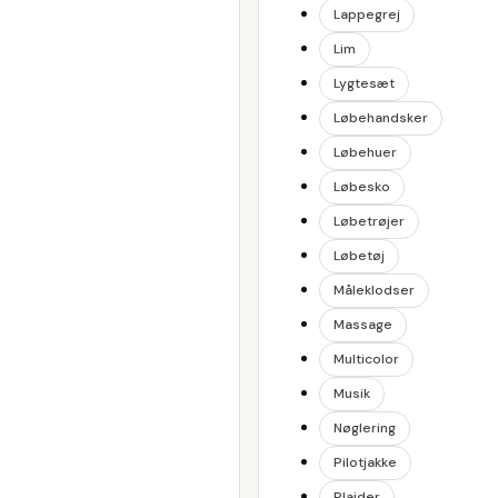
Lappegrej
Lim
Lygtesæt
Løbehandsker
Løbehuer
Løbesko
Løbetrøjer
Løbetøj
Måleklodser
Massage
Multicolor
Musik
Nøglering
Pilotjakke
Plaider