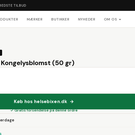
BEDSTE TILBUD
RODUKTER
MÆRKER
BUTIKKER
NYHEDER
OM OS
 Kongelysblomst (50 gr)
Køb hos helsebixen.dk →
✓ Gratis forsendelse på denne ordre
verdage
s