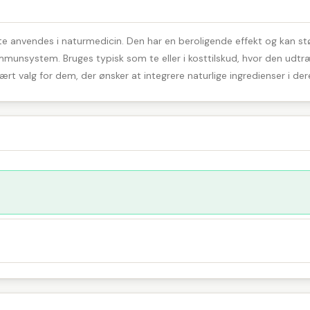
te anvendes i naturmedicin. Den har en beroligende effekt og kan stø
munsystem. Bruges typisk som te eller i kosttilskud, hvor den udtræk
ært valg for dem, der ønsker at integrere naturlige ingredienser i dere