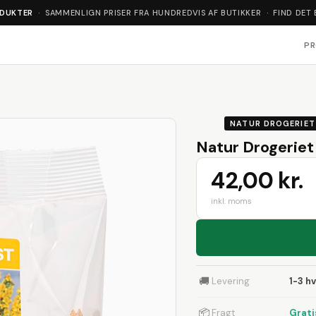
ODUKTER
· SAMMENLIGN PRISER FRA HUNDREDVIS AF BUTIKKER · FIND DET 
P
NATUR DROGERIET
Natur Drogeriet
42,00 kr.
inkl. moms
🚚
Levering
1-3 h
📦
Fragt
Grati