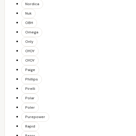
Nordica
Nuk
OBH
Omega
Only
OYOY
OYOY
Paige
Phillips
Pirelli
Polar
Poler
Purepower
Rapid
Razor