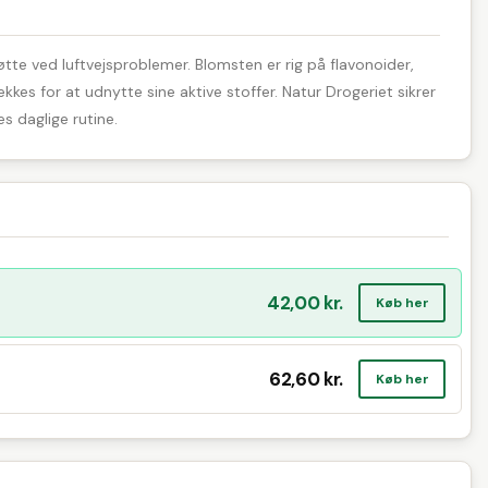
tte ved luftvejsproblemer. Blomsten er rig på flavonoider,
kes for at udnytte sine aktive stoffer. Natur Drogeriet sikrer
s daglige rutine.
42,00 kr.
Køb her
62,60 kr.
Køb her