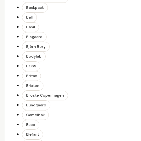
Backpack
Ball
Basil
Bisgaard
Björn Borg
Bodylab
BOSS
Britax
Brixton
Broste Copenhagen
Bundgaard
Camelbak
Ecco
Elefant