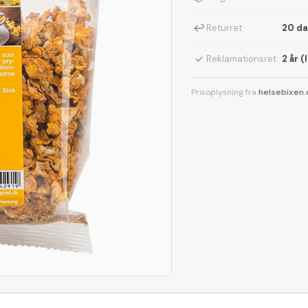
↩
Returret
20 d
✓
Reklamationsret
2 år (
Prisoplysning fra
helsebixen.