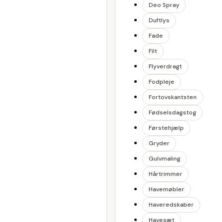
Deo Spray
Duftlys
Fade
Filt
Flyverdragt
Fodpleje
Fortovskantsten
Fødselsdagstog
Førstehjælp
Gryder
Gulvmaling
Hårtrimmer
Havemøbler
Haveredskaber
Havesæt