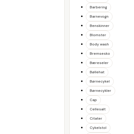
Barbering
Barnevogn
Benskinner
Blomster
Body wash
Bremsesko
Bæreseler
Bøllehat
Børnecykel
Børnecykler
Cap
Cellesalt
Citater
Cykelstol