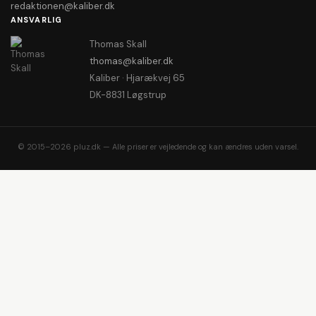
redaktionen@kaliber.dk
ANSVARLIG
Thomas Skall
thomas@kaliber.dk
Kaliber · Hjarækvej 65
DK-8831 Løgstrup
© 2015–2026 pluz.dk — Alle priser er vejledende og kan ændres uden varsel.