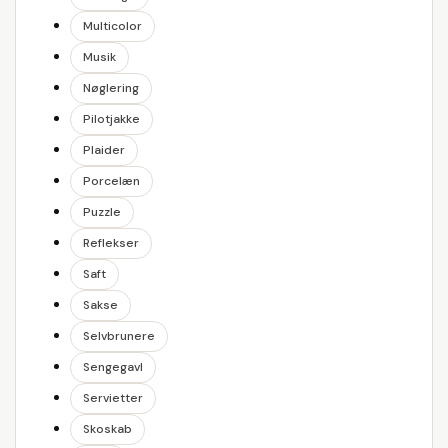
Multicolor
Musik
Nøglering
Pilotjakke
Plaider
Porcelæn
Puzzle
Reflekser
Saft
Sakse
Selvbrunere
Sengegavl
Servietter
Skoskab