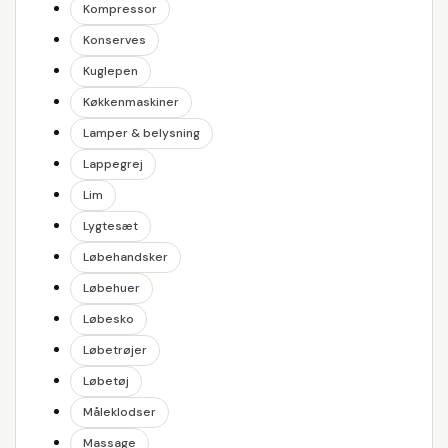
Kompressor
Konserves
Kuglepen
Køkkenmaskiner
Lamper & belysning
Lappegrej
Lim
Lygtesæt
Løbehandsker
Løbehuer
Løbesko
Løbetrøjer
Løbetøj
Måleklodser
Massage