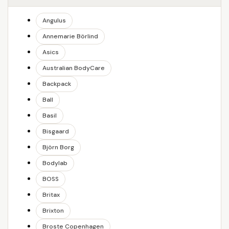
Angulus
Annemarie Börlind
Asics
Australian BodyCare
Backpack
Ball
Basil
Bisgaard
Björn Borg
Bodylab
BOSS
Britax
Brixton
Broste Copenhagen