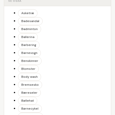
SE OGSÅ
Asketræ
Badesandal
Badminton
Ballerina
Barbering
Barnevogn
Benskinner
Blomster
Body wash
Bremsesko
Bæreseler
Bøllehat
Børnecykel