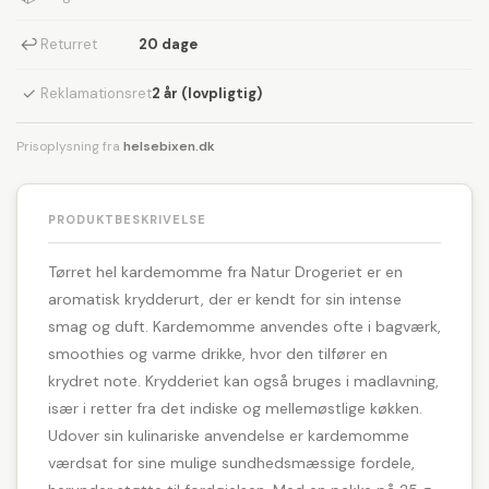
↩
Returret
20 dage
✓
Reklamationsret
2 år (lovpligtig)
Prisoplysning fra
helsebixen.dk
PRODUKTBESKRIVELSE
Tørret hel kardemomme fra Natur Drogeriet er en
aromatisk krydderurt, der er kendt for sin intense
smag og duft. Kardemomme anvendes ofte i bagværk,
smoothies og varme drikke, hvor den tilfører en
krydret note. Krydderiet kan også bruges i madlavning,
især i retter fra det indiske og mellemøstlige køkken.
Udover sin kulinariske anvendelse er kardemomme
værdsat for sine mulige sundhedsmæssige fordele,