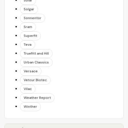
Solar
Solgar
Sonnentor
Sram
Superfit
Teva
Truefitt and Hill
Urban Classics
Versace
Vetcur Biotec
Vilac
Weather Report
Winther