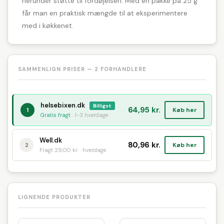
herunder støtte til fordøjelsen. Med en pakke på 25 g
får man en praktisk mængde til at eksperimentere
med i køkkenet.
SAMMENLIGN PRISER — 2 FORHANDLERE
helsebixen.dk
Billigst
64,95 kr.
Køb her
1
Gratis fragt
· 1-3 hverdage
Well.dk
80,96 kr.
Køb her
2
Fragt 29,00 kr. · hverdage
LIGNENDE PRODUKTER