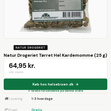
NATUR DROGERIET
Natur Drogeriet Tørret Hel Kardemomme (25 g)
64,95 kr.
inkl. moms
Køb hos helsebixen.dk →
✓ Gratis forsendelse på denne ordre
🚚
Levering
1-3 hverdage
📦
Fragt
Gratis