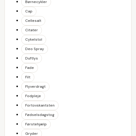
Børnecykler
Cap
Cellesalt
Citater
Cykelstol
Deo Spray
Duftlys
Fade
Filt
Flyverdragt
Fodpleje
Fortovskantsten
Fødselsdagstog
Førstehjælp
Gryder