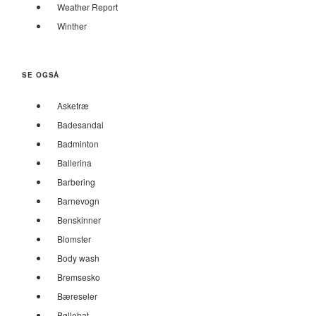
Weather Report
Winther
SE OGSÅ
Asketræ
Badesandal
Badminton
Ballerina
Barbering
Barnevogn
Benskinner
Blomster
Body wash
Bremsesko
Bæreseler
Bøllehat