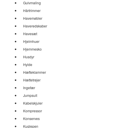
Gulvmaling
Hårtrimmer
Havemøbler
Haveredskaber
Havesæt
Hjelmhuer
Hjemmesko
Husdyr
Hylde
Hæfteklammer
Hættetrøjer
Ingefær
Jumpsuit
Kabelskjuler
Kompressor
Konserves
Kuglepen