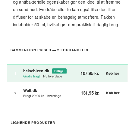
og antibakterielle egenskaber gør den ideel til at fremme
en sund hud. En dråbe eller to kan også tilsættes til en
diffuser for at skabe en behagelig atmosfære. Pakken
indeholder 50 ml, hvilket gør den praktisk til daglig brug.
SAMMENLIGN PRISER — 2 FORHANDLERE
helsebixen.dk
Billigst
107,95 kr.
Køb her
1
Gratis fragt
· 1-3 hverdage
Well.dk
131,95 kr.
Køb her
2
Fragt 29,00 kr. · hverdage
LIGNENDE PRODUKTER