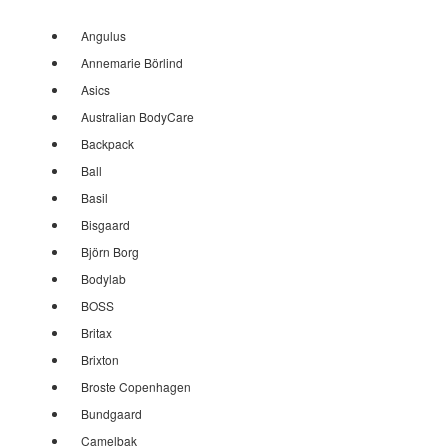
Angulus
Annemarie Börlind
Asics
Australian BodyCare
Backpack
Ball
Basil
Bisgaard
Björn Borg
Bodylab
BOSS
Britax
Brixton
Broste Copenhagen
Bundgaard
Camelbak