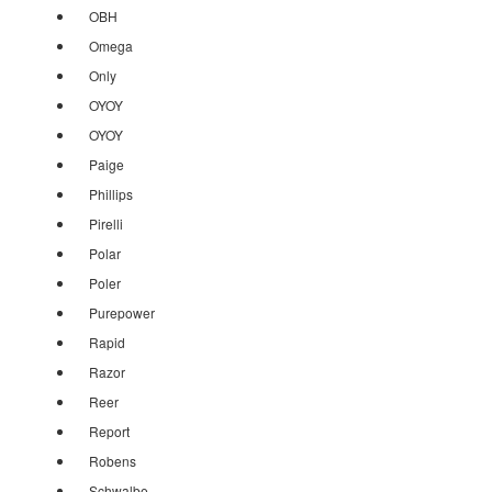
OBH
Omega
Only
OYOY
OYOY
Paige
Phillips
Pirelli
Polar
Poler
Purepower
Rapid
Razor
Reer
Report
Robens
Schwalbe