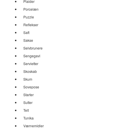
Plaider
Porcelæn
Puzzle
Reflekser
Saft
Sakse
Selvbrunere
Sengegavl
Servietter
Skoskab
Skum
Sovepose
Starter
Sutter
Telt
Tunika
Værnemidler