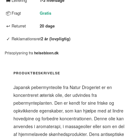
🚚
Levering
1-3 hverdage
📦
Fragt
Gratis
↩
Returret
20 dage
✓
Reklamationsret
2 år (lovpligtig)
Prisoplysning fra
helsebixen.dk
PRODUKTBESKRIVELSE
Japansk pebermynteolie fra Natur Drogeriet er en
koncentreret æterisk olie, der udvindes fra
pebermynteplanten. Den er kendt for sine friske og
opkvikkende egenskaber, som kan hjælpe med at lindre
hovedpine og forbedre koncentrationen. Denne olie kan
anvendes i aromaterapi, i massageolier eller som en del
af hjemmelavede skønhedsprodukter. Dens antiseptiske