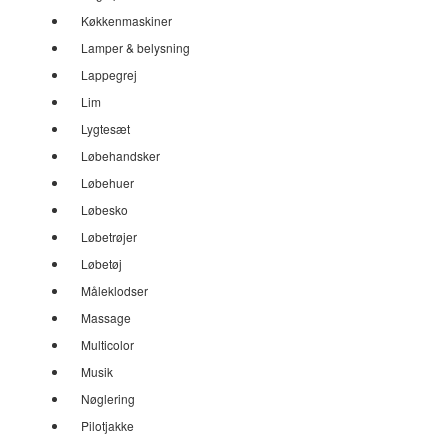
Køkkenmaskiner
Lamper & belysning
Lappegrej
Lim
Lygtesæt
Løbehandsker
Løbehuer
Løbesko
Løbetrøjer
Løbetøj
Måleklodser
Massage
Multicolor
Musik
Nøglering
Pilotjakke