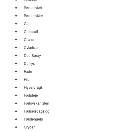
Børnecykel
Børnecykler
Cap
Cellesalt
Citater
Cykelstol
Deo Spray
Duftlys
Fade
Filt
Flyverdragt
Fodpleje
Fortovskantsten
Fødselsdagstog
Førstehjælp
Gryder