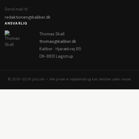
Send mail til
redaktionen@kaliber.dk
ANSVARLIG
Thomas Skall
thomas@kaliber.dk
Kaliber · Hjarækvej 65
DK-8831 Løgstrup
© 2015–2026 pluz.dk — Alle priser er vejledende og kan ændres uden varsel.