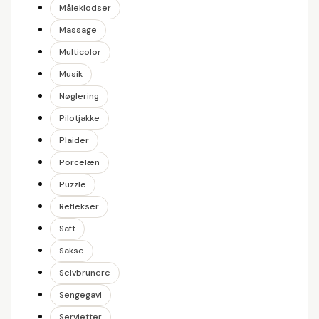
Måleklodser
Massage
Multicolor
Musik
Nøglering
Pilotjakke
Plaider
Porcelæn
Puzzle
Reflekser
Saft
Sakse
Selvbrunere
Sengegavl
Servietter