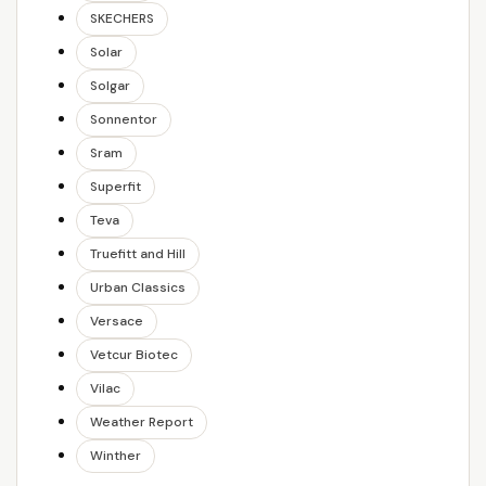
SKECHERS
Solar
Solgar
Sonnentor
Sram
Superfit
Teva
Truefitt and Hill
Urban Classics
Versace
Vetcur Biotec
Vilac
Weather Report
Winther