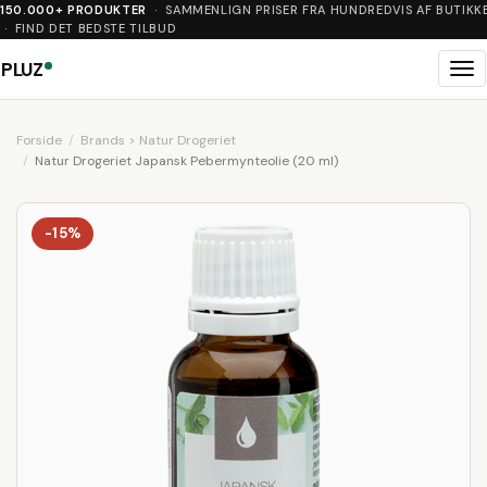
150.000+ PRODUKTER
· SAMMENLIGN PRISER FRA HUNDREDVIS AF BUTIKK
· FIND DET BEDSTE TILBUD
PLUZ
Me
Forside
Brands > Natur Drogeriet
Natur Drogeriet Japansk Pebermynteolie (20 ml)
-15%