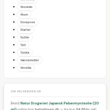
Skoskab
Skum
Sovepose
Starter
Sutter
Telt
Tunika
Værnemidler
Wirelås
OM HELSEBIXEN.DK
Bestil
Natur Drogeriet Japansk Pebermynteolie (20
ml)
online hos
helsebixen.dk
— fra kun
54,95 kr.
inkl.