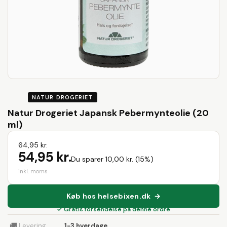
NATUR DROGERIET
Natur Drogeriet Japansk Pebermynteolie (20
ml)
64,95 kr.
54,95 kr.
Du sparer 10,00 kr. (15%)
inkl. moms
Køb hos helsebixen.dk →
✓ Gratis forsendelse på denne ordre
🚚
Levering
1-3 hverdage