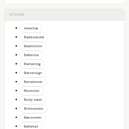
SE OGSÅ
Asketræ
Badesandal
Badminton
Ballerina
Barbering
Barnevogn
Benskinner
Blomster
Body wash
Bremsesko
Bæreseler
Bøllehat