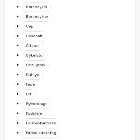
Børnecykel
Børnecykler
Cap
Cellesalt
Citater
Cykelstol
Deo Spray
Duftlys
Fade
Filt
Flyverdragt
Fodpleje
Fortovskantsten
Fødselsdagstog