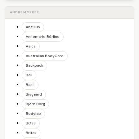
ANDRE MÆRKER
Angulus
Annemarie Börlind
Asics
Australian BodyCare
Backpack
Ball
Basil
Bisgaard
Björn Borg
Bodylab
BOSS
Britax