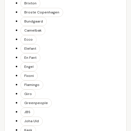
Brixton
Broste Copenhagen
Bundgaard
Camelbak
Ecco
Elefant
En Fant
Engel
Fixoni
Flamingo
Giro
Greenpeople
JBS
Joha Uld
Kask