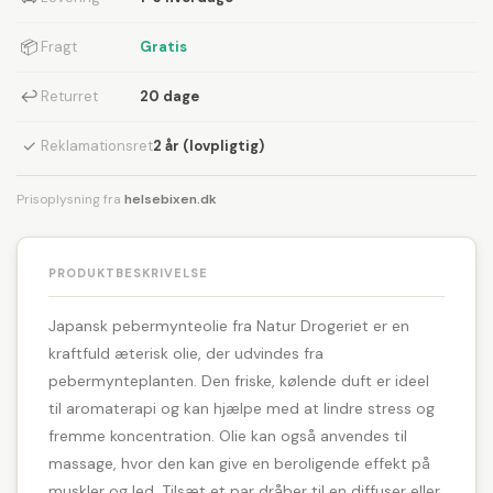
📦
Fragt
Gratis
↩
Returret
20 dage
✓
Reklamationsret
2 år (lovpligtig)
Prisoplysning fra
helsebixen.dk
PRODUKTBESKRIVELSE
Japansk pebermynteolie fra Natur Drogeriet er en
kraftfuld æterisk olie, der udvindes fra
pebermynteplanten. Den friske, kølende duft er ideel
til aromaterapi og kan hjælpe med at lindre stress og
fremme koncentration. Olie kan også anvendes til
massage, hvor den kan give en beroligende effekt på
muskler og led. Tilsæt et par dråber til en diffuser eller