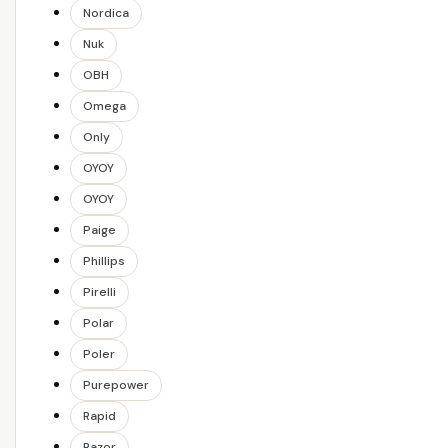
Nordica
Nuk
OBH
Omega
Only
OYOY
OYOY
Paige
Phillips
Pirelli
Polar
Poler
Purepower
Rapid
Razor