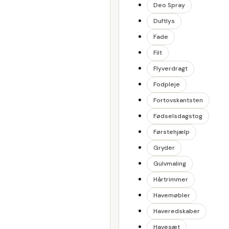
Deo Spray
Duftlys
Fade
Filt
Flyverdragt
Fodpleje
Fortovskantsten
Fødselsdagstog
Førstehjælp
Gryder
Gulvmaling
Hårtrimmer
Havemøbler
Haveredskaber
Havesæt