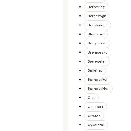
Barbering
Barnevogn
Benskinner
Blomster
Body wash
Bremsesko
Bæreseler
Bøllehat
Børnecykel
Børnecykler
Cap
Cellesalt
Citater
Cykelstol