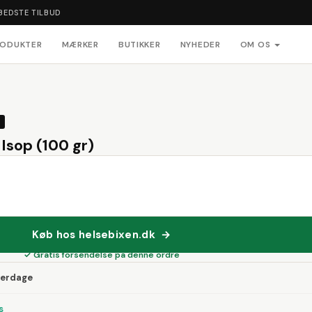
BEDSTE TILBUD
RODUKTER
MÆRKER
BUTIKKER
NYHEDER
OM OS
Isop (100 gr)
Køb hos helsebixen.dk →
✓ Gratis forsendelse på denne ordre
verdage
s