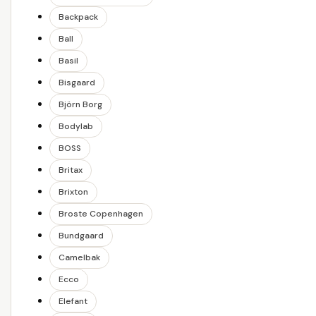
Backpack
Ball
Basil
Bisgaard
Björn Borg
Bodylab
BOSS
Britax
Brixton
Broste Copenhagen
Bundgaard
Camelbak
Ecco
Elefant