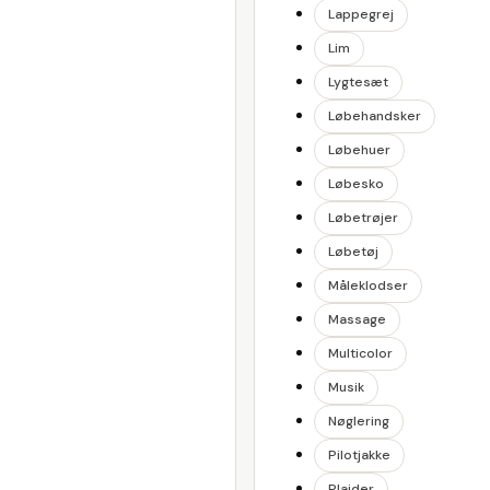
Lappegrej
Lim
Lygtesæt
Løbehandsker
Løbehuer
Løbesko
Løbetrøjer
Løbetøj
Måleklodser
Massage
Multicolor
Musik
Nøglering
Pilotjakke
Plaider