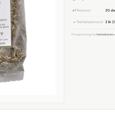
↩
Returret
20 d
✓
Reklamationsret
2 år (
Prisoplysning fra
helsebixen.