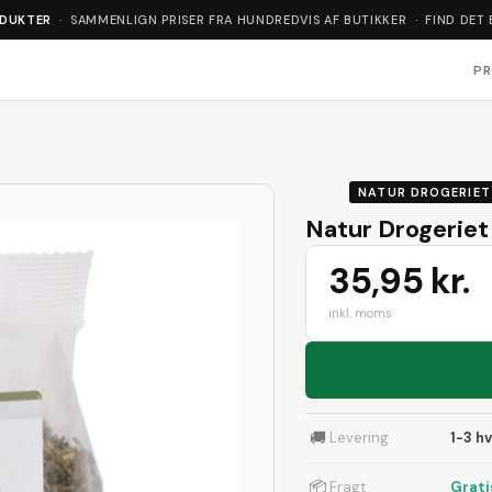
ODUKTER
· SAMMENLIGN PRISER FRA HUNDREDVIS AF BUTIKKER · FIND DET 
P
NATUR DROGERIET
Natur Drogeriet 
35,95 kr.
inkl. moms
🚚
Levering
1-3 h
📦
Fragt
Grati