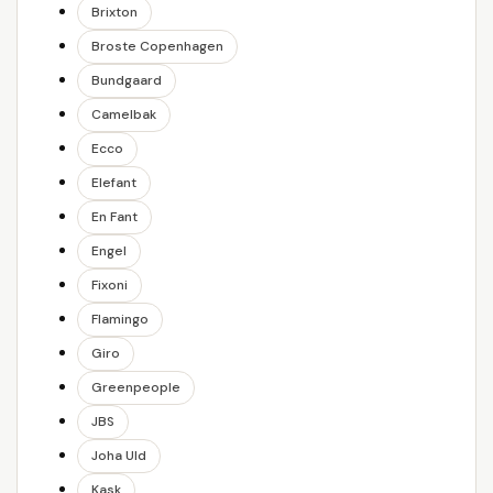
Brixton
Broste Copenhagen
Bundgaard
Camelbak
Ecco
Elefant
En Fant
Engel
Fixoni
Flamingo
Giro
Greenpeople
JBS
Joha Uld
Kask