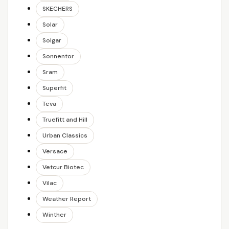
SKECHERS
Solar
Solgar
Sonnentor
Sram
Superfit
Teva
Truefitt and Hill
Urban Classics
Versace
Vetcur Biotec
Vilac
Weather Report
Winther