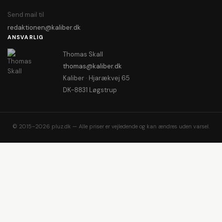
Send mail til
redaktionen@kaliber.dk
ANSVARLIG
Thomas Skall
thomas@kaliber.dk
Kaliber · Hjarækvej 65
DK-8831 Løgstrup
© 2015–2026 pluz.dk — Alle priser er vejledende og kan ændres uden varsel.