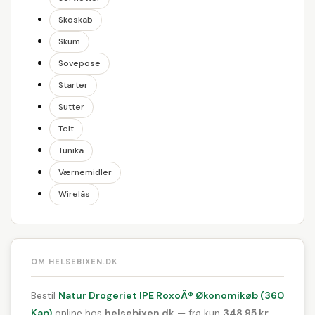
Skoskab
Skum
Sovepose
Starter
Sutter
Telt
Tunika
Værnemidler
Wirelås
OM HELSEBIXEN.DK
Bestil
Natur Drogeriet IPE RoxoÂ® Økonomikøb (360
Kap)
online hos
helsebixen.dk
— fra kun
348,95 kr.