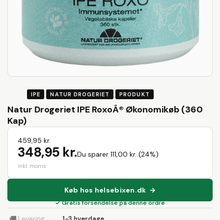
IPE
NATUR DROGERIET
PRODUKT
Natur Drogeriet IPE RoxoÂ® Økonomikøb (360
Kap)
459,95 kr.
348,95 kr.
Du sparer 111,00 kr. (24%)
inkl. moms
Køb hos helsebixen.dk →
✓ Gratis forsendelse på denne ordre
🚚
Levering
1-3 hverdage