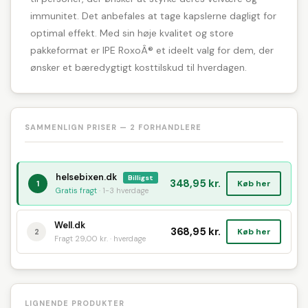
immunitet. Det anbefales at tage kapslerne dagligt for
optimal effekt. Med sin høje kvalitet og store
pakkeformat er IPE RoxoÂ® et ideelt valg for dem, der
ønsker et bæredygtigt kosttilskud til hverdagen.
SAMMENLIGN PRISER — 2 FORHANDLERE
helsebixen.dk
Billigst
348,95 kr.
Køb her
1
Gratis fragt
· 1-3 hverdage
Well.dk
368,95 kr.
Køb her
2
Fragt 29,00 kr. · hverdage
LIGNENDE PRODUKTER