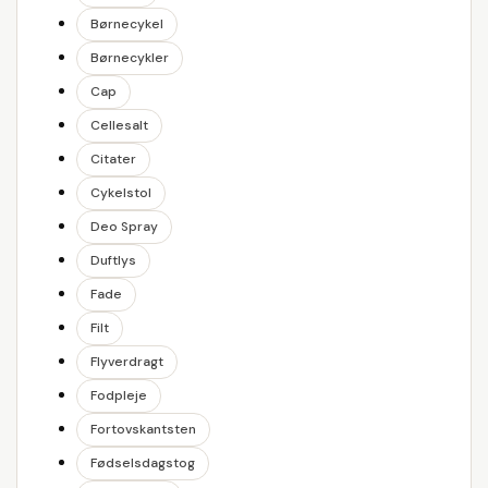
Børnecykel
Børnecykler
Cap
Cellesalt
Citater
Cykelstol
Deo Spray
Duftlys
Fade
Filt
Flyverdragt
Fodpleje
Fortovskantsten
Fødselsdagstog