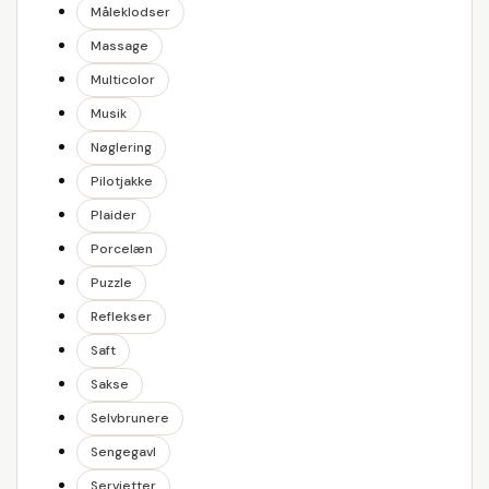
Måleklodser
Massage
Multicolor
Musik
Nøglering
Pilotjakke
Plaider
Porcelæn
Puzzle
Reflekser
Saft
Sakse
Selvbrunere
Sengegavl
Servietter