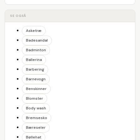
SE OGSÅ
Asketræ
Badesandal
Badminton
Ballerina
Barbering
Barnevogn
Benskinner
Blomster
Body wash
Bremsesko
Bæreseler
Bøllehat