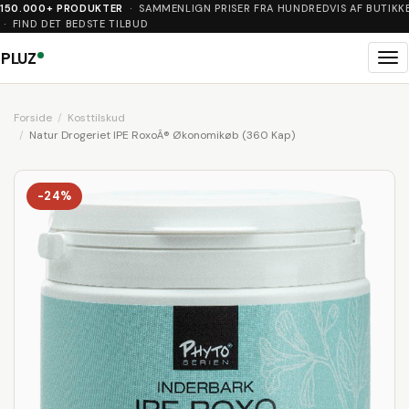
150.000+ PRODUKTER
· SAMMENLIGN PRISER FRA HUNDREDVIS AF BUTIKK
· FIND DET BEDSTE TILBUD
PLUZ
Me
Forside
Kosttilskud
Natur Drogeriet IPE RoxoÂ® Økonomikøb (360 Kap)
-24%