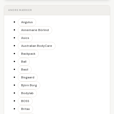
ANDRE MÆRKER
Angulus
Annemarie Börlind
Asics
Australian BodyCare
Backpack
Ball
Basil
Bisgaard
Björn Borg
Bodylab
BOSS
Britax