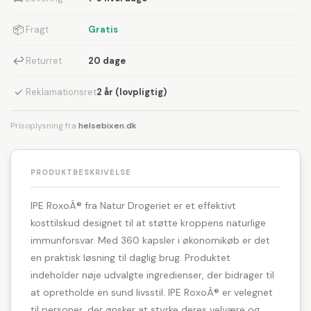
📦
Fragt
Gratis
↩
Returret
20 dage
✓
Reklamationsret
2 år (lovpligtig)
Prisoplysning fra
helsebixen.dk
PRODUKTBESKRIVELSE
IPE RoxoÂ® fra Natur Drogeriet er et effektivt
kosttilskud designet til at støtte kroppens naturlige
immunforsvar. Med 360 kapsler i økonomikøb er det
en praktisk løsning til daglig brug. Produktet
indeholder nøje udvalgte ingredienser, der bidrager til
at opretholde en sund livsstil. IPE RoxoÂ® er velegnet
til personer, der ønsker at styrke deres velvære og