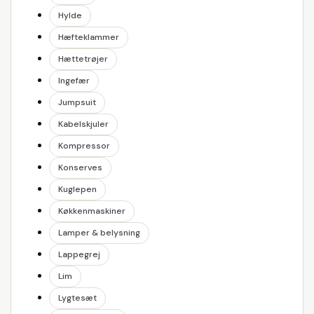
Hylde
Hæfteklammer
Hættetrøjer
Ingefær
Jumpsuit
Kabelskjuler
Kompressor
Konserves
Kuglepen
Køkkenmaskiner
Lamper & belysning
Lappegrej
Lim
Lygtesæt