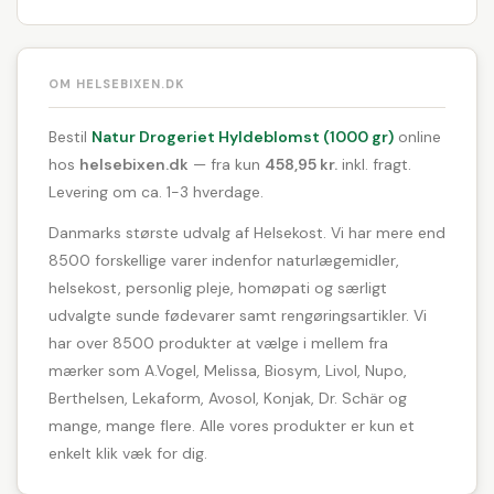
OM HELSEBIXEN.DK
Bestil
Natur Drogeriet Hyldeblomst (1000 gr)
online
hos
helsebixen.dk
— fra kun
458,95 kr.
inkl. fragt.
Levering om ca. 1-3 hverdage.
Danmarks største udvalg af Helsekost. Vi har mere end
8500 forskellige varer indenfor naturlægemidler,
helsekost, personlig pleje, homøpati og særligt
udvalgte sunde fødevarer samt rengøringsartikler. Vi
har over 8500 produkter at vælge i mellem fra
mærker som A.Vogel, Melissa, Biosym, Livol, Nupo,
Berthelsen, Lekaform, Avosol, Konjak, Dr. Schär og
mange, mange flere. Alle vores produkter er kun et
enkelt klik væk for dig.