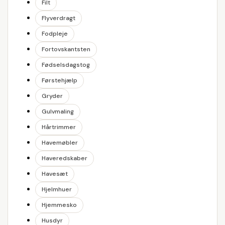
Filt
Flyverdragt
Fodpleje
Fortovskantsten
Fødselsdagstog
Førstehjælp
Gryder
Gulvmaling
Hårtrimmer
Havemøbler
Haveredskaber
Havesæt
Hjelmhuer
Hjemmesko
Husdyr