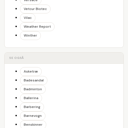
Versace
Vetcur Biotec
Vilac
Weather Report
Winther
SE OGSÅ
Asketræ
Badesandal
Badminton
Ballerina
Barbering
Barnevogn
Benskinner