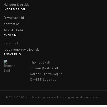
Nyheder & Artikler
INFORMATION
Privatlivspolitik
Kontakt os
Tilføj din butik
KONTAKT
Send mail til
redaktionen@kaliber.dk
ANSVARLIG
Thomas Skall
thomas@kaliber.dk
Kaliber · Hjarækvej 65
DK-8831 Løgstrup
© 2015–2026 pluz.dk — Alle priser er vejledende og kan ændres uden varsel.