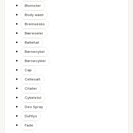
Blomster
Body wash
Bremsesko
Bæreseler
Bøllehat
Børnecykel
Børnecykler
Cap
Cellesalt
Citater
Cykelstol
Deo Spray
Duftlys
Fade