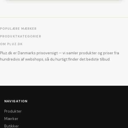
POPULÆRE MÆRKER
PRODUKTKATEGORIER
OM PLUZ.DK
Pluz.dk er Danmarks prisoversigt — vi samler produkter og priser fra
hundredvis af webshops, så du hurtigt finder det bedste tilbud.
NAVIGATION
Produkter
Mærker
Butikker