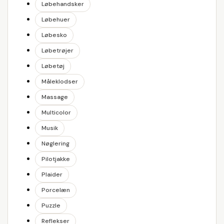
Løbehandsker
Løbehuer
Løbesko
Løbetrøjer
Løbetøj
Måleklodser
Massage
Multicolor
Musik
Nøglering
Pilotjakke
Plaider
Porcelæn
Puzzle
Reflekser