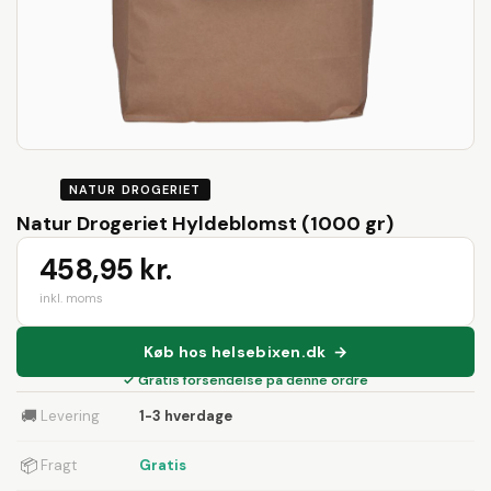
NATUR DROGERIET
Natur Drogeriet Hyldeblomst (1000 gr)
458,95 kr.
inkl. moms
Køb hos helsebixen.dk →
✓ Gratis forsendelse på denne ordre
🚚
Levering
1-3 hverdage
📦
Fragt
Gratis