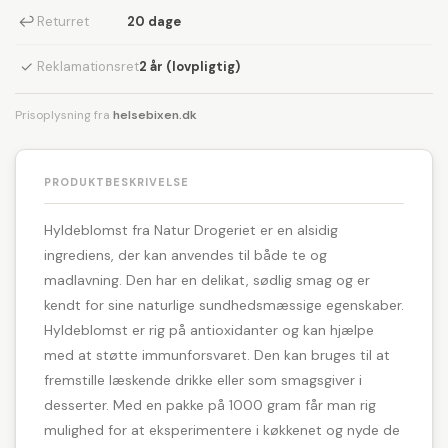
↩
Returret
20 dage
✓
Reklamationsret
2 år (lovpligtig)
Prisoplysning fra
helsebixen.dk
PRODUKTBESKRIVELSE
Hyldeblomst fra Natur Drogeriet er en alsidig
ingrediens, der kan anvendes til både te og
madlavning. Den har en delikat, sødlig smag og er
kendt for sine naturlige sundhedsmæssige egenskaber.
Hyldeblomst er rig på antioxidanter og kan hjælpe
med at støtte immunforsvaret. Den kan bruges til at
fremstille læskende drikke eller som smagsgiver i
desserter. Med en pakke på 1000 gram får man rig
mulighed for at eksperimentere i køkkenet og nyde de