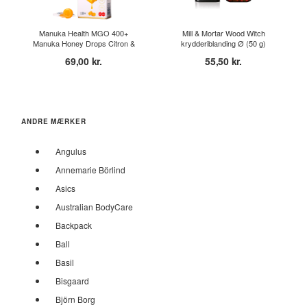
Manuka Health MGO 400+
Mill & Mortar Wood Witch
Manuka Honey Drops Citron &
krydderiblanding Ø (50 g)
I...
69,00 kr.
55,50 kr.
ANDRE MÆRKER
Angulus
Annemarie Börlind
Asics
Australian BodyCare
Backpack
Ball
Basil
Bisgaard
Björn Borg