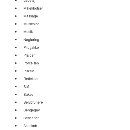
Løbetøj
Måleklodser
Massage
Multicolor
Musik
Nøglering
Pilotjakke
Plaider
Porcelæn
Puzzle
Reflekser
Saft
Sakse
Selvbrunere
Sengegavl
Servietter
Skoskab