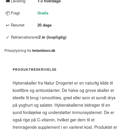
🚚
Levering
1-3 hverdage
📦
Fragt
Gratis
↩
Returret
20 dage
✓
Reklamationsret
2 år (lovpligtig)
Prisoplysning fra
helsebixen.dk
PRODUKTBESKRIVELSE
Hybenskaller fra Natur Drogeriet er en naturlig kilde til
kostfibre og antioxidanter. De halve og grove skaller er
ideelle til brug i smoothies, grød eller som et sundt drys
på yoghurt og salater. Hybenskallerne bidrager til en
sund fordøjelse og understøtter immunsystemet. De er
også rige på C-vitamin, hvilket gør dem til et
fremragende supplement i en varieret kost. Produktet er