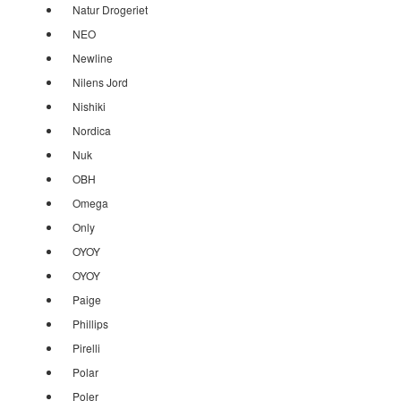
Natur Drogeriet
NEO
Newline
Nilens Jord
Nishiki
Nordica
Nuk
OBH
Omega
Only
OYOY
OYOY
Paige
Phillips
Pirelli
Polar
Poler