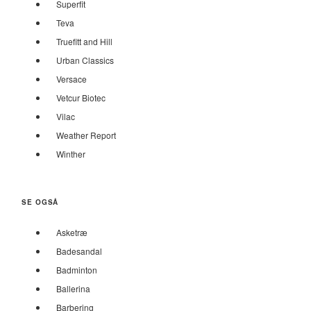
Superfit
Teva
Truefitt and Hill
Urban Classics
Versace
Vetcur Biotec
Vilac
Weather Report
Winther
SE OGSÅ
Asketræ
Badesandal
Badminton
Ballerina
Barbering