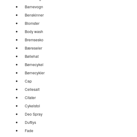
Barnevogn
Benskinner
Blomster
Body wash
Bremsesko
Bæreseler
Bøllehat
Børnecykel
Børnecykler
Cap
Cellesalt
Citater
Cykelstol
Deo Spray
Duftlys
Fade