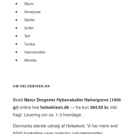
Skum
Sovepose
Starter
Sutter
Telt
Tunika
Værnemidler
Wirelås
OM HELSEBIXEN.DK
Bestil
Natur Drogeriet Hybenskaller Halve/grove (1000
gr)
online hos
helsebixen.dk
— fra kun
384,95 kr.
inkl.
fragt. Levering om ca. 1-3 hverdage.
Danmarks største udvalg af Helsekost. Vi har mere end
8500 forskellige varer indenfor naturlægemidler,