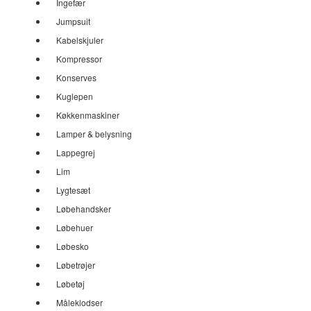
Ingefær
Jumpsuit
Kabelskjuler
Kompressor
Konserves
Kuglepen
Køkkenmaskiner
Lamper & belysning
Lappegrej
Lim
Lygtesæt
Løbehandsker
Løbehuer
Løbesko
Løbetrøjer
Løbetøj
Måleklodser