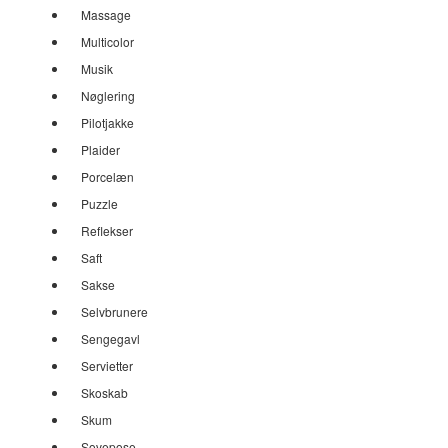
Massage
Multicolor
Musik
Nøglering
Pilotjakke
Plaider
Porcelæn
Puzzle
Reflekser
Saft
Sakse
Selvbrunere
Sengegavl
Servietter
Skoskab
Skum
Sovepose