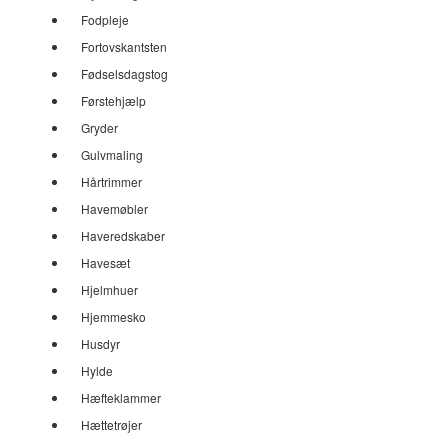
Fodpleje
Fortovskantsten
Fødselsdagstog
Førstehjælp
Gryder
Gulvmaling
Hårtrimmer
Havemøbler
Haveredskaber
Havesæt
Hjelmhuer
Hjemmesko
Husdyr
Hylde
Hæfteklammer
Hættetrøjer