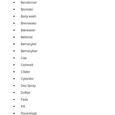
Benskinner
Blomster
Body wash
Bremsesko
Bæreseler
Bøllehat
Børnecykel
Børnecykler
Cap
Cellesalt
Citater
Cykelstol
Deo Spray
Duftlys
Fade
Filt
Flyverdragt