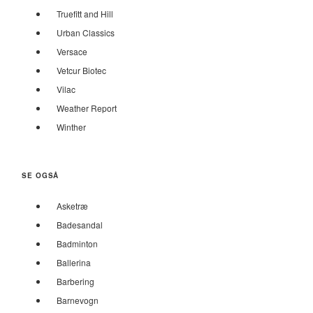
Truefitt and Hill
Urban Classics
Versace
Vetcur Biotec
Vilac
Weather Report
Winther
SE OGSÅ
Asketræ
Badesandal
Badminton
Ballerina
Barbering
Barnevogn