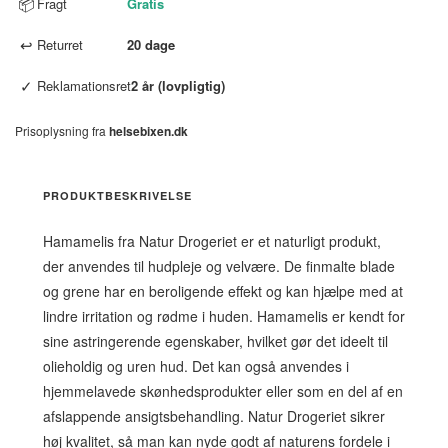
📦
Fragt
Gratis
↩
Returret
20 dage
✓
Reklamationsret
2 år (lovpligtig)
Prisoplysning fra
helsebixen.dk
PRODUKTBESKRIVELSE
Hamamelis fra Natur Drogeriet er et naturligt produkt,
der anvendes til hudpleje og velvære. De finmalte blade
og grene har en beroligende effekt og kan hjælpe med at
lindre irritation og rødme i huden. Hamamelis er kendt for
sine astringerende egenskaber, hvilket gør det ideelt til
olieholdig og uren hud. Det kan også anvendes i
hjemmelavede skønhedsprodukter eller som en del af en
afslappende ansigtsbehandling. Natur Drogeriet sikrer
høj kvalitet, så man kan nyde godt af naturens fordele i