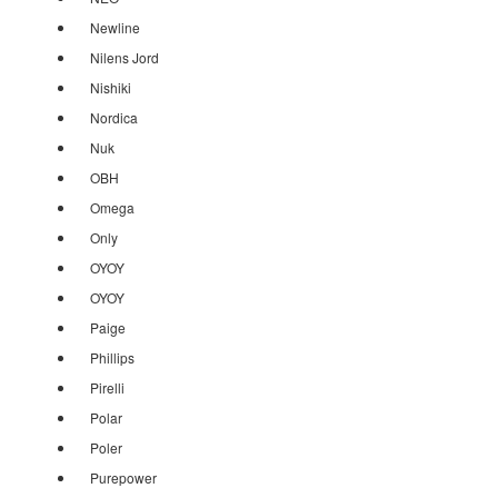
Newline
Nilens Jord
Nishiki
Nordica
Nuk
OBH
Omega
Only
OYOY
OYOY
Paige
Phillips
Pirelli
Polar
Poler
Purepower