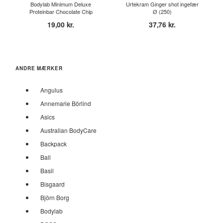
Bodylab Minimum Deluxe
Urtekram Ginger shot ingefær
Proteinbar Chocolate Chip
Ø (250)
Coo...
19,00 kr.
37,76 kr.
ANDRE MÆRKER
Angulus
Annemarie Börlind
Asics
Australian BodyCare
Backpack
Ball
Basil
Bisgaard
Björn Borg
Bodylab