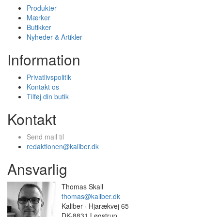
Produkter
Mærker
Butikker
Nyheder & Artikler
Information
Privatlivspolitik
Kontakt os
Tilføj din butik
Kontakt
Send mail til
redaktionen@kaliber.dk
Ansvarlig
Thomas Skall
thomas@kaliber.dk
Kaliber · Hjarækvej 65
DK-8831 Løgstrup