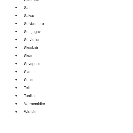
Saft
Sakse
Selvbrunere
Sengegavl
Servietter
Skoskab
Skum
Sovepose
Starter
Sutter
Telt
Tunika
Værnemidler
Wirelås