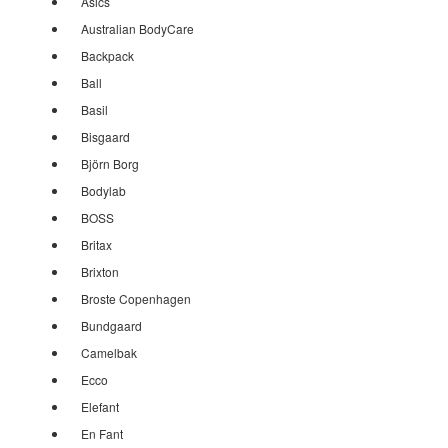
Asics
Australian BodyCare
Backpack
Ball
Basil
Bisgaard
Björn Borg
Bodylab
BOSS
Britax
Brixton
Broste Copenhagen
Bundgaard
Camelbak
Ecco
Elefant
En Fant