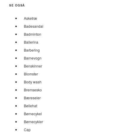
SE OGSÅ
Asketræ
Badesandal
Badminton
Ballerina
Barbering
Barnevogn
Benskinner
Blomster
Body wash
Bremsesko
Bæreseler
Bøllehat
Børnecykel
Børnecykler
Cap