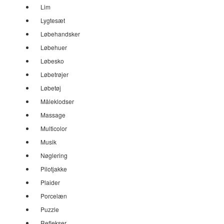
Lim
Lygtesæt
Løbehandsker
Løbehuer
Løbesko
Løbetrøjer
Løbetøj
Måleklodser
Massage
Multicolor
Musik
Nøglering
Pilotjakke
Plaider
Porcelæn
Puzzle
Reflekser