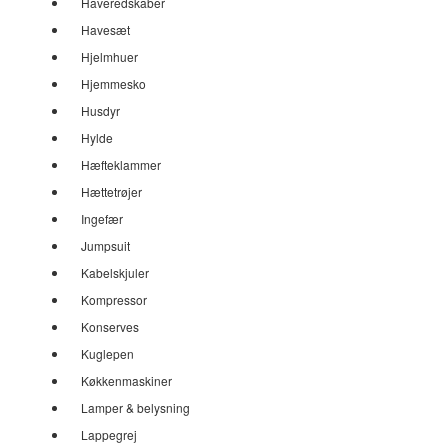
Haveredskaber
Havesæt
Hjelmhuer
Hjemmesko
Husdyr
Hylde
Hæfteklammer
Hættetrøjer
Ingefær
Jumpsuit
Kabelskjuler
Kompressor
Konserves
Kuglepen
Køkkenmaskiner
Lamper & belysning
Lappegrej