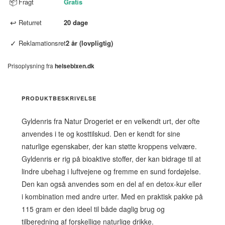
📦
Fragt
Gratis
↩
Returret
20 dage
✓
Reklamationsret
2 år (lovpligtig)
Prisoplysning fra
helsebixen.dk
PRODUKTBESKRIVELSE
Gyldenris fra Natur Drogeriet er en velkendt urt, der ofte
anvendes i te og kosttilskud. Den er kendt for sine
naturlige egenskaber, der kan støtte kroppens velvære.
Gyldenris er rig på bioaktive stoffer, der kan bidrage til at
lindre ubehag i luftvejene og fremme en sund fordøjelse.
Den kan også anvendes som en del af en detox-kur eller
i kombination med andre urter. Med en praktisk pakke på
115 gram er den ideel til både daglig brug og
tilberedning af forskellige naturlige drikke.