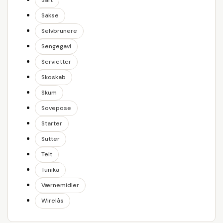
Saft
Sakse
Selvbrunere
Sengegavl
Servietter
Skoskab
Skum
Sovepose
Starter
Sutter
Telt
Tunika
Værnemidler
Wirelås