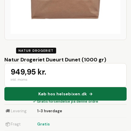
NATUR DROGERIET
Natur Drogeriet Dueurt Dunet (1000 gr)
949,95 kr.
inkl. moms
Køb hos helsebixen.dk →
✓ Gratis forsendelse på denne ordre
🚚
Levering
1-3 hverdage
📦
Fragt
Gratis