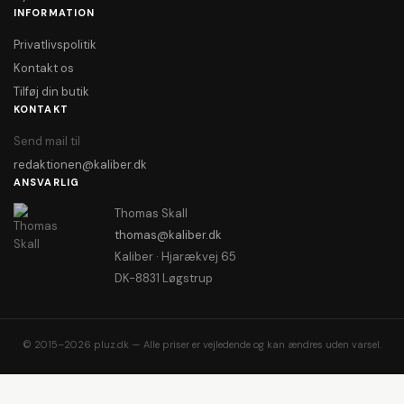
INFORMATION
Privatlivspolitik
Kontakt os
Tilføj din butik
KONTAKT
Send mail til
redaktionen@kaliber.dk
ANSVARLIG
Thomas Skall
thomas@kaliber.dk
Kaliber · Hjarækvej 65
DK-8831 Løgstrup
© 2015–2026 pluz.dk — Alle priser er vejledende og kan ændres uden varsel.