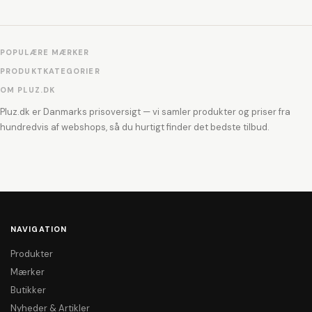
POPULÆRE MÆRKER
PRODUKTKATEGORIER
OM PLUZ.DK
Pluz.dk er Danmarks prisoversigt — vi samler produkter og priser fra
hundredvis af webshops, så du hurtigt finder det bedste tilbud.
NAVIGATION
Produkter
Mærker
Butikker
Nyheder & Artikler