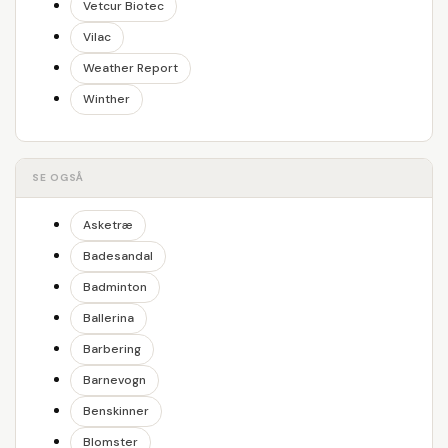
Vetcur Biotec
Vilac
Weather Report
Winther
SE OGSÅ
Asketræ
Badesandal
Badminton
Ballerina
Barbering
Barnevogn
Benskinner
Blomster