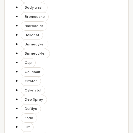
Body wash
Bremsesko
Bæreseler
Bøllehat
Børnecykel
Børnecykler
Cap
Cellesalt
Citater
Cykelstol
Deo Spray
Duftlys
Fade
Filt