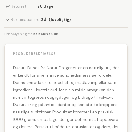
↩
Returret
20 dage
✓
Reklamationsret
2 år (lovpligtig)
Prisoplysning fra
helsebixen.dk
PRODUKTBESKRIVELSE
Dueurt Dunet fra Natur Drogeriet er en naturlig urt, der
er kendt for sine mange sundhedsmæssige fordele.
Denne tørrede urt er ideel til te, madlavning eller som
ingrediens i kosttilskud. Med sin milde smag kan den
nemt integreres i dagligdagen og bidrage til velvære.
Dueurt er rig på antioxidanter og kan støtte kroppens
naturlige funktioner. Produktet kommer i en praktisk
1000 grams emballage, der gør det nemt at opbevare
og dosere. Perfekt til både te-entusiaster og dem, der