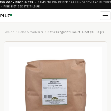
150.000+ PRODUKTER
· SAMMENLIGN PRISER FRA HUNDREDVIS AF BUTIKK
· FIND DET BEDSTE TILBUD
PLUZ
Me
Forside
Helse & Madvarer
Natur Drogeriet Dueurt Dunet (1000 gr)