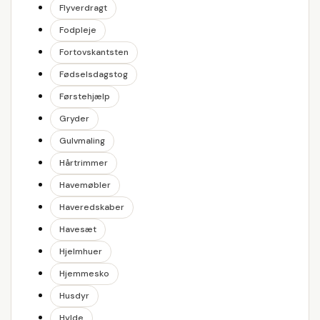
Flyverdragt
Fodpleje
Fortovskantsten
Fødselsdagstog
Førstehjælp
Gryder
Gulvmaling
Hårtrimmer
Havemøbler
Haveredskaber
Havesæt
Hjelmhuer
Hjemmesko
Husdyr
Hylde