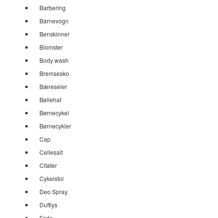
Barbering
Barnevogn
Benskinner
Blomster
Body wash
Bremsesko
Bæreseler
Bøllehat
Børnecykel
Børnecykler
Cap
Cellesalt
Citater
Cykelstol
Deo Spray
Duftlys
Fade