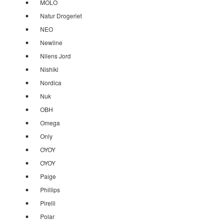
MOLO
Natur Drogeriet
NEO
Newline
Nilens Jord
Nishiki
Nordica
Nuk
OBH
Omega
Only
OYOY
OYOY
Paige
Phillips
Pirelli
Polar