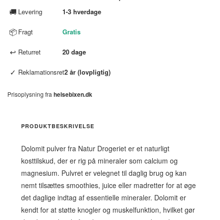
🚚
Levering
1-3 hverdage
📦
Fragt
Gratis
↩
Returret
20 dage
✓
Reklamationsret
2 år (lovpligtig)
Prisoplysning fra
helsebixen.dk
PRODUKTBESKRIVELSE
Dolomit pulver fra Natur Drogeriet er et naturligt
kosttilskud, der er rig på mineraler som calcium og
magnesium. Pulvret er velegnet til daglig brug og kan
nemt tilsættes smoothies, juice eller madretter for at øge
det daglige indtag af essentielle mineraler. Dolomit er
kendt for at støtte knogler og muskelfunktion, hvilket gør