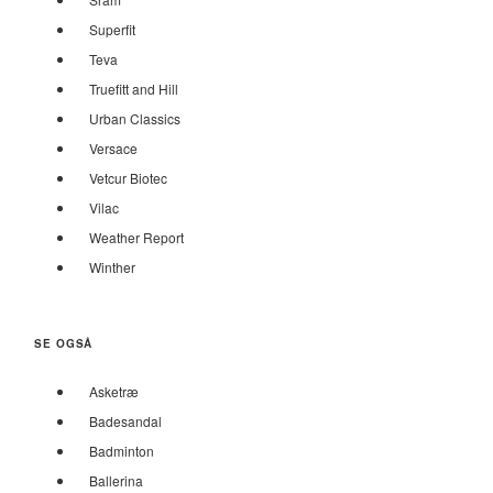
Superfit
Teva
Truefitt and Hill
Urban Classics
Versace
Vetcur Biotec
Vilac
Weather Report
Winther
SE OGSÅ
Asketræ
Badesandal
Badminton
Ballerina