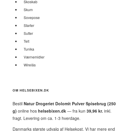
Skoskab
Skum
Sovepose
Starter
Sutter
Telt
Tunika
Værnemidler
Wirelås
OM HELSEBIXEN.DK
Bestil
Natur Drogeriet Dolomit Pulver Spisebrug (250
g)
online hos
helsebixen.dk
— fra kun
39,96 kr.
inkl.
fragt. Levering om ca. 1-3 hverdage.
Danmarks største udvalg af Helsekost. Vi har mere end