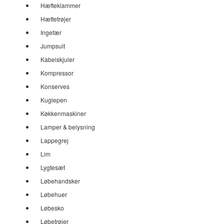
Hæfteklammer
Hættetrøjer
Ingefær
Jumpsuit
Kabelskjuler
Kompressor
Konserves
Kuglepen
Køkkenmaskiner
Lamper & belysning
Lappegrej
Lim
Lygtesæt
Løbehandsker
Løbehuer
Løbesko
Løbetrøjer