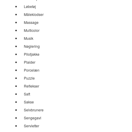
Løbetøj
Måleklodser
Massage
Multicolor
Musik
Nøglering
Pilotjakke
Plaider
Porcelæn
Puzzle
Reflekser
Saft
Sakse
Selvbrunere
Sengegavl
Servietter